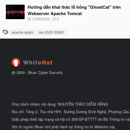
g
t
à
Hướng dẫn khai thác lỗ hổng "GhostCat" trên
đ
y
ầ
Webserver Apache Tomcat
b
u
N
13/08/2020
0
ắ
g
t
à
đ
T
apache spark
cve-2022-33891
y
ầ
h
b
u
ắ
ẻ
t
đ
ầ
u
@ 2009 -
Bkav Cyber Security
Chịu trách nhiệm nội dung: NGUYỄN THẢO DIỄM HẰNG
Địa chỉ: Tầng 2, Tòa nhà HH1, Đường Dương Đình Nghệ, Phường Cầu 
Giấy phép thiết lập mạng xã hội số 355/GP-BTTTT do Bộ Thông tin và
Ghi rõ 'nguồn Bkav' khi phát hành lại thông tin từ Website này