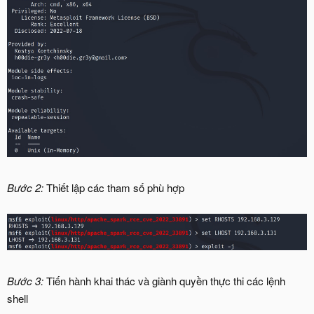
Bước 2:
Thiết lập các tham số phù hợp
Bước 3:
Tiến hành khai thác và giành quyền thực thi các lệnh
shell