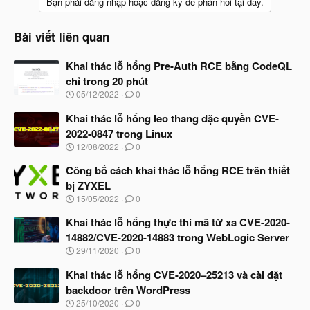
Bạn phải đăng nhập hoặc đăng ký để phản hồi tại đây.
Bài viết liên quan
Khai thác lỗ hổng Pre-Auth RCE bằng CodeQL
chỉ trong 20 phút
N
05/12/2022
0
g
à
Khai thác lỗ hổng leo thang đặc quyền CVE-
y
2022-0847 trong Linux
b
N
12/08/2022
0
ắ
g
t
à
Công bố cách khai thác lỗ hổng RCE trên thiết
đ
y
ầ
bị ZYXEL
b
u
N
15/05/2022
0
ắ
g
t
à
Khai thác lỗ hổng thực thi mã từ xa CVE-2020-
đ
y
ầ
14882/CVE-2020-14883 trong WebLogic Server
b
u
N
29/11/2020
0
ắ
g
t
à
Khai thác lỗ hổng CVE-2020–25213 và cài đặt
đ
y
ầ
backdoor trên WordPress
b
u
N
25/10/2020
0
ắ