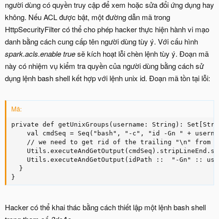
người dùng có quyền truy cập để xem hoặc sửa đổi ứng dụng hay
không. Nếu ACL được bật, một đường dẫn mã trong
HttpSecurityFilter có thể cho phép hacker thực hiện hành vi mạo
danh bằng cách cung cấp tên người dùng tùy ý. Với cấu hình
spark.acls.enable true
sẽ kích hoạt lỗi chèn lệnh tùy ý. Đoạn mã
này có nhiệm vụ kiểm tra quyền của người dùng bằng cách sử
dụng lệnh bash shell kết hợp với lệnh unix id. Đoạn mã tồn tại lỗi:
Mã:
private def getUnixGroups(username: String): Set[Strin
    val cmdSeq = Seq("bash", "-c", "id -Gn " + usernam
    // we need to get rid of the trailing "\n" from t
    Utils.executeAndGetOutput(cmdSeq).stripLineEnd.sp
    Utils.executeAndGetOutput(idPath ::  "-Gn" :: use
  }

}
Hacker có thể khai thác bằng cách thiết lập một lệnh bash shell