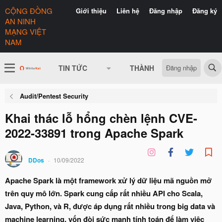
CỘNG ĐỒNG
Giới thiệu
Liên hệ
Đăng nhập
Đăng ký
AN NINH
MẠNG VIỆT
NAM
Đăng nhập
TIN TỨC
THÀNH VIÊN
CÓ GÌ 
Audit/Pentest Security
Khai thác lỗ hổng chèn lệnh CVE-
2022-33891 trong Apache Spark
DDos
10/09/2022
Apache Spark là một framework xử lý dữ liệu mã nguồn mở
trên quy mô lớn. Spark cung cấp rất nhiều API cho Scala,
Java, Python, và R, được áp dụng rất nhiều trong big data và
machine learning, vốn đòi sức mạnh tính toán để làm việc