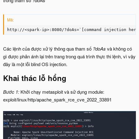
trong tham số
?doAs
Mã:
http://<spark-ip>:8080/?doAs=`[command injection here
Các lệnh của được xử lý thông qua tham số
?doAs
và không có
gì được phản ánh lại trên trang trong quá trình thực thi lệnh, vì vậy
đây là một lỗi blind OS injection.
Khai thác lỗ hổng
Bước 1:
Khởi chạy metasploit và sử dụng module:
exploit/linux/http/apache_spark_rce_cve_2022_33891