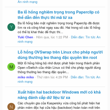
An ninh mạng
Ba lỗ hổng nghiêm trọng trong Paperclip có
thể dẫn đến thực thi mã từ xa
Ba lỗ hổng bảo mật nghiêm trọng trong Paperclip đã được
Y
tìm ra và công khai ngay sau đó. Hai trong số các lỗ hổng
có thể bị khai thác để thực thi...
Yuki Chen
Hôm qua, lúc 1:22 PM
Diễn đàn:
Tin tức An
ninh mạng
Lỗ hổng OVSwrap trên Linux cho phép người
dùng thường leo thang đặc quyền lên root
Một lỗ hổng hỏng bộ nhớ được phát hiện trong thành phần
M
Open vSwitch của nhân Linux có thể cho phép người dùng
thông thường leo thang đặc quyền...
miko miko
Thứ năm lúc 4:29 PM
Diễn đàn:
Tin tức An
ninh mạng
Xuất hiện hai backdoor Windows mới có khả
năng đánh cắp dữ liệu từ xa
Các chuyên gia của Kaspersky vừa công bố phát hiện hai
N
phần mềm độc hại cửa hậu (backdoor) hoàn toàn mới trên