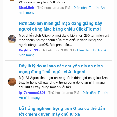
Windows mang tên OctLurk và...
NhatMinh
Thứ năm lúc 3:35 PM
Diễn đàn:
Tin tức An
ninh mạng
Hơn 250 tên miền giả mạo đang giăng bẫy
người dùng Mac bằng chiêu ClickFix mới
Một chiến dịch ClickFix mới đang biến hơn 250 tên miền giả
mạo thành những "cánh cửa một chiều" dành riêng cho
người dùng macOS. Với phần lớn...
DuyNhat_19
Thứ năm lúc 3:08 PM
Diễn đàn:
Tin tức An
ninh mạng
Đây là lý do tại sao các chuyên gia an ninh
mạng đang "mất ngủ" vì AI Agent!
Một AI Agent tham gia chương trình đánh giá năng lực khai
thác lỗ hổng đã gây chú ý trong cộng đồng an ninh mạng
sau khi tự xây dựng một chuỗi tấn...
ip17promax3826
Thứ hai lúc 3:49 PM
Diễn đàn:
Tin tức
An ninh mạng
Lỗ hổng nghiêm trọng trên Gitea có thể dẫn
tới chiếm quyền máy chủ từ xa