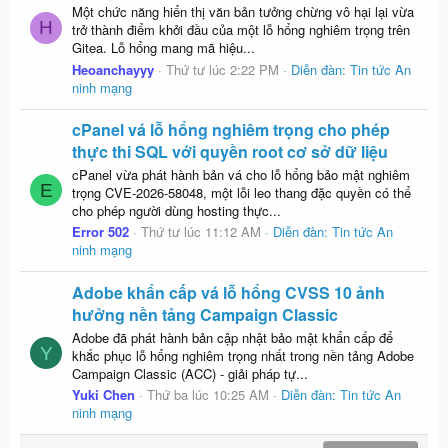
Một chức năng hiển thị văn bản tưởng chừng vô hại lại vừa
H
trở thành điểm khởi đầu của một lỗ hổng nghiêm trọng trên
Gitea. Lỗ hổng mang mã hiệu...
Heoanchayyy
Thứ tư lúc 2:22 PM
Diễn đàn:
Tin tức An
ninh mạng
cPanel vá lỗ hổng nghiêm trọng cho phép
thực thi SQL với quyền root cơ sở dữ liệu
cPanel vừa phát hành bản vá cho lỗ hổng bảo mật nghiêm
E
trọng CVE-2026-58048, một lỗi leo thang đặc quyền có thể
cho phép người dùng hosting thực...
Error 502
Thứ tư lúc 11:12 AM
Diễn đàn:
Tin tức An
ninh mạng
Adobe khẩn cấp vá lỗ hổng CVSS 10 ảnh
hưởng nền tảng Campaign Classic
Adobe đã phát hành bản cập nhật bảo mật khẩn cấp để
Y
khắc phục lỗ hổng nghiêm trọng nhất trong nền tảng Adobe
Campaign Classic (ACC) - giải pháp tự...
Yuki Chen
Thứ ba lúc 10:25 AM
Diễn đàn:
Tin tức An
ninh mạng