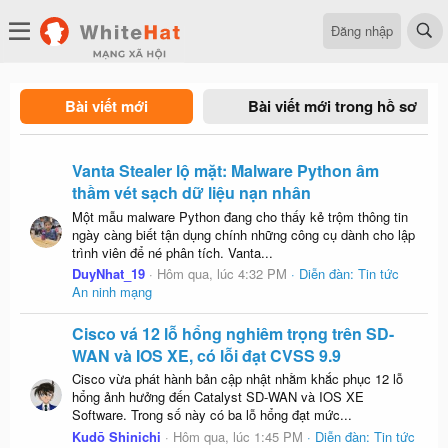
Đăng nhập
Bài viết mới
Bài viết mới trong hồ sơ
Vanta Stealer lộ mặt: Malware Python âm
thầm vét sạch dữ liệu nạn nhân
Một mẫu malware Python đang cho thấy kẻ trộm thông tin
ngày càng biết tận dụng chính những công cụ dành cho lập
trình viên để né phân tích. Vanta...
DuyNhat_19
Hôm qua, lúc 4:32 PM
Diễn đàn:
Tin tức
An ninh mạng
Cisco vá 12 lỗ hổng nghiêm trọng trên SD-
WAN và IOS XE, có lỗi đạt CVSS 9.9
Cisco vừa phát hành bản cập nhật nhằm khắc phục 12 lỗ
hổng ảnh hưởng đến Catalyst SD-WAN và IOS XE
Software. Trong số này có ba lỗ hổng đạt mức...
Kudō Shinichi
Hôm qua, lúc 1:45 PM
Diễn đàn:
Tin tức