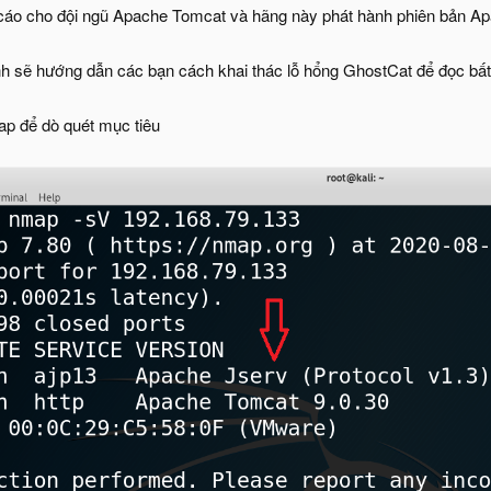
áo cho đội ngũ Apache Tomcat và hãng này phát hành phiên bản Apac
ình sẽ hướng dẫn các bạn cách khai thác lỗ hổng GhostCat để đọc bấ
p để dò quét mục tiêu