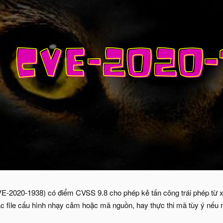
-2020-1938) có điểm CVSS 9.8 cho phép kẻ tấn công trái phép từ xa
các file cấu hình nhạy cảm hoặc mã nguồn, hay thực thi mã tùy ý nếu m