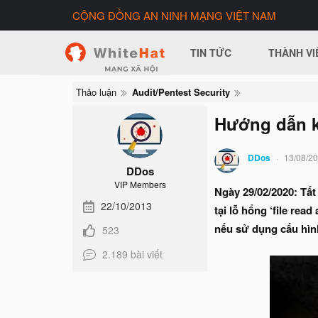
CỘNG ĐỒNG AN NINH MẠNG VIỆT NAM
TIN TỨC
THÀNH VI
Thảo luận
Audit/Pentest Security
Hướng dẫn k
DDos
13/08/2
DDos
VIP Members
Ngày 29/02/2020: Tất
22/10/2013
tại lỗ hổng ‘file rea
nếu sử dụng cấu hìn
523
2.189 bài viết