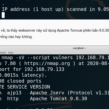
ả về, ta thấy webserver này sử dụng Apache Tomcat phiên bản 9.0.30
 hổng nào hay không.