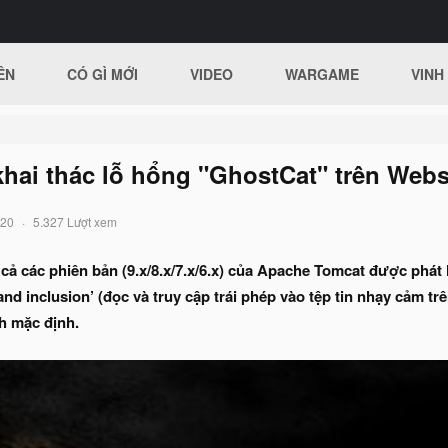
ÊN
CÓ GÌ MỚI
VIDEO
WARGAME
VINH
hai thác lỗ hổng "GhostCat" trên Web
020
5.327 Lượt xem
 cả các phiên bản (9.x/8.x/7.x/6.x) của Apache Tomcat được phá
d and inclusion’ (đọc và truy cập trái phép vào tệp tin nhạy cảm 
h mặc định.