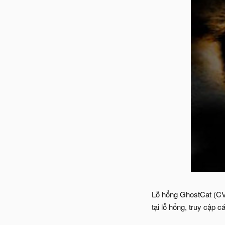
Lỗ hổng GhostCat (CVE
tại lỗ hổng, truy cập 