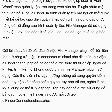
File Manager là một plugin được thiết kế để giúp quản trị viên
WordPress quản lý tệp trên trang web của họ. Plugin chứa một
thư viện bổ sung, elFinder, là trình quản lý tệp mã nguồn mở được
thiết kế để tạo giao diện quản lý tệp đơn giản và cung cấp chức
năng cốt lõi đằng sau trình quản lý tệp. File Manager đã sử dụng
thư viện này theo cách không an toàn, do đó, tạo ra lỗ hổng bảo
mật.
Cốt lõi của vấn đề bắt đầu từ việc File Manager plugin đổi tên tiện
ích mở rộng trên tệp tin connector.minimal.php.dist của thư viện
elFinder thành .php để nó có thể được thực thi trực tiếp, ngay cả
khi tệp trình kết nối không được chính File Manager plugin sử
dụng. Các thư viện như vậy thường không bổ sung quyền kiểm
soát truy cập và không phân quyền truy cập tới tệp, nghĩa là bất
kỳ ai cũng có thể truy cập tệp. Tệp này có thể được sử dụng để
bắt đầu một lệnh elFinder và được nối với tệp
elFinderConnector.class.php.