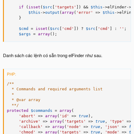
if
(
isset
(
$src
[
'targets'
]
)
&&
$this
-
>
elFinder
-
>
m
$this
-
>
output
(
array
(
'error'
=
>
$this
-
>
elFind
}
$cmd
=
isset
(
$src
[
'cmd'
]
)
?
$src
[
'cmd'
]
:
''
;
$args
=
array
(
)
;
Danh sách các lệnh có sẵn trong elFinder như sau.
PHP:
/**

  * Commands and required arguments list

  *

  * @var array

  **/
protected
$commands
=
array
(
'abort'
=
>
array
(
'id'
=
>
true
)
,
'archive'
=
>
array
(
'targets'
=
>
true
,
'type'
=
>
'callback'
=
>
array
(
'node'
=
>
true
,
'json'
=
>
fa
'chmod'
=
>
array
(
'targets'
=
>
true
,
'mode'
=
>
tr