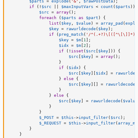
$parts
=
explode
(
'&'
,
$rawPostData
)
;
if
(
!
$src
||
$maxInputVars
<
count
(
$parts
)
)
$src
=
array
(
)
;
foreach
(
$parts
as
$part
)
{
list
(
$key
,
$value
)
=
array_pad
(
explo
$key
=
rawurldecode
(
$key
)
;
if
(
preg_match
(
'/^(.+?)\[([^\[\]]*)\
$key
=
$m
[
1
]
;
$idx
=
$m
[
2
]
;
if
(
!
isset
(
$src
[
$key
]
)
)
{
$src
[
$key
]
=
array
(
)
;
}
if
(
$idx
)
{
$src
[
$key
]
[
$idx
]
=
rawurldec
}
else
{
$src
[
$key
]
[
]
=
rawurldecode
(
}
}
else
{
$src
[
$key
]
=
rawurldecode
(
$value
}
}
$_POST
=
$this
-
>
input_filter
(
$src
)
;
$_REQUEST
=
$this
-
>
input_filter
(
array_me
}
}