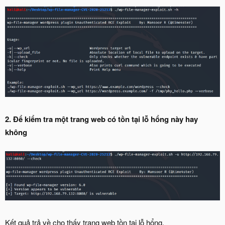
2. Để kiểm tra một trang web có tồn tại lỗ hổng này hay
không
Kết quả trả về cho thấy trang web tồn tại lỗ hổng.