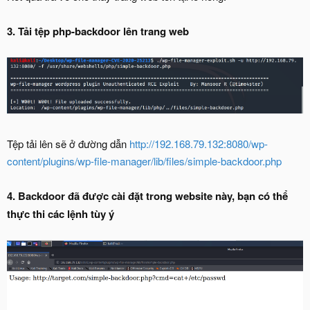
3. Tải tệp php-backdoor lên trang web
Tệp tải lên sẽ ở đường dẫn
http://192.168.79.132:8080/wp-
content/plugins/wp-file-manager/lib/files/simple-backdoor.php
4. Backdoor đã được cài đặt trong website này, bạn có thể
thực thi các lệnh tùy ý