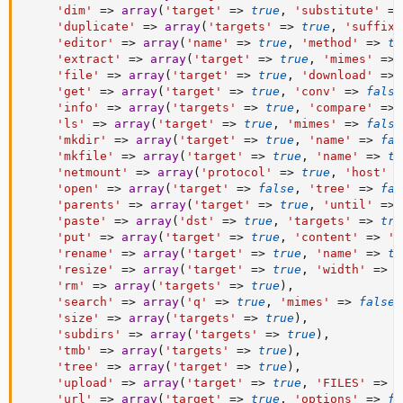
'dim'
=
>
array
(
'target'
=
>
true
,
'substitute'
=
>
'duplicate'
=
>
array
(
'targets'
=
>
true
,
'suffix'
'editor'
=
>
array
(
'name'
=
>
true
,
'method'
=
>
tr
'extract'
=
>
array
(
'target'
=
>
true
,
'mimes'
=
>
'file'
=
>
array
(
'target'
=
>
true
,
'download'
=
>
'get'
=
>
array
(
'target'
=
>
true
,
'conv'
=
>
false
'info'
=
>
array
(
'targets'
=
>
true
,
'compare'
=
>
'ls'
=
>
array
(
'target'
=
>
true
,
'mimes'
=
>
false
'mkdir'
=
>
array
(
'target'
=
>
true
,
'name'
=
>
fal
'mkfile'
=
>
array
(
'target'
=
>
true
,
'name'
=
>
tr
'netmount'
=
>
array
(
'protocol'
=
>
true
,
'host'
=
'open'
=
>
array
(
'target'
=
>
false
,
'tree'
=
>
fal
'parents'
=
>
array
(
'target'
=
>
true
,
'until'
=
>
'paste'
=
>
array
(
'dst'
=
>
true
,
'targets'
=
>
tru
'put'
=
>
array
(
'target'
=
>
true
,
'content'
=
>
''
'rename'
=
>
array
(
'target'
=
>
true
,
'name'
=
>
tr
'resize'
=
>
array
(
'target'
=
>
true
,
'width'
=
>
f
'rm'
=
>
array
(
'targets'
=
>
true
)
,
'search'
=
>
array
(
'q'
=
>
true
,
'mimes'
=
>
false
,
'size'
=
>
array
(
'targets'
=
>
true
)
,
'subdirs'
=
>
array
(
'targets'
=
>
true
)
,
'tmb'
=
>
array
(
'targets'
=
>
true
)
,
'tree'
=
>
array
(
'target'
=
>
true
)
,
'upload'
=
>
array
(
'target'
=
>
true
,
'FILES'
=
>
t
'url'
=
>
array
(
'target'
=
>
true
,
'options'
=
>
fa