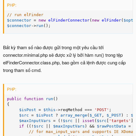
PHP:
// run elFinder
$connector
=
new
elFinderConnector
(
new
elFinder
(
$opts
$connector
-
>
run
(
)
;
Bất kỳ tham số nào được gửi trong một yêu cầu tới
connector.minimal.php sẽ được xử lý bởi hàm run() trong tệp
elFinderConnector.class.php, bao gồm cả lệnh được cung cấp
trong tham số cmd.
PHP:
public
function
run
(
)
{
$isPost
=
$this
-
>
reqMethod
===
'POST'
;
$src
=
$isPost
?
array_merge
(
$_GET
,
$_POST
)
:
$_
$maxInputVars
=
(
!
$src
||
isset
(
$src
[
'targets'
]
)
if
(
(
!
$src
||
$maxInputVars
)
&&
$rawPostData
=
f
// for max_input_vars and supports IE XDomai