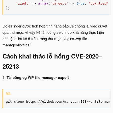
'zipdl'
=
>
array
(
'targets'
=
>
true
,
'download'
=
)
;
Do elFinder được tích hợp tính năng bảo vệ chống lại việc duyệt
qua thư mục, vì vậy kẻ tấn công sẽ chỉ có khả năng thực hiện
các lệnh liệt kê ở trên trong thư mục plugins /wp-file-
manager/lib/files/.
Cách khai thác lỗ hổng CVE-2020–
25213
1.
Tải công cụ WP-file-manager expoit
Mã:
git clone https://github.com/mansoorr123/wp-file-mana