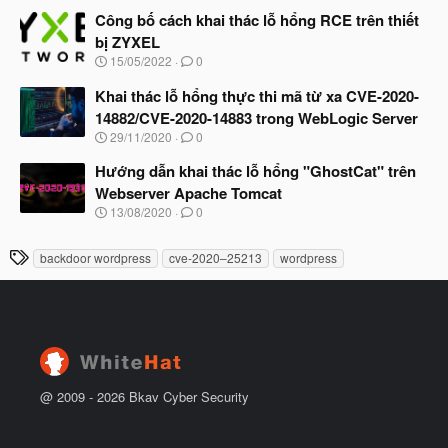
g
t
à
Công bố cách khai thác lỗ hổng RCE trên thiết
đ
y
ầ
bị ZYXEL
b
u
N
15/05/2022
0
ắ
g
t
à
Khai thác lỗ hổng thực thi mã từ xa CVE-2020-
đ
y
ầ
14882/CVE-2020-14883 trong WebLogic Server
b
u
N
29/11/2020
0
ắ
g
t
à
Hướng dẫn khai thác lỗ hổng "GhostCat" trên
đ
y
ầ
Webserver Apache Tomcat
b
u
N
13/08/2020
0
ắ
g
t
à
đ
T
backdoor wordpress
cve-2020–25213
wordpress
y
ầ
h
b
u
ắ
ẻ
t
đ
ầ
u
@ 2009 -
2026
Bkav Cyber Security