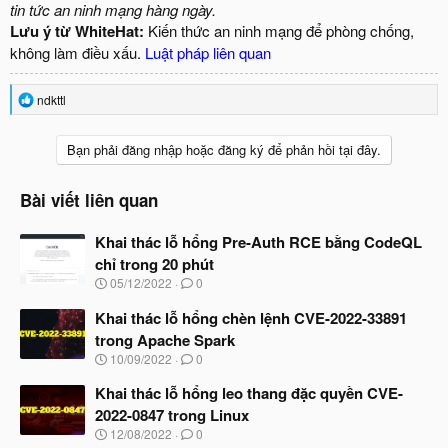
tin tức an ninh mạng hàng ngày.
Lưu ý từ WhiteHat:
Kiến thức an ninh mạng để phòng chống,
không làm điều xấu.
Luật pháp liên quan
R
ndkttl
e
a
c
Bạn phải đăng nhập hoặc đăng ký để phản hồi tại đây.
t
i
o
Bài viết liên quan
n
s
Khai thác lỗ hổng Pre-Auth RCE bằng CodeQL
:
chỉ trong 20 phút
N
05/12/2022
0
g
à
Khai thác lỗ hổng chèn lệnh CVE-2022-33891
y
trong Apache Spark
b
N
10/09/2022
0
ắ
g
t
à
Khai thác lỗ hổng leo thang đặc quyền CVE-
đ
y
ầ
2022-0847 trong Linux
b
u
N
12/08/2022
0
ắ