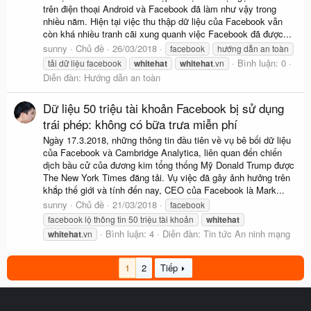
trên điện thoại Android và Facebook đã làm như vậy trong
nhiều năm. Hiện tại việc thu thập dữ liệu của Facebook vẫn
còn khá nhiều tranh cãi xung quanh việc Facebook đã được...
sunny
Chủ đề
26/03/2018
facebook
hướng dẫn an toàn
Bình luận: 0
tải dữ liệu facebook
whitehat
whitehat
.vn
Diễn đàn:
Hướng dẫn an toàn
Dữ liệu 50 triệu tài khoản Facebook bị sử dụng
trái phép: không có bữa trưa miễn phí
Ngày 17.3.2018, những thông tin đầu tiên về vụ bê bối dữ liệu
của Facebook và Cambridge Analytica, liên quan đến chiến
dịch bầu cử của đương kim tổng thống Mỹ Donald Trump được
The New York Times đăng tải. Vụ việc đã gây ảnh hưởng trên
khắp thế giới và tính đến nay, CEO của Facebook là Mark...
sunny
Chủ đề
21/03/2018
facebook
facebook lộ thông tin 50 triệu tài khoản
whitehat
Bình luận: 4
Diễn đàn:
Tin tức An ninh mạng
whitehat
.vn
1
2
Tiếp