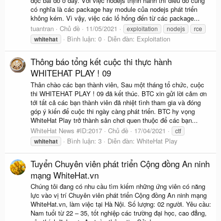
đọc bài đó ở đây. Với việc nodejs thịnh hành thì điều đó cũng
có nghĩa là các package hay module của nodejs phát triển
không kém. Vì vậy, việc các lổ hổng đến từ các package...
tuantran
Chủ đề
11/05/2021
exploitation
nodejs
rce
Bình luận: 0
Diễn đàn:
Exploitation
whitehat
Thông báo tổng kết cuộc thi thực hành
WHITEHAT PLAY ! 09
Thân chào các bạn thành viên, Sau một tháng tổ chức, cuộc
thi WHITEHAT PLAY ! 09 đã kết thúc. BTC xin gửi lời cảm ơn
tới tất cả các bạn thành viên đã nhiệt tình tham gia và đóng
góp ý kiến để cuộc thi ngày càng phát triển. BTC hy vọng
WhiteHat Play trở thành sân chơi quen thuộc để các bạn...
WhiteHat News #ID:2017
Chủ đề
17/04/2021
ctf
Bình luận: 3
Diễn đàn:
WhiteHat Play
whitehat
Tuyển Chuyên viên phát triển Cộng đồng An ninh
mạng WhiteHat.vn
Chúng tôi đang có nhu cầu tìm kiếm những ứng viên có năng
lực vào vị trí Chuyên viên phát triển Cộng đồng An ninh mạng
WhiteHat.vn, làm việc tại Hà Nội. Số lượng: 02 người. Yêu cầu:
Nam tuổi từ 22 – 35, tốt nghiệp các trường đại học, cao đẳng,