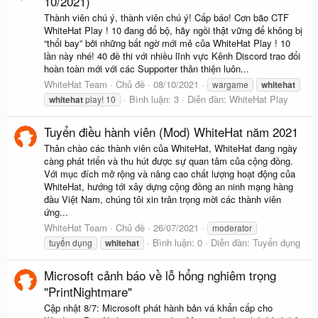
10/2021)
Thành viên chú ý, thành viên chú ý! Cấp báo! Cơn bão CTF
WhiteHat Play ! 10 đang đổ bộ, hãy ngồi thật vững để không bị
“thổi bay” bởi những bất ngờ mới mẻ của WhiteHat Play ! 10
lần này nhé! 40 đề thi với nhiều lĩnh vực Kênh Discord trao đổi
hoàn toàn mới với các Supporter thân thiện luôn...
WhiteHat Team
Chủ đề
08/10/2021
wargame
whitehat
Bình luận: 3
Diễn đàn:
WhiteHat Play
whitehat
play! 10
Tuyển điều hành viên (Mod) WhiteHat năm 2021
Thân chào các thành viên của WhiteHat, WhiteHat đang ngày
càng phát triển và thu hút được sự quan tâm của cộng đồng.
Với mục đích mở rộng và nâng cao chất lượng hoạt động của
WhiteHat, hướng tới xây dựng cộng đồng an ninh mạng hàng
đầu Việt Nam, chúng tôi xin trân trọng mời các thành viên
ứng...
WhiteHat Team
Chủ đề
26/07/2021
moderator
Bình luận: 0
Diễn đàn:
Tuyển dụng
tuyển dụng
whitehat
Microsoft cảnh báo về lỗ hổng nghiêm trọng
"PrintNightmare"
Cập nhật 8/7: Microsoft phát hành bản vá khẩn cấp cho