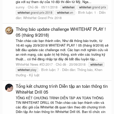
gia với sự tham dự của 10 đội thi đến từ Mỹ, Nga...
sunny
Chủ đề
05/11/2018
whitehat
whitehat
grand prix
Bình luận: 1
Diễn
whitehat
grand prix 2018
whitehat
.vn
đàn:
WhiteHat Grand Prix 2018
Thông báo update challenge WHITEHAT PLAY !
05 (tháng 9/2018)
Thân chào các bạn thành viên, Như đã thông báo trước, từ
16:40 ngày 20/9/2018 WHITEHAT PLAY ! 05 (tháng 9/2018) sẽ
bắt đầu update các challenge mới. Các bạn mới nghiên cứu về
an ninh mạng, các quản trị hệ thống, sinh viên các trường kỹ
thuật... có thể đăng nhập tại đây để bắt đầu luyện tập...
WhiteHat News #ID:2017
Chủ đề
20/09/2018
whitehat
Bình luận: 7
Diễn đàn:
Thông báo, Khen
whitehat
play
thưởng - Kỷ luật
Tổng kết chương trình Diễn tập an toàn thông tin
WhiteHat Drill 05
TỔNG KẾT CHƯƠNG TRÌNH DIỄN TẬP AN TOÀN THÔNG
TIN WHITEHAT DRILL 05 Thân chào các bạn thành viên và
các độc giả của WhiteHat đã quan tâm theo dõi chương trình
Diễn tập An toàn thông tin WhiteHat Drill 05. Ban tổ chức xin