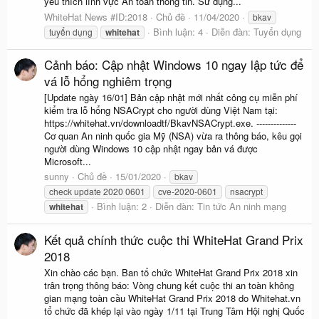
yêu thích lĩnh vực An toàn thông tin. Sử dụng...
WhiteHat News #ID:2018
Chủ đề
11/04/2020
bkav
Bình luận: 4
Diễn đàn:
Tuyển dụng
tuyển dụng
whitehat
Cảnh báo: Cập nhật Windows 10 ngay lập tức để
vá lỗ hổng nghiêm trọng
[Update ngày 16/01] Bản cập nhật mới nhất công cụ miễn phí
kiểm tra lỗ hổng NSACrypt cho người dùng Việt Nam tại:
https://whitehat.vn/downloadtf/BkavNSACrypt.exe. --------------
Cơ quan An ninh quốc gia Mỹ (NSA) vừa ra thông báo, kêu gọi
người dùng Windows 10 cập nhật ngay bản vá được
Microsoft...
sunny
Chủ đề
15/01/2020
bkav
check update 2020 0601
cve-2020-0601
nsacrypt
Bình luận: 2
Diễn đàn:
Tin tức An ninh mạng
whitehat
Kết quả chính thức cuộc thi WhiteHat Grand Prix
2018
Xin chào các bạn. Ban tổ chức WhiteHat Grand Prix 2018 xin
trân trọng thông báo: Vòng chung kết cuộc thi an toàn không
gian mạng toàn cầu WhiteHat Grand Prix 2018 do Whitehat.vn
tổ chức đã khép lại vào ngày 1/11 tại Trung Tâm Hội nghị Quốc