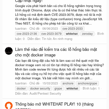
Cập nhật ngay!
Google vừa phát hành bản vá cho lỗ hổng nghiêm trọng trong
trình duyệt Chrome, được cho là có thể khai thác trên thực tế.
Lỗ hổng có mã định danh CVE-2023-3079, được mô tả là một
lỗi nhầm lẫn kiểu dữ liệu (type confusion) trong JavaScript V8.
Theo NIST, lỗ hổng cho phép kẻ tấn công từ xa khai...
tuantran
Chủ đề
06/06/2023
cve-2023-2033
Bình
cve-2023-2136
cve-2023-3079
whitehat
zeroday
luận: 0
Diễn đàn:
Tin tức An ninh mạng
Làm thế nào để kiểm tra các lỗ hổng bảo mật
cho một docker image
Các bạn đã từng đặt câu hỏi là làm sao có thể quét một file
docker image xem nó có tồn tại những lỗ hỗng nào hay không?
Mình làm code review thì từng được hỏi rất nhiều về các tài
liệu và các công cụ hỗ trợ cho việc quét lỗ hổng bảo mật của
một docker image. Và bài viết hôm nay mình xin giới...
tuantran
Chủ đề
15/03/2023
anchore
anchore/grype
Bình luận: 1
docker
docker security
grype
whitehat
Diễn đàn:
Audit/Pentest Security
Thông báo mở WHITEHAT PLAY! 10 (tháng