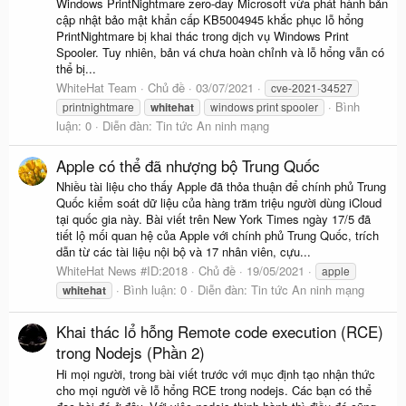
Windows PrintNightmare zero-day Microsoft vừa phát hành bản
cập nhật bảo mật khẩn cấp KB5004945 khắc phục lỗ hổng
PrintNightmare bị khai thác trong dịch vụ Windows Print
Spooler. Tuy nhiên, bản vá chưa hoàn chỉnh và lỗ hổng vẫn có
thể bị...
WhiteHat Team
Chủ đề
03/07/2021
cve-2021-34527
Bình
printnightmare
whitehat
windows print spooler
luận: 0
Diễn đàn:
Tin tức An ninh mạng
Apple có thể đã nhượng bộ Trung Quốc
Nhiều tài liệu cho thấy Apple đã thỏa thuận để chính phủ Trung
Quốc kiểm soát dữ liệu của hàng trăm triệu người dùng iCloud
tại quốc gia này. Bài viết trên New York Times ngày 17/5 đã
tiết lộ mối quan hệ của Apple với chính phủ Trung Quốc, trích
dẫn từ các tài liệu nội bộ và 17 nhân viên, cựu...
WhiteHat News #ID:2018
Chủ đề
19/05/2021
apple
Bình luận: 0
Diễn đàn:
Tin tức An ninh mạng
whitehat
Khai thác lổ hỗng Remote code execution (RCE)
trong Nodejs (Phần 2)
Hi mọi người, trong bài viết trước với mục định tạo nhận thức
cho mọi người về lỗ hổng RCE trong nodejs. Các bạn có thể