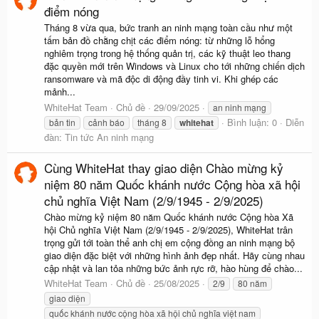
điểm nóng
Tháng 8 vừa qua, bức tranh an ninh mạng toàn cầu như một
tấm bản đồ chằng chịt các điểm nóng: từ những lỗ hổng
nghiêm trọng trong hệ thống quản trị, các kỹ thuật leo thang
đặc quyền mới trên Windows và Linux cho tới những chiến dịch
ransomware và mã độc di động đầy tinh vi. Khi ghép các
mảnh...
WhiteHat Team
Chủ đề
29/09/2025
an ninh mạng
Bình luận: 0
Diễn
bản tin
cảnh báo
tháng 8
whitehat
đàn:
Tin tức An ninh mạng
Cùng WhiteHat thay giao diện Chào mừng kỷ
niệm 80 năm Quốc khánh nước Cộng hòa xã hội
chủ nghĩa Việt Nam (2/9/1945 - 2/9/2025)
Chào mừng kỷ niệm 80 năm Quốc khánh nước Cộng hòa Xã
hội Chủ nghĩa Việt Nam (2/9/1945 - 2/9/2025), WhiteHat trân
trọng gửi tới toàn thể anh chị em cộng đồng an ninh mạng bộ
giao diện đặc biệt với những hình ảnh đẹp nhất. Hãy cùng nhau
cập nhật và lan tỏa những bức ảnh rực rỡ, hào hùng để chào...
WhiteHat Team
Chủ đề
25/08/2025
2/9
80 năm
giao diện
quốc khánh nước cộng hòa xã hội chủ nghĩa việt nam