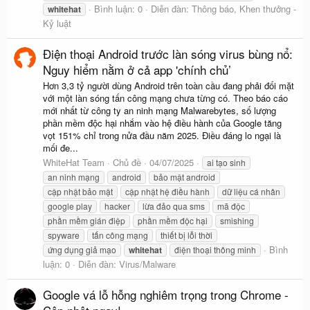
Bình luận: 0
Diễn đàn:
Thông báo, Khen thưởng -
whitehat
Kỷ luật
Điện thoại Android trước làn sóng virus bùng nổ:
Nguy hiểm nằm ở cả app 'chính chủ’
Hơn 3,3 tỷ người dùng Android trên toàn cầu đang phải đối mặt
với một làn sóng tấn công mạng chưa từng có. Theo báo cáo
mới nhất từ công ty an ninh mạng Malwarebytes, số lượng
phần mềm độc hại nhắm vào hệ điều hành của Google tăng
vọt 151% chỉ trong nửa đầu năm 2025. Điều đáng lo ngại là
mối đe...
WhiteHat Team
Chủ đề
04/07/2025
ai tạo sinh
an ninh mạng
android
bảo mật android
cập nhật bảo mật
cập nhật hệ điều hành
dữ liệu cá nhân
google play
hacker
lừa đảo qua sms
mã độc
phần mềm gián điệp
phần mềm độc hại
smishing
spyware
tấn công mạng
thiết bị lỗi thời
Bình
ứng dụng giả mạo
whitehat
điện thoại thông minh
luận: 0
Diễn đàn:
Virus/Malware
Google vá lỗ hỗng nghiêm trọng trong Chrome -