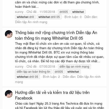
cảm ơn và chúc mừng các đơn vị đã tham gia chương trình,
hoàn thành bài...
sunny
Chủ đề
11/05/2018
drill05
whitehat
Bình luận: 0
Diễn đàn:
whitehat
drill
whitehat
drill 05
Diễn tập An ninh mạng
Thông báo mở rộng chương trình Diễn tập An
toàn thông tin mạng WhiteHat Drill 05
Thay mặt Ban tổ chức xin cảm ơn các cơ quan, tổ chức, cá
nhân đã đăng ký tham dự chương trình Diễn tập An toàn thông
tin mạng WhiteHat Drill 05. BTC xin vui mừng thông báo
chương trình đã nhận được sự quan tâm của rất nhiều cơ quan,
tổ chức, cá nhân. Để hỗ trợ các đội tham dự được tốt nhất...
sunny
Chủ đề
07/05/2018
diễn tập an ninh mạng
diễn tập an toàn thông tin
drill05
whitehat
Bình luận: 2
Diễn đàn:
Diễn tập An ninh
whitehat
drill 05
mạng
Hướng dẫn tải về và kiểm tra dữ liệu trên
Facebook
Chào các bạn! Ngày 25.3 trang Ars Technica đã đưa tin mạng
xã hộ Facebook lén lút thu thập dữ liệu về cuộc gọi và tin nhắn