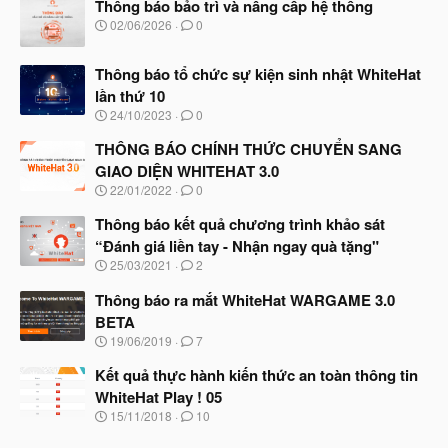
Thông báo bảo trì và nâng cấp hệ thống
N
02/06/2026
0
g
à
Thông báo tổ chức sự kiện sinh nhật WhiteHat
y
b
lần thứ 10
ắ
N
24/10/2023
0
t
g
đ
à
THÔNG BÁO CHÍNH THỨC CHUYỂN SANG
ầ
y
u
GIAO DIỆN WHITEHAT 3.0
b
N
22/01/2022
0
ắ
g
t
à
Thông báo kết quả chương trình khảo sát
đ
y
ầ
“Đánh giá liền tay - Nhận ngay quà tặng"
b
u
N
25/03/2021
2
ắ
g
t
à
Thông báo ra mắt WhiteHat WARGAME 3.0
đ
y
ầ
BETA
b
u
N
19/06/2019
7
ắ
g
t
à
Kết quả thực hành kiến thức an toàn thông tin
đ
y
ầ
WhiteHat Play ! 05
b
u
N
15/11/2018
10
ắ
g
t
à