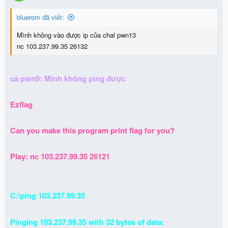
bluerom đã viết:
Mình không vào được ip của chal pwn13
nc 103.237.99.35 26132
cả pwn9: Mình không ping được
Ezflag
Can you make this program print flag for you?
Play: nc 103.237.99.35 26121
C:\ping 103.237.99.35
Pinging 103.237.99.35 with 32 bytes of data: