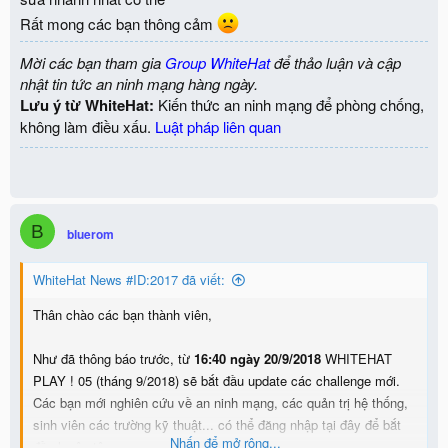
Rất mong các bạn thông cảm
Mời các bạn tham gia
Group WhiteHat
để thảo luận và cập
nhật tin tức an ninh mạng hàng ngày.
Lưu ý từ WhiteHat:
Kiến thức an ninh mạng để phòng chống,
không làm điều xấu.
Luật pháp liên quan
B
bluerom
WhiteHat News #ID:2017 đã viết:
Thân chào các bạn thành viên,
Như đã thông báo trước, từ
16:40 ngày 20/9/2018
WHITEHAT
PLAY ! 05 (tháng 9/2018) sẽ bắt đầu update các challenge mới.
Các bạn mới nghiên cứu về an ninh mạng, các quản trị hệ thống,
sinh viên các trường kỹ thuật... có thể đăng nhập tại đây để bắt
Nhấn để mở rộng...
đầu luyện tập.