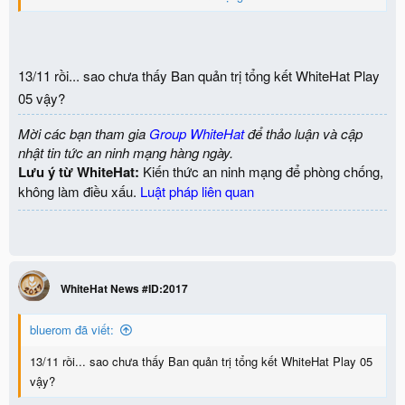
Đợt thực hành trong tháng 9 này sẽ có 9 challenge mới từ tác giả
Bteam và đóng góp từ cộng đồng an ninh mạng là
đội Suk4Z
.
13/11 rồi... sao chưa thấy Ban quản trị tổng kết WhiteHat Play
Thông tin chi tiết về các challenge như sau:
05 vậy?
View attachment 4161
3 Misc: misc14, misc15, misc16
Mời các bạn tham gia
Group WhiteHat
để thảo luận và cập
2 Web Security: web11, web12
nhật tin tức an ninh mạng hàng ngày.
1 Forensics: for13
Lưu ý từ WhiteHat:
Kiến thức an ninh mạng để phòng chống,
3 Pwnable: pwn14, pwn15, pwn16
không làm điều xấu.
Luật pháp liên quan
Các challenge mới sẽ được định kỳ bổ sung hàng tháng.
Từ WhiteHat Play 05, cách tính điểm thành tích sẽ có sự thay
đổi lớn: số điểm các đội đạt được chỉ dựa trên điểm giải
WhiteHat News #ID:2017
thành công các challenge mới, cụ thể tại kỳ Play 05 lần này là
9 challenge. Để biết thêm thông tin chi tiết các bạn vào bài
bluerom đã viết:
đăng Thể lệ cuộc thi An ninh mạng WhiteHat Play nhé
(update ngày 20/9/2018).
13/11 rồi... sao chưa thấy Ban quản trị tổng kết WhiteHat Play 05
vậy?
Các đội tham gia luyện tập cũng có thể đóng góp các challenge