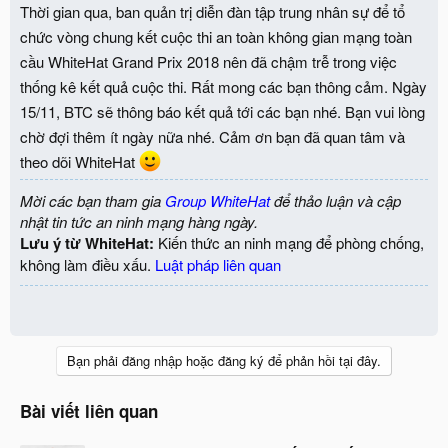
Thời gian qua, ban quản trị diễn đàn tập trung nhân sự để tổ
mới và gửi tới Ban quản trị từ menu CONTRIBUTION trên
chức vòng chung kết cuộc thi an toàn không gian mạng toàn
WarGame.whitehat.vn
để các challenge ngày càng đa dạng và thú
cầu WhiteHat Grand Prix 2018 nên đã chậm trễ trong việc
vị hơn.
thống kê kết quả cuộc thi. Rất mong các bạn thông cảm. Ngày
Mọi ý kiến đóng góp xin mời các bạn trao đổi tại topic này.
15/11, BTC sẽ thông báo kết quả tới các bạn nhé. Bạn vui lòng
chờ đợi thêm ít ngày nữa nhé. Cảm ơn bạn đã quan tâm và
Trân trọng,
theo dõi WhiteHat
BQT WhiteHat Forum
________________________
Mời các bạn tham gia
Group WhiteHat
để thảo luận và cập
Bài viết liên quan:
nhật tin tức an ninh mạng hàng ngày.
Lưu ý từ WhiteHat:
Kiến thức an ninh mạng để phòng chống,
Kết quả thực hành kiến thức an toàn thông tin WhiteHat
không làm điều xấu.
Luật pháp liên quan
Play ! 04
Thông báo update challenge WHITEHAT PLAY ! 04 (tháng
7/2018)
Bạn phải đăng nhập hoặc đăng ký để phản hồi tại đây.
Bài viết liên quan