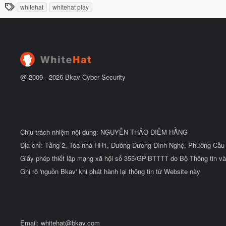
đ
T
whitehat
whitehat play
y
ầ
h
b
u
ắ
ẻ
t
đ
ầ
u
@ 2009 -
2026
Bkav Cyber Security
Chịu trách nhiệm nội dung: NGUYỄN THẢO DIỄM HẰNG
Địa chỉ: Tầng 2, Tòa nhà HH1, Đường Dương Đình Nghệ, Phường Cầu 
Giấy phép thiết lập mạng xã hội số 355/GP-BTTTT do Bộ Thông tin và
Ghi rõ 'nguồn Bkav' khi phát hành lại thông tin từ Website này
Email:
whitehat@bkav.com