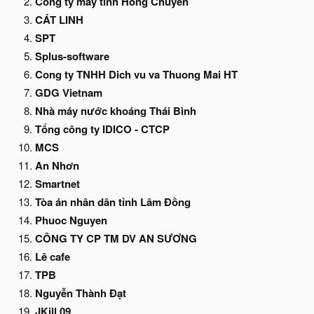
Công ty máy tính Hồng Chuyên
CÁT LINH
SPT
Splus-software
Cong ty TNHH Dich vu va Thuong Mai HT
GDG Vietnam
Nhà máy nước khoáng Thái Bình
Tổng công ty IDICO - CTCP
MCS
An Nhơn
Smartnet
Tòa án nhân dân tỉnh Lâm Đồng
Phuoc Nguyen
CÔNG TY CP TM DV AN SƯƠNG
Lê cafe
TPB
Nguyễn Thành Đạt
JKill 09