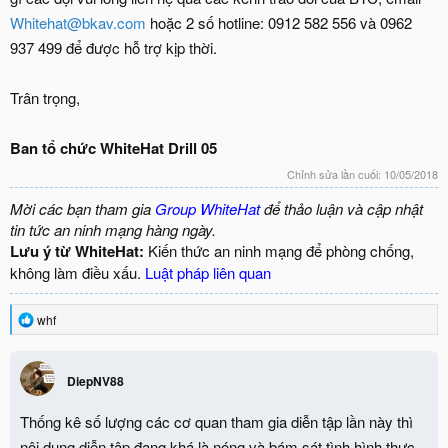
Whitehat@bkav.com
hoặc 2 số hotline: 0912 582 556 và 0962
937 499 để được hỗ trợ kịp thời.
Trân trọng,
Ban tổ chức WhiteHat Drill 05
Chỉnh sửa lần cuối:
10/05/2018
Mời các bạn tham gia
Group WhiteHat
để thảo luận và cập nhật
tin tức an ninh mạng hàng ngày.
Lưu ý từ WhiteHat:
Kiến thức an ninh mạng để phòng chống,
không làm điều xấu.
Luật pháp liên quan
R
whf
e
a
c
DiepNV88
t
i
o
Thống kê số lượng các cơ quan tham gia diễn tập lần này thì
n
nội dung diễn tập đang khá là nóng và bám sát tình hình thực
s