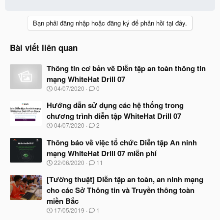
Bạn phải đăng nhập hoặc đăng ký để phản hồi tại đây.
Bài viết liên quan
Thông tin cơ bản về Diễn tập an toàn thông tin
mạng WhiteHat Drill 07
N
04/07/2020
0
g
à
Hướng dẫn sử dụng các hệ thống trong
y
chương trình diễn tập WhiteHat Drill 07
b
N
04/07/2020
2
ắ
g
t
à
Thông báo về việc tổ chức Diễn tập An ninh
đ
y
ầ
mạng WhiteHat Drill 07 miễn phí
b
u
N
22/06/2020
11
ắ
g
t
à
[Tường thuật] Diễn tập an toàn, an ninh mạng
đ
y
ầ
cho các Sở Thông tin và Truyền thông toàn
b
u
miền Bắc
ắ
t
N
17/05/2019
1
đ
g