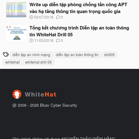
ầ
à
Write up diễn tập phòng chống tấn công APT
u
y
vào hạ tầng thông tin quan trọng quốc gia
b
N
02/07/2018
0
ắ
g
t
à
Tổng kết chương trình Diễn tập an toàn thông
đ
y
ầ
tin WhiteHat Drill 05
b
u
N
11/05/2018
0
ắ
g
t
à
đ
T
diễn tập an ninh mạng
diễn tập an toàn thông tin
drill05
y
ầ
h
b
u
whitehat
whitehat drill 05
ắ
ẻ
t
đ
ầ
u
@ 2009 -
2026
Bkav Cyber Security
Chịu trách nhiệm nội dung: NGUYỄN THẢO DIỄM HẰNG