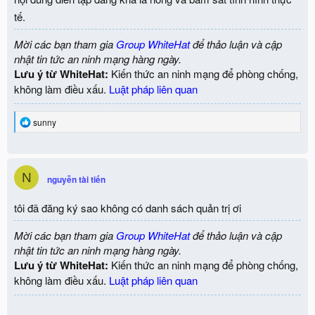
:
tế.
Mời các bạn tham gia
Group WhiteHat
để thảo luận và cập
nhật tin tức an ninh mạng hàng ngày.
Lưu ý từ WhiteHat:
Kiến thức an ninh mạng để phòng chống,
không làm điều xấu.
Luật pháp liên quan
R
sunny
e
a
c
t
N
i
nguyễn tài tiến
o
n
tôi đã đăng ký sao không có danh sách quản trị ơi
s
:
Mời các bạn tham gia
Group WhiteHat
để thảo luận và cập
nhật tin tức an ninh mạng hàng ngày.
Lưu ý từ WhiteHat:
Kiến thức an ninh mạng để phòng chống,
không làm điều xấu.
Luật pháp liên quan