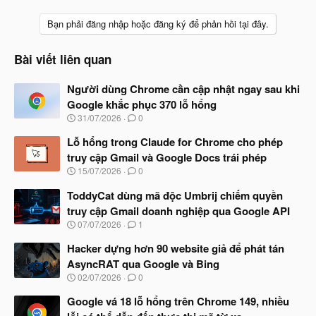
Bạn phải đăng nhập hoặc đăng ký để phản hồi tại đây.
Bài viết liên quan
Người dùng Chrome cần cập nhật ngay sau khi
Google khắc phục 370 lỗ hổng
N
31/07/2026
0
g
à
Lỗ hổng trong Claude for Chrome cho phép
y
truy cập Gmail và Google Docs trái phép
b
N
15/07/2026
0
ắ
g
t
à
ToddyCat dùng mã độc Umbrij chiếm quyền
đ
y
ầ
truy cập Gmail doanh nghiệp qua Google API
b
u
N
07/07/2026
1
ắ
g
t
à
Hacker dựng hơn 90 website giả để phát tán
đ
y
ầ
AsyncRAT qua Google và Bing
b
u
N
02/07/2026
0
ắ
g
t
à
Google vá 18 lỗ hổng trên Chrome 149, nhiều
đ
y
ầ