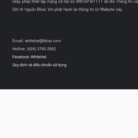
Giấy phép thiết lập mạng xã hội số 355/GP-BTTTT do Bộ Thông tin và
Ghi rõ 'nguồn Bkav' khi phát hành lại thông tin từ Website này
Email:
whitehat@bkav.com
Hotline: (024) 3763 2552
Facebook: WhiteHat
Quy định và điều khoản sử dụng