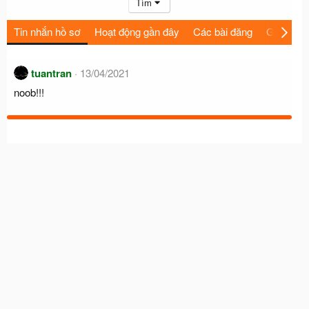
Tìm
Tin nhắn hồ sơ
Hoạt động gần đây
Các bài đăng
Giới thiệu
tuantran
13/04/2021
noob!!!