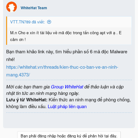
WhiteHat Team
VTT.TN789 đã viết:
M.n Cho e xin ít tài liệu về mã độc trong tấn công apt với ạ . E
cảm ơn !
Bạn tham khảo link này, tìm hiểu phần số 6 mã độc Malware
nhé!
https://whitehat.vn/threads/kien-thuc-co-ban-ve-an-ninh-
mang.4373/
Mời các bạn tham gia
Group WhiteHat
để thảo luận và cập
nhật tin tức an ninh mạng hàng ngày.
Lưu ý từ WhiteHat:
Kiến thức an ninh mạng để phòng chống,
không làm điều xấu.
Luật pháp liên quan
Bạn phải đăng nhập hoặc đăng ký để phản hồi tại đây.