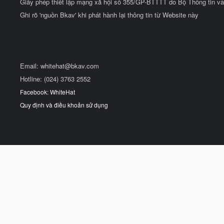
Giấy phép thiết lập mạng xã hội số 355/GP-BTTTT do Bộ Thông tin và
Ghi rõ 'nguồn Bkav' khi phát hành lại thông tin từ Website này
Email:
whitehat@bkav.com
Hotline: (024) 3763 2552
Facebook: WhiteHat
Quy định và điều khoản sử dụng