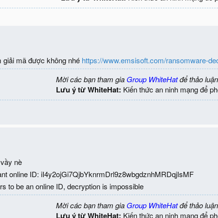
m giải mã được không nhé
https://www.emsisoft.com/ransomware-decr
Mời các bạn tham gia
Group WhiteHat
để thảo luận
Lưu ý từ WhiteHat:
Kiến thức an ninh mạng để ph
 vầy nè
iant online ID: iI4y2ojGi7QjbYknrmDrl9z8wbgdznhMRDqjIsMF
rs to be an online ID, decryption is impossible
Mời các bạn tham gia
Group WhiteHat
để thảo luận
Lưu ý từ WhiteHat:
Kiến thức an ninh mạng để ph