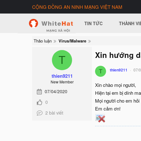
CỘNG ĐỒNG AN NINH MẠNG VIỆT NAM
TIN TỨC
THÀNH VI
Thảo luận
Virus/Malware
Xin hướng dẫ
T
thien9211
07/
T
thien9211
New Member
Xin chào mọi người,
07/04/2020
Hiện tại em bị dính ma
Mọi người cho em hỏi 
0
Em cảm ơn!
2 bài viết