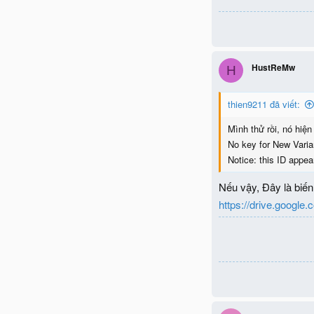
HustReMw
H
thien9211 đã viết:
Mình thử rồi, nó hiện
No key for New Vari
Notice: this ID appea
Nếu vậy, Đây là biến 
https://drive.goog