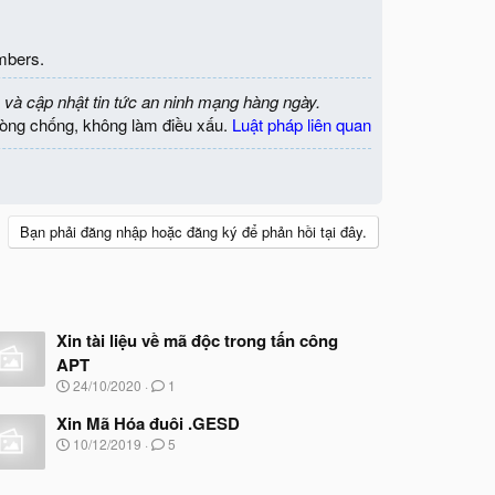
mbers.
 và cập nhật tin tức an ninh mạng hàng ngày.
òng chống, không làm điều xấu.
Luật pháp liên quan
Bạn phải đăng nhập hoặc đăng ký để phản hồi tại đây.
Xin tài liệu về mã độc trong tấn công
APT
N
24/10/2020
1
g
à
Xin Mã Hóa đuôi .GESD
y
N
10/12/2019
5
b
g
ắ
à
t