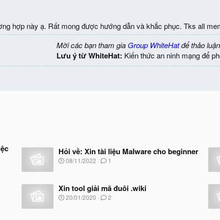
ờng hợp này ạ. Rất mong được hướng dẫn và khắc phục. Tks all me
Mời các bạn tham gia
Group WhiteHat
để thảo luận
Lưu ý từ WhiteHat:
Kiến thức an ninh mạng để ph
iệc
Hỏi về: Xin tài liệu Malware cho beginner
N
08/11/2022
1
g
à
y
Xin tool giải mã đuôi .wiki
b
N
20/01/2020
2
ắ
g
t
à
đ