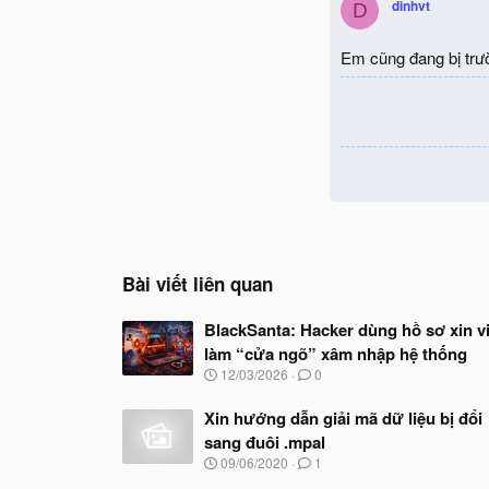
dinhvt
D
Em cũng đang bị trư
Bài viết liên quan
BlackSanta: Hacker dùng hồ sơ xin v
làm “cửa ngõ” xâm nhập hệ thống
N
12/03/2026
0
g
à
Xin hướng dẫn giải mã dữ liệu bị đổi
y
sang đuôi .mpal
b
ắ
N
09/06/2020
1
t
g