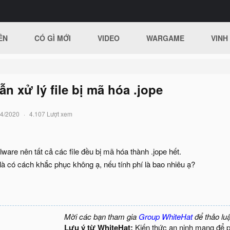
ÊN
CÓ GÌ MỚI
VIDEO
WARGAME
VINH
n xử lý file bị mã hóa .jope
04/2020
4.107 Lượt xem
lware nên tất cả các file đều bị mã hóa thành .jope hết.
là có cách khắc phục không ạ, nếu tính phí là bao nhiêu ạ?
Mời các bạn tham gia
Group WhiteHat
để thảo lu
Lưu ý từ WhiteHat:
Kiến thức an ninh mạng để 