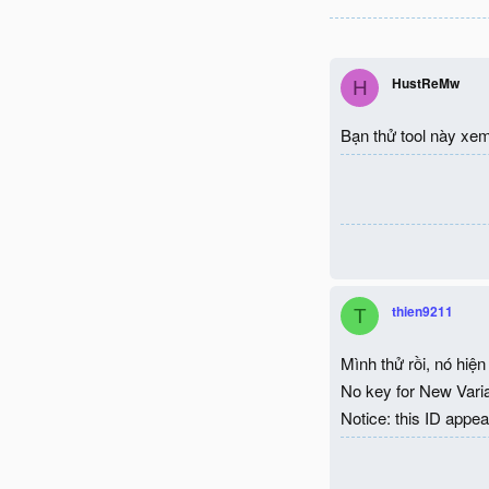
HustReMw
H
Bạn thử tool này xe
thien9211
T
Mình thử rồi, nó hiện
No key for New Var
Notice: this ID appea