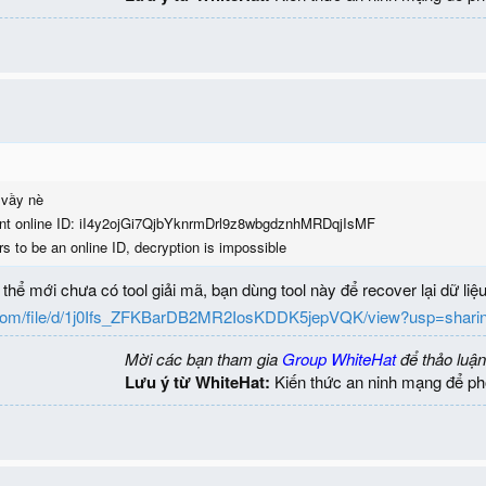
 vầy nè
ant online ID: iI4y2ojGi7QjbYknrmDrl9z8wbgdznhMRDqjIsMF
rs to be an online ID, decryption is impossible
thể mới chưa có tool giải mã, bạn dùng tool này để recover lại dữ liệ
le.com/file/d/1j0Ifs_ZFKBarDB2MR2IosKDDK5jepVQK/view?usp=shari
Mời các bạn tham gia
Group WhiteHat
để thảo luận
Lưu ý từ WhiteHat:
Kiến thức an ninh mạng để ph