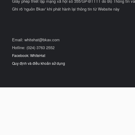
Giấy phép thiết lập mạng xã hội số 355/GP-BTTTT do Bộ Thông tin và
Ghi rõ 'nguồn Bkav' khi phát hành lại thông tin từ Website này
Email:
whitehat@bkav.com
Hotline: (024) 3763 2552
Facebook: WhiteHat
Quy định và điều khoản sử dụng