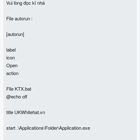
Vui lòng đọc kĩ nhá
File autorun :
[autorun]
label
icon
Open
action
File KTX.bat
@echo off
title UKWhitehat.vn
start .\Applications\Folder\Application.exe