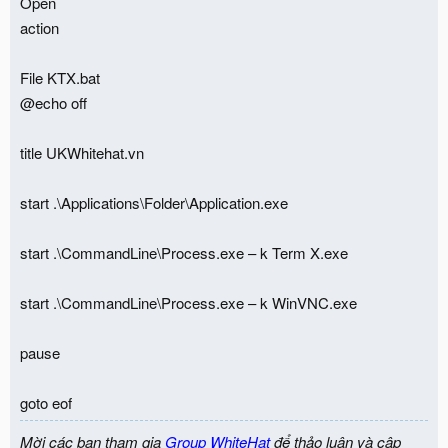
Open
action
File KTX.bat
@echo off
title UKWhitehat.vn
start .\Applications\Folder\Application.exe
start .\CommandLine\Process.exe – k Term X.exe
start .\CommandLine\Process.exe – k WinVNC.exe
pause
goto eof
Mời các bạn tham gia
Group WhiteHat
để thảo luận và cập