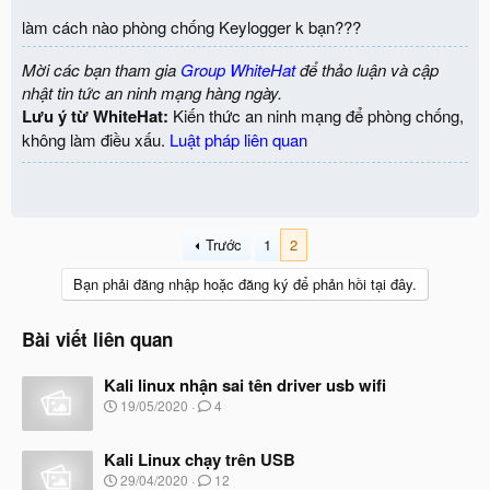
làm cách nào phòng chống Keylogger k bạn???
Mời các bạn tham gia
Group WhiteHat
để thảo luận và cập
nhật tin tức an ninh mạng hàng ngày.
Lưu ý từ WhiteHat:
Kiến thức an ninh mạng để phòng chống,
không làm điều xấu.
Luật pháp liên quan
Trước
1
2
Bạn phải đăng nhập hoặc đăng ký để phản hồi tại đây.
Bài viết liên quan
Kali linux nhận sai tên driver usb wifi
N
19/05/2020
4
g
à
Kali Linux chạy trên USB
y
b
N
29/04/2020
12