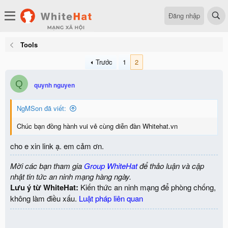
Đăng nhập
Tools
Trước
1
2
Q
quynh nguyen
NgMSon đã viết:
Chúc bạn đồng hành vui vẻ cùng diễn đàn Whitehat.vn
cho e xin link ạ. em cảm ơn.
Mời các bạn tham gia
Group WhiteHat
để thảo luận và cập
nhật tin tức an ninh mạng hàng ngày.
Lưu ý từ WhiteHat:
Kiến thức an ninh mạng để phòng chống,
không làm điều xấu.
Luật pháp liên quan