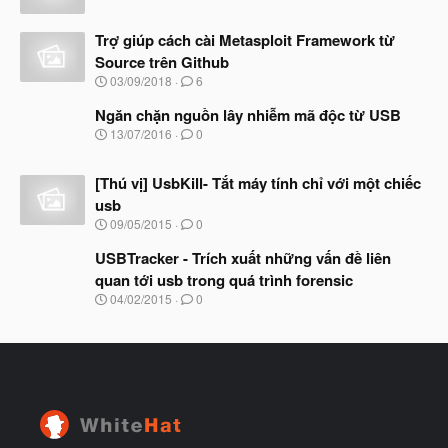
ắ
g
t
à
đ
Trợ giúp cách cài Metasploit Framework từ
y
ầ
b
Source trên Github
u
ắ
N
03/09/2018
6
t
g
đ
à
Ngăn chặn nguồn lây nhiễm mã độc từ USB
ầ
y
N
u
13/07/2016
0
b
g
ắ
à
t
[Thú vị] UsbKill- Tắt máy tính chỉ với một chiếc
y
đ
b
usb
ầ
ắ
N
u
09/05/2015
0
t
g
đ
à
USBTracker - Trích xuất những vấn đề liên
ầ
y
u
quan tới usb trong quá trình forensic
b
N
04/02/2015
0
ắ
g
t
à
đ
y
ầ
b
u
ắ
t
đ
ầ
u