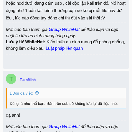
:
hoặc hdd dưới dạng cắm usb , cài độc lập kali trên đó. Nó hoạt
động như 1 bản kali bình thường bạn sẽ ko bị mất file hay dữ
iệu , lúc nào động tay động chi thì đút vào sài thôi :V
Mời các bạn tham gia
Group WhiteHat
để thảo luận và cập
nhật tin tức an ninh mạng hàng ngày.
Lưu ý từ WhiteHat:
Kiến thức an ninh mạng để phòng chống,
không làm điều xấu.
Luật pháp liên quan
T
TuanMinh
DDos đã viết:
Đúng là như thế bạn. Bản trên usb sẽ không lưu lại dữ liệu nhé.
dạ anh!
Mời các bạn tham gia
Group WhiteHat
để thảo luận và cập