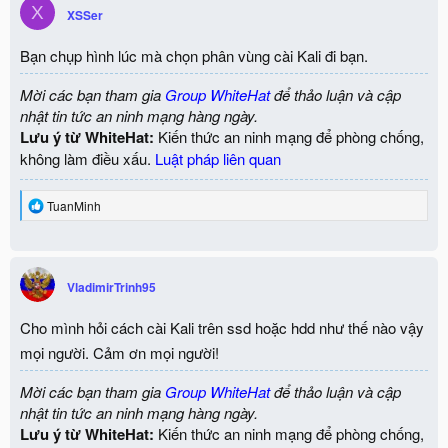
X
XSSer
Bạn chụp hình lúc mà chọn phân vùng cài Kali đi bạn.
Mời các bạn tham gia
Group WhiteHat
để thảo luận và cập
nhật tin tức an ninh mạng hàng ngày.
Lưu ý từ WhiteHat:
Kiến thức an ninh mạng để phòng chống,
không làm điều xấu.
Luật pháp liên quan
R
TuanMinh
e
a
c
t
i
VladimirTrinh95
o
n
Cho mình hỏi cách cài Kali trên ssd hoặc hdd như thế nào vậy
s
:
mọi người. Cảm ơn mọi người!
Mời các bạn tham gia
Group WhiteHat
để thảo luận và cập
nhật tin tức an ninh mạng hàng ngày.
Lưu ý từ WhiteHat:
Kiến thức an ninh mạng để phòng chống,