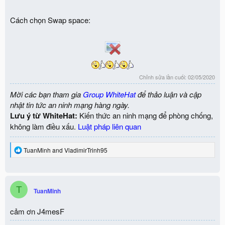
Cách chọn Swap space:
Chỉnh sửa lần cuối:
02/05/2020
Mời các bạn tham gia
Group WhiteHat
để thảo luận và cập
nhật tin tức an ninh mạng hàng ngày.
Lưu ý từ WhiteHat:
Kiến thức an ninh mạng để phòng chống,
không làm điều xấu.
Luật pháp liên quan
R
TuanMinh
and
VladimirTrinh95
e
a
c
t
T
i
TuanMinh
o
n
cảm ơn J4mesF
s
: