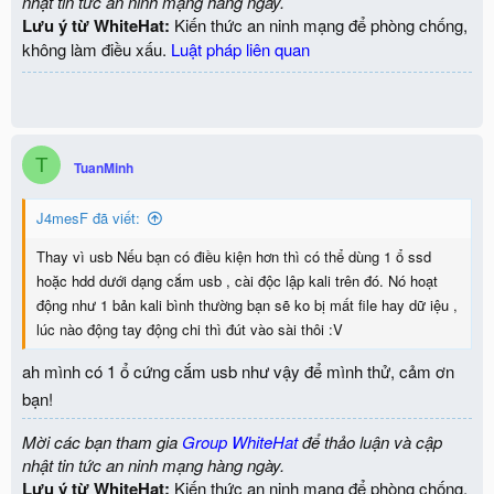
nhật tin tức an ninh mạng hàng ngày.
Lưu ý từ WhiteHat:
Kiến thức an ninh mạng để phòng chống,
không làm điều xấu.
Luật pháp liên quan
T
TuanMinh
J4mesF đã viết:
Thay vì usb Nếu bạn có điều kiện hơn thì có thể dùng 1 ổ ssd
hoặc hdd dưới dạng cắm usb , cài độc lập kali trên đó. Nó hoạt
động như 1 bản kali bình thường bạn sẽ ko bị mất file hay dữ iệu ,
lúc nào động tay động chi thì đút vào sài thôi :V
ah mình có 1 ổ cứng cắm usb như vậy để mình thử, cảm ơn
bạn!
Mời các bạn tham gia
Group WhiteHat
để thảo luận và cập
nhật tin tức an ninh mạng hàng ngày.
Lưu ý từ WhiteHat:
Kiến thức an ninh mạng để phòng chống,