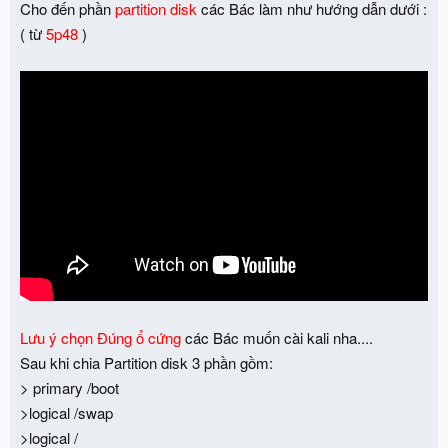
Cho đến phần
partition disk
các Bác làm như hướng dẫn dưới :
( từ
5p48
)
Lưu ý chọn Đúng ổ cứng
các Bác muốn cài kali nha....
Sau khi chia Partition disk 3 phần gồm:
> primary /boot
>logical /swap
>logical /