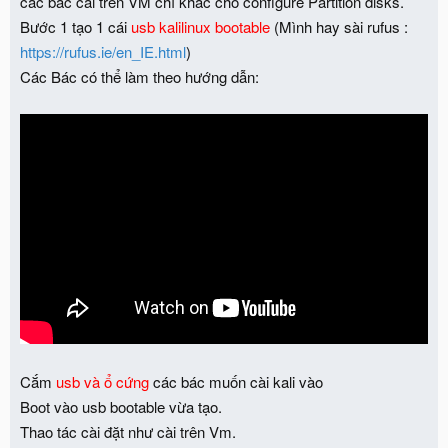
các bác cài trên VM chỉ khác chỗ configure Partition disks.
Bước 1 tạo 1 cái
usb kalilinux bootable
(Mình hay sài rufus :
https://rufus.ie/en_IE.html
)
Các Bác có thể làm theo hướng dẫn:
Cắm
usb và ổ cứng
các bác muốn cài kali vào
Boot vào usb bootable vừa tạo.
Thao tác cài đặt như cài trên Vm.