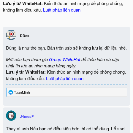
Lưu ý từ WhiteHat:
Kiến thức an ninh mạng để phòng chống,
không làm điều xấu.
Luật pháp liên quan
DDos
Đúng là như thế bạn. Bản trên usb sẽ không lưu lại dữ liệu nhé.
Mời các bạn tham gia
Group WhiteHat
để thảo luận và cập
nhật tin tức an ninh mạng hàng ngày.
Lưu ý từ WhiteHat:
Kiến thức an ninh mạng để phòng chống,
không làm điều xấu.
Luật pháp liên quan
R
TuanMinh
e
a
c
t
i
J4mesF
o
n
Thay vì usb Nếu bạn có điều kiện hơn thì có thể dùng 1 ổ ssd
s