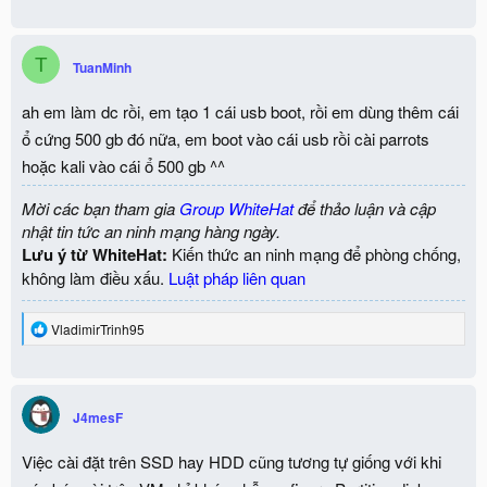
T
TuanMinh
ah em làm dc rồi, em tạo 1 cái usb boot, rồi em dùng thêm cái
ổ cứng 500 gb đó nữa, em boot vào cái usb rồi cài parrots
hoặc kali vào cái ổ 500 gb ^^
Mời các bạn tham gia
Group WhiteHat
để thảo luận và cập
nhật tin tức an ninh mạng hàng ngày.
Lưu ý từ WhiteHat:
Kiến thức an ninh mạng để phòng chống,
không làm điều xấu.
Luật pháp liên quan
R
VladimirTrinh95
e
a
c
t
i
J4mesF
o
n
Việc cài đặt trên SSD hay HDD cũng tương tự giống với khi
s
: