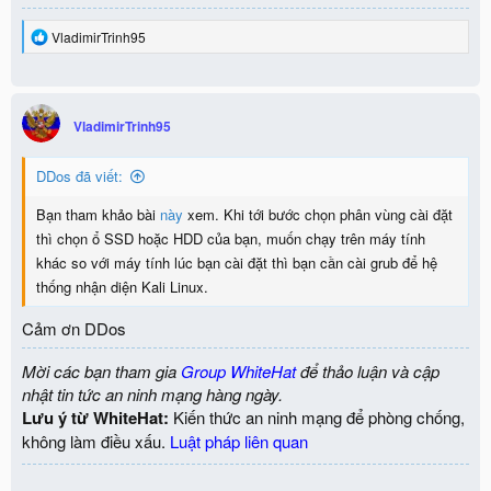
R
VladimirTrinh95
e
a
c
t
i
VladimirTrinh95
o
n
DDos đã viết:
s
:
Bạn tham khảo bài
này
xem. Khi tới bước chọn phân vùng cài đặt
thì chọn ổ SSD hoặc HDD của bạn, muốn chạy trên máy tính
khác so với máy tính lúc bạn cài đặt thì bạn cần cài grub để hệ
thống nhận diện Kali Linux.
Cảm ơn DDos
Mời các bạn tham gia
Group WhiteHat
để thảo luận và cập
nhật tin tức an ninh mạng hàng ngày.
Lưu ý từ WhiteHat:
Kiến thức an ninh mạng để phòng chống,
không làm điều xấu.
Luật pháp liên quan