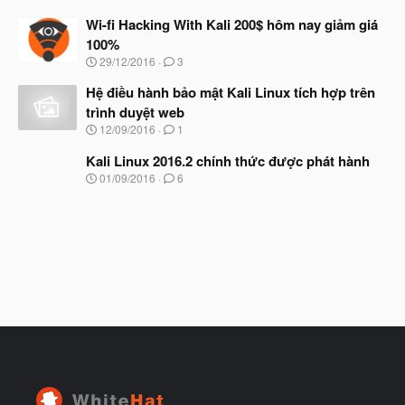
g
đ
à
Wi-fi Hacking With Kali 200$ hôm nay giảm giá
ầ
y
u
100%
b
N
29/12/2016
3
ắ
g
t
à
Hệ điều hành bảo mật Kali Linux tích hợp trên
đ
y
ầ
trình duyệt web
b
u
N
12/09/2016
1
ắ
g
t
à
Kali Linux 2016.2 chính thức được phát hành
đ
y
ầ
N
01/09/2016
6
b
u
g
ắ
à
t
y
đ
b
ầ
ắ
u
t
đ
ầ
u