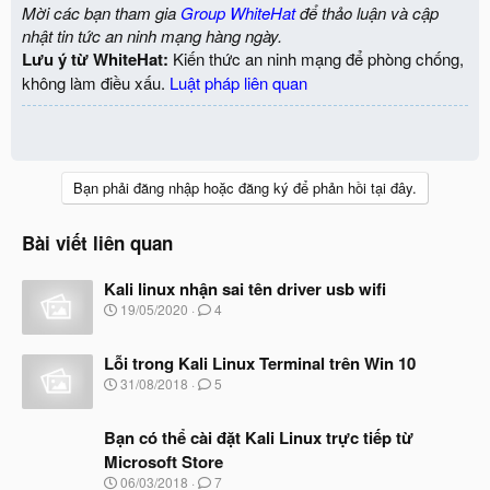
Mời các bạn tham gia
Group WhiteHat
để thảo luận và cập
nhật tin tức an ninh mạng hàng ngày.
Lưu ý từ WhiteHat:
Kiến thức an ninh mạng để phòng chống,
không làm điều xấu.
Luật pháp liên quan
Bạn phải đăng nhập hoặc đăng ký để phản hồi tại đây.
Bài viết liên quan
Kali linux nhận sai tên driver usb wifi
N
19/05/2020
4
g
à
Lỗi trong Kali Linux Terminal trên Win 10
y
b
N
31/08/2018
5
ắ
g
t
à
đ
Bạn có thể cài đặt Kali Linux trực tiếp từ
y
ầ
b
Microsoft Store
u
ắ
N
06/03/2018
7
t