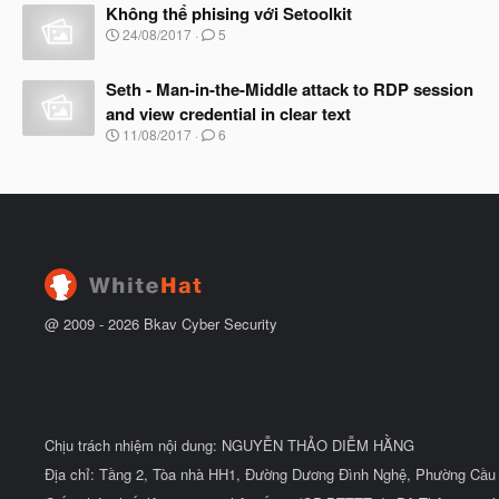
à
Không thể phising với Setoolkit
đ
y
ầ
N
24/08/2017
5
b
u
g
ắ
à
t
Seth - Man-in-the-Middle attack to RDP session
y
đ
b
and view credential in clear text
ầ
ắ
N
u
11/08/2017
6
t
g
đ
à
ầ
y
u
b
ắ
t
đ
ầ
u
@ 2009 -
2026
Bkav Cyber Security
Chịu trách nhiệm nội dung: NGUYỄN THẢO DIỄM HẰNG
Địa chỉ: Tầng 2, Tòa nhà HH1, Đường Dương Đình Nghệ, Phường Cầu 