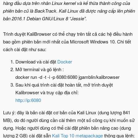
hàng đầu dựa trên nhân Linux kernel và kế thừa thành công của
phiên bản cũ là BackTrack. Kali Linux đã được nâng cấp lên phiên
bản 2016.1 Debian GNU/Linux 8 “Jessie”.
Trình duyệt KaliBrowser có thể chạy trên tất cả các hệ điều hành
bao gồm phiên bản mới nhất của Microsoft Windows 10. Chi tiết
cách cài đặt như sau:
Download và cài đặt
Docker
Mở terminal và gõ lệnh :
docker run -d -t -i -p 6080:6080 jgamblin/kalibrowser
Sau khi quá trình cài đặt hoàn tất, mở trình duyệt
Kalibrowser và truy cập địa chỉ:
http://ip:6080
Lưu ý: đây là bản cài đặt cơ bản của Kali Linux (dung lượng 841
MB), do đó người dùng cần cài thêm một số công cụ khi muốn sử
dụng. Hoặc người dùng có thể cài đặt phiên bản nâng cao (dung
lượng 2 GB) cài đặt sẵn
Kali Top 10 metapackage
thông qua lệnh: