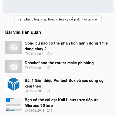
Bạn phải đăng nhập hoặc đăng ký để phản hồi tại đây.
Bài viết liên quan
Công cụ nào có thể phân tích hành động 1 file
đang chạy ?
N
03/07/2020
1
g
à
Dnschef and the router make phishing
y
N
17/06/2019
2
b
g
ắ
à
t
Bài 1 Giới thiệu Pentest Box và các công cụ
y
đ
b
kèm theo
ầ
ắ
N
u
09/07/2018
8
t
g
đ
à
Bạn có thể cài đặt Kali Linux trực tiếp từ
ầ
y
u
Microsoft Store
b
N
06/03/2018
7
ắ
g
t