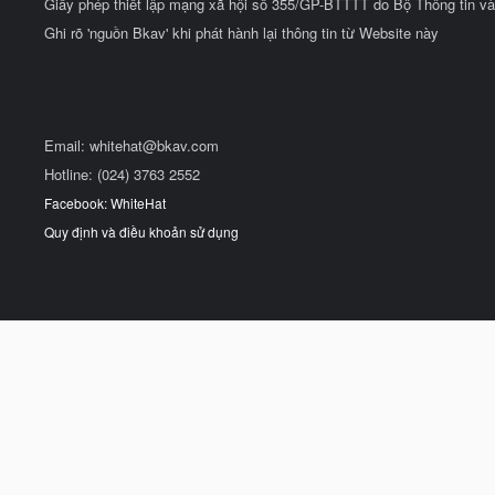
Giấy phép thiết lập mạng xã hội số 355/GP-BTTTT do Bộ Thông tin và
Ghi rõ 'nguồn Bkav' khi phát hành lại thông tin từ Website này
Email:
whitehat@bkav.com
Hotline: (024) 3763 2552
Facebook: WhiteHat
Quy định và điều khoản sử dụng