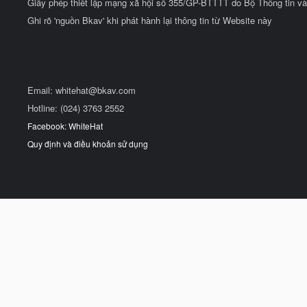
Giấy phép thiết lập mạng xã hội số 355/GP-BTTTT do Bộ Thông tin và
Ghi rõ 'nguồn Bkav' khi phát hành lại thông tin từ Website này
Email:
whitehat@bkav.com
Hotline: (024) 3763 2552
Facebook: WhiteHat
Quy định và điều khoản sử dụng