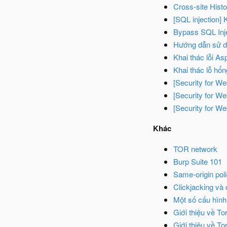
Cross-site Hist
[SQL injection] 
Bypass SQL Inje
Hướng dẫn sử d
Khai thác lỗi As
Khai thác lỗ hổ
[Security for W
[Security for W
[Security for We
Khác
TOR network
Burp Suite 101
Same-origin pol
Clickjacking và
Một số cấu hình 
Giới thiệu về Tor
Giới thiệu về Tor