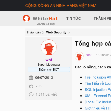
CỘNG ĐỒNG AN NINH MẠNG VIỆT NAM
TIN TỨC
THÀNH VI
Thảo luận
Web Security
Tổng hợp các
whf
13/10/201
whf
Super Moderator
Các lổ hỗng, cách kha
Thành viên BQT
File Inclusion A
06/07/2013
Tìm hiểu về Loc
798
SQL Injection P
1.311 bài viết
XML External En
[Local File Incl
Giới thiệu về H