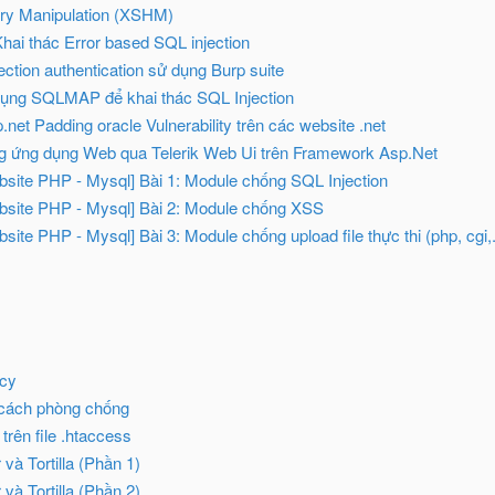
ory Manipulation (XSHM)
Khai thác Error based SQL injection
ction authentication sử dụng Burp suite
ụng SQLMAP để khai thác SQL Injection
p.net Padding oracle Vulnerability trên các website .net
ng ứng dụng Web qua Telerik Web Ui trên Framework Asp.Net
ebsite PHP - Mysql] Bài 1: Module chống SQL Injection
ebsite PHP - Mysql] Bài 2: Module chống XSS
bsite PHP - Mysql] Bài 3: Module chống upload file thực thi (php, cgi,.
icy
 cách phòng chống
trên file .htaccess
 và Tortilla (Phần 1)
 và Tortilla (Phần 2)