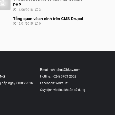
PHP
N
11/06/2018
3
g
à
Tổng quan về an ninh trên CMS Drupal
y
N
16/01/2015
0
b
g
ắ
à
t
y
đ
b
ầ
ắ
u
t
đ
ầ
u
Email:
whitehat@bkav.com
Nội
Hotline: (024) 3763 2552
g cấp ngày 30/06/2016
Facebook: WhiteHat
Quy định và điều khoản sử dụng