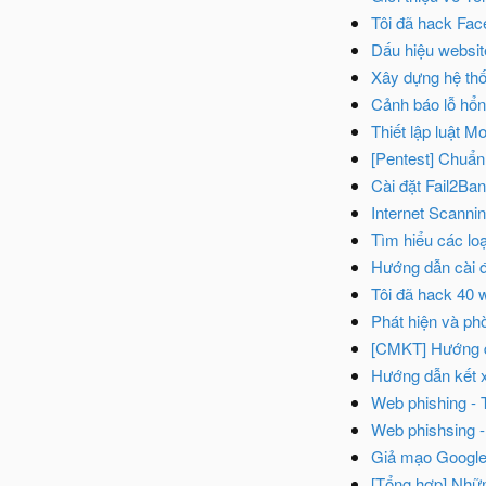
Tôi đã hack Fac
Dấu hiệu websit
Xây dựng hệ thố
Cảnh báo lỗ hổ
Thiết lập luật M
[Pentest] Chuẩ
Cài đặt Fail2Ba
Internet Scanni
Tìm hiểu các loạ
Hướng dẫn cài 
Tôi đã hack 40 
Phát hiện và p
[CMKT] Hướng d
Hướng dẫn kết x
Web phishing - 
Web phishsing -
Giả mạo Google
[Tổng hợp] Nhữn