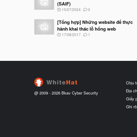
(SAIF)
N
15/07/2024
0
g
à
[Tổng hợp] Những website để thực
y
hành khai thác lỗ hổng web
b
ắ
N
17/08/2017
1
t
g
đ
à
ầ
y
u
b
ắ
t
đ
ầ
u
Chịu 
Địa c
@ 2009 -
2026
Bkav Cyber Security
Giấy 
Ghi rõ