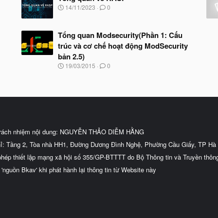
N
14/11/2023
0
g
à
y
Tổng quan Modsecurity(Phần 1: Cấu
b
trúc và cơ chế hoạt động ModSecurity
ắ
t
bản 2.5)
đ
N
19/03/2015
0
ầ
g
u
à
y
b
ắ
t
đ
ầ
trách nhiệm nội dung: NGUYỄN THẢO DIỄM HẰNG
u
hỉ: Tầng 2, Tòa nhà HH1, Đường Dương Đình Nghệ, Phường Cầu Giấy, TP Hà 
phép thiết lập mạng xã hội số 355/GP-BTTTT do Bộ Thông tin và Truyền thôn
 'nguồn Bkav' khi phát hành lại thông tin từ Website này