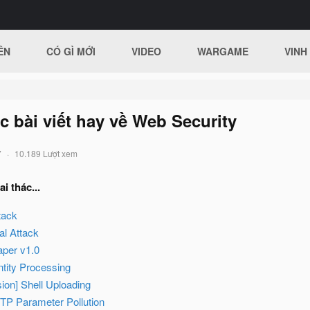
ÊN
CÓ GÌ MỚI
VIDEO
WARGAME
VINH
 bài viết hay về Web Security
7
10.189 Lượt xem
i thác...
ttack
al Attack
aper v1.0
tity Processing
usion] Shell Uploading
TTP Parameter Pollution