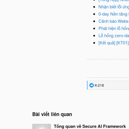
Nhận biết lỗi ứ
0-day Nền tảng 
Cảnh báo Websi
Phát hiện lỗ hổ
Lỗ hổng zero-da
[Kết quả] [KT01
R
K-218
e
a
c
t
i
o
Bài viết liên quan
n
s
Tổng quan về Secure AI Framework
: