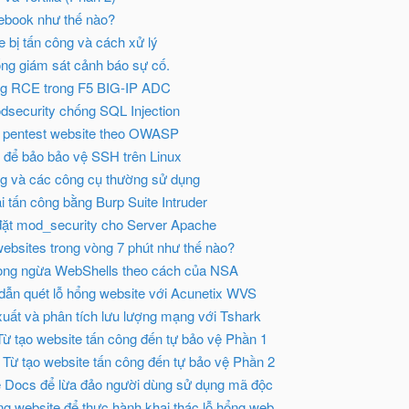
ebook như thế nào?
e bị tấn công và cách xử lý
ng giám sát cảnh báo sự cố.
ng RCE trong F5 BIG-IP ADC
odsecurity chống SQL Injection
n pentest website theo OWASP
n để bảo bảo vệ SSH trên Linux
ng và các công cụ thường sử dụng
i tấn công bằng Burp Suite Intruder
đặt mod_security cho Server Apache
websites trong vòng 7 phút như thế nào?
hòng ngừa WebShells theo cách của NSA
ẫn quét lỗ hổng website với Acunetix WVS
uất và phân tích lưu lượng mạng với Tshark
Từ tạo website tấn công đến tự bảo vệ Phần 1
 Từ tạo website tấn công đến tự bảo vệ Phần 2
 Docs để lừa đảo người dùng sử dụng mã độc
g website để thực hành khai thác lỗ hổng web