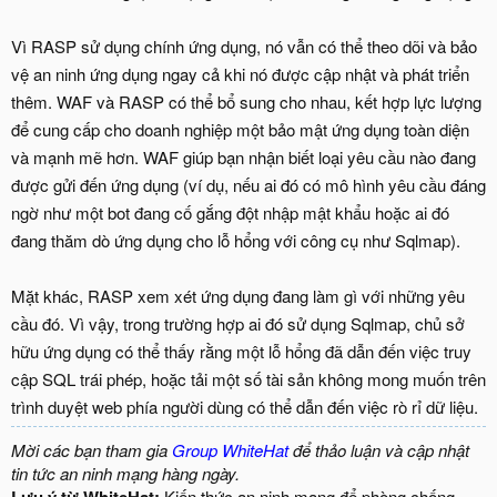
Vì RASP sử dụng chính ứng dụng, nó vẫn có thể theo dõi và bảo
vệ an ninh ứng dụng ngay cả khi nó được cập nhật và phát triển
thêm. WAF và RASP có thể bổ sung cho nhau, kết hợp lực lượng
để cung cấp cho doanh nghiệp một bảo mật ứng dụng toàn diện
và mạnh mẽ hơn. WAF giúp bạn nhận biết loại yêu cầu nào đang
được gửi đến ứng dụng (ví dụ, nếu ai đó có mô hình yêu cầu đáng
ngờ như một bot đang cố gắng đột nhập mật khẩu hoặc ai đó
đang thăm dò ứng dụng cho lỗ hổng với công cụ như Sqlmap).
Mặt khác, RASP xem xét ứng dụng đang làm gì với những yêu
cầu đó. Vì vậy, trong trường hợp ai đó sử dụng Sqlmap, chủ sở
hữu ứng dụng có thể thấy rằng một lỗ hổng đã dẫn đến việc truy
cập SQL trái phép, hoặc tải một số tài sản không mong muốn trên
trình duyệt web phía người dùng có thể dẫn đến việc rò rỉ dữ liệu.
Mời các bạn tham gia
Group WhiteHat
để thảo luận và cập nhật
tin tức an ninh mạng hàng ngày.
Lưu ý từ WhiteHat:
Kiến thức an ninh mạng để phòng chống,