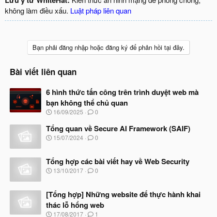
không làm điều xấu.
Luật pháp liên quan
Bạn phải đăng nhập hoặc đăng ký để phản hồi tại đây.
Bài viết liên quan
6 hình thức tấn công trên trình duyệt web mà
bạn không thể chủ quan
N
16/09/2025
0
g
à
Tổng quan về Secure AI Framework (SAIF)
y
N
15/07/2024
0
b
g
ắ
à
t
Tổng hợp các bài viết hay về Web Security
y
đ
b
N
13/10/2017
0
ầ
ắ
g
u
t
à
đ
[Tổng hợp] Những website để thực hành khai
y
ầ
b
thác lỗ hổng web
u
ắ
N
17/08/2017
1
t