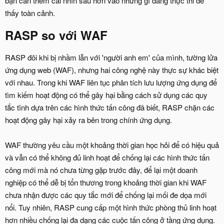
bạn cần thêm cái nhìn sâu hơn vào những gì đang thực thi để
thấy toàn cảnh.
RASP so với WAF
RASP đôi khi bị nhầm lẫn với 'người anh em' của mình, tường lửa
ứng dụng web (WAF), nhưng hai công nghệ này thực sự khác biệt
với nhau. Trong khi WAF liên tục phân tích lưu lượng ứng dụng để
tìm kiếm hoạt động có thể gây hại bằng cách sử dụng các quy
tắc tĩnh dựa trên các hình thức tấn công đã biết, RASP chặn các
hoạt động gây hại xảy ra bên trong chính ứng dụng.
WAF thường yêu cầu một khoảng thời gian học hỏi để có hiệu quả
và vẫn có thể không đủ linh hoạt để chống lại các hình thức tấn
công mới mà nó chưa từng gặp trước đây, để lại một doanh
nghiệp có thể dễ bị tổn thương trong khoảng thời gian khi WAF
chưa nhận được các quy tắc mới để chống lại mối đe dọa mới
nổi. Tuy nhiên, RASP cung cấp một hình thức phòng thủ linh hoạt
hơn nhiều chống lại đa dạng các cuộc tấn công ở tầng ứng dụng.