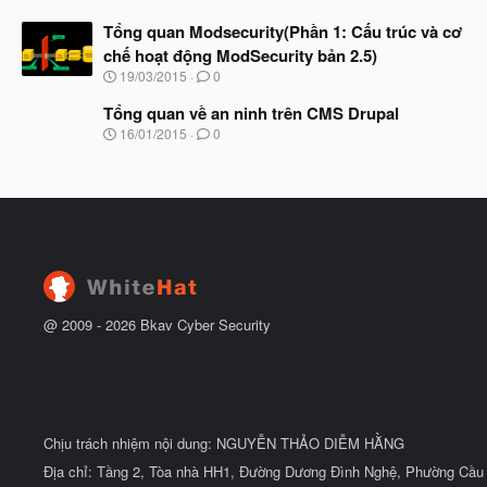
g
đ
à
Tổng quan Modsecurity(Phần 1: Cấu trúc và cơ
ầ
y
u
chế hoạt động ModSecurity bản 2.5)
b
N
19/03/2015
0
ắ
g
t
à
Tổng quan về an ninh trên CMS Drupal
đ
y
ầ
N
16/01/2015
0
b
u
g
ắ
à
t
y
đ
b
ầ
ắ
u
t
đ
ầ
u
@ 2009 -
2026
Bkav Cyber Security
Chịu trách nhiệm nội dung: NGUYỄN THẢO DIỄM HẰNG
Địa chỉ: Tầng 2, Tòa nhà HH1, Đường Dương Đình Nghệ, Phường Cầu 