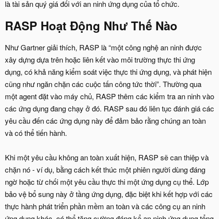
là tài sản quý giá đối với an ninh ứng dụng của tổ chức.
RASP Hoạt Động Như Thế Nào
Như Gartner giải thích, RASP là “một công nghệ an ninh được
xây dựng dựa trên hoặc liên kết vào môi trường thực thi ứng
dụng, có khả năng kiểm soát việc thực thi ứng dụng, và phát hiện
cũng như ngăn chặn các cuộc tấn công tức thời”. Thường qua
một agent đặt vào máy chủ, RASP thêm các kiểm tra an ninh vào
các ứng dụng đang chạy ở đó. RASP sau đó liên tục đánh giá các
yêu cầu đến các ứng dụng này để đảm bảo rằng chúng an toàn
và có thể tiến hành.
Khi một yêu cầu không an toàn xuất hiện, RASP sẽ can thiệp và
chặn nó - ví dụ, bằng cách kết thúc một phiên người dùng đáng
ngờ hoặc từ chối một yêu cầu thực thi một ứng dụng cụ thể. Lớp
bảo vệ bổ sung này ở tầng ứng dụng, đặc biệt khi kết hợp với các
thực hành phát triển phần mềm an toàn và các công cụ an ninh
ứng dụng khác, có thể tăng cường đáng kể an ninh ứng dụng tổng