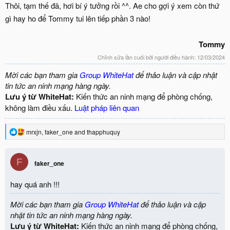
Thôi, tạm thế đã, hơi bí ý tưởng rồi ^^. Ae cho gợi ý xem còn thứ
gì hay ho để Tommy tui lên tiếp phần 3 nào!
Tommy
Chỉnh sửa lần cuối bởi người điều hành:
12/03/2024
Mời các bạn tham gia
Group WhiteHat
để thảo luận và cập nhật
tin tức an ninh mạng hàng ngày.
Lưu ý từ WhiteHat:
Kiến thức an ninh mạng để phòng chống,
không làm điều xấu.
Luật pháp liên quan
R
mrxjn
,
faker_one
and
thapphuquy
e
a
c
F
faker_one
t
i
o
hay quá anh !!!
n
s
Mời các bạn tham gia
Group WhiteHat
để thảo luận và cập
:
nhật tin tức an ninh mạng hàng ngày.
Lưu ý từ WhiteHat:
Kiến thức an ninh mạng để phòng chống,