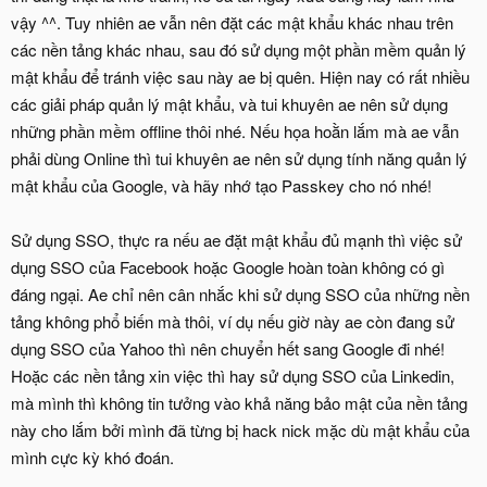
vậy ^^. Tuy nhiên ae vẫn nên đặt các mật khẩu khác nhau trên
các nền tảng khác nhau, sau đó sử dụng một phần mềm quản lý
mật khẩu để tránh việc sau này ae bị quên. Hiện nay có rất nhiều
các giải pháp quản lý mật khẩu, và tui khuyên ae nên sử dụng
những phần mềm offline thôi nhé. Nếu họa hoằn lắm mà ae vẫn
phải dùng Online thì tui khuyên ae nên sử dụng tính năng quản lý
mật khẩu của Google, và hãy nhớ tạo Passkey cho nó nhé!
Sử dụng SSO, thực ra nếu ae đặt mật khẩu đủ mạnh thì việc sử
dụng SSO của Facebook hoặc Google hoàn toàn không có gì
đáng ngại. Ae chỉ nên cân nhắc khi sử dụng SSO của những nền
tảng không phổ biến mà thôi, ví dụ nếu giờ này ae còn đang sử
dụng SSO của Yahoo thì nên chuyển hết sang Google đi nhé!
Hoặc các nền tảng xin việc thì hay sử dụng SSO của Linkedin,
mà mình thì không tin tưởng vào khả năng bảo mật của nền tảng
này cho lắm bởi mình đã từng bị hack nick mặc dù mật khẩu của
mình cực kỳ khó đoán.