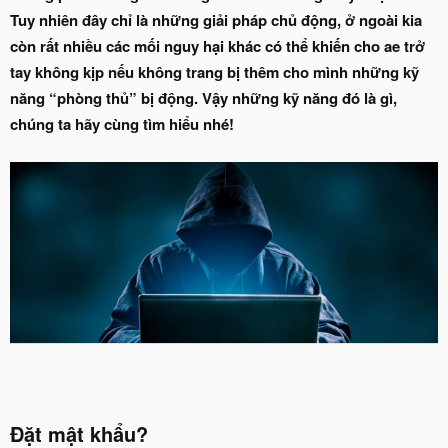
Tuy nhiên đây chỉ là những giải pháp chủ động, ở ngoài kia
còn rất nhiều các mối nguy hại khác có thể khiến cho ae trở
tay không kịp nếu không trang bị thêm cho mình những kỹ
năng “phòng thủ” bị động. Vậy những kỹ năng đó là gì,
chúng ta hãy cùng tìm hiểu nhé!
Đặt mật khẩu?​