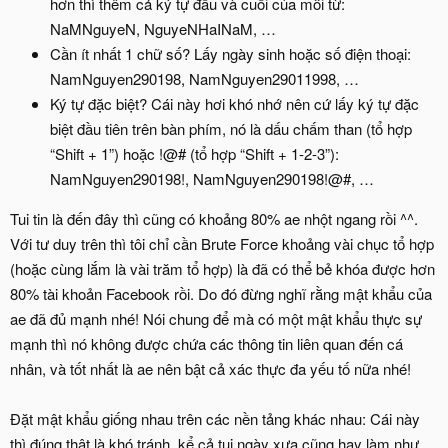
hơn thì thêm cả ký tự đầu và cuối của mỗi từ:
NaMNguyeN, NguyeNHaINaM, …
Cần ít nhất 1 chữ số? Lấy ngày sinh hoặc số điện thoại:
NamNguyen290198, NamNguyen29011998, …
Ký tự đặc biệt? Cái này hơi khó nhớ nên cứ lấy ký tự đặc
biệt đầu tiên trên bàn phím, nó là dấu chấm than (tổ hợp
“Shift + 1”) hoặc !@# (tổ hợp “Shift + 1-2-3”):
NamNguyen290198!, NamNguyen290198!@#, …
Tui tin là đến đây thì cũng có khoảng 80% ae nhột ngang rồi ^^.
Với tư duy trên thì tôi chỉ cần Brute Force khoảng vài chục tổ hợp
(hoặc cùng lắm là vài trăm tổ hợp) là đã có thể bẻ khóa được hơn
80% tài khoản Facebook rồi. Do đó đừng nghĩ rằng mật khẩu của
ae đã đủ mạnh nhé! Nói chung để mà có một mật khẩu thực sự
mạnh thì nó không được chứa các thông tin liên quan đến cá
nhân, và tốt nhất là ae nên bật cả xác thực đa yếu tố nữa nhé!
Đặt mật khẩu giống nhau trên các nền tảng khác nhau: Cái này
thì đúng thật là khó tránh, kể cả tui ngày xưa cũng hay làm như