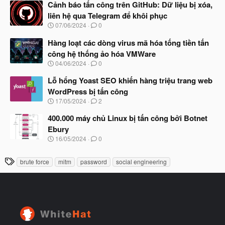
à
Cảnh báo tấn công trên GitHub: Dữ liệu bị xóa,
đ
y
ầ
liên hệ qua Telegram để khôi phục
b
u
N
07/06/2024
0
ắ
g
t
à
Hàng loạt các dòng virus mã hóa tống tiền tấn
đ
y
ầ
công hệ thống ảo hóa VMWare
b
u
N
04/06/2024
0
ắ
g
t
à
Lỗ hổng Yoast SEO khiến hàng triệu trang web
đ
y
ầ
WordPress bị tấn công
b
u
N
17/05/2024
2
ắ
g
t
à
400.000 máy chủ Linux bị tấn công bởi Botnet
đ
y
ầ
Ebury
b
u
N
16/05/2024
0
ắ
g
t
à
đ
T
brute force
mitm
password
social engineering
y
ầ
h
b
u
ắ
ẻ
t
đ
ầ
u