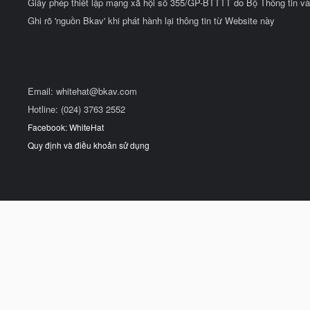
Giấy phép thiết lập mạng xã hội số 355/GP-BTTTT do Bộ Thông tin và
Ghi rõ 'nguồn Bkav' khi phát hành lại thông tin từ Website này
Email:
whitehat@bkav.com
Hotline: (024) 3763 2552
Facebook: WhiteHat
Quy định và điều khoản sử dụng