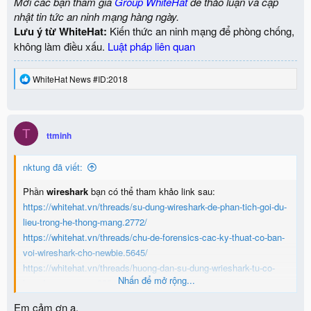
Mời các bạn tham gia
Group WhiteHat
để thảo luận và cập
nhật tin tức an ninh mạng hàng ngày.
Lưu ý từ WhiteHat:
Kiến thức an ninh mạng để phòng chống,
không làm điều xấu.
Luật pháp liên quan
R
WhiteHat News #ID:2018
e
a
c
t
T
i
ttminh
o
n
nktung đã viết:
s
:
Phần
wireshark
bạn có thể tham khảo link sau:
https://whitehat.vn/threads/su-dung-wireshark-de-phan-tich-goi-du-
lieu-trong-he-thong-mang.2772/
https://whitehat.vn/threads/chu-de-forensics-cac-ky-thuat-co-ban-
voi-wireshark-cho-newbie.5645/
https://whitehat.vn/threads/huong-dan-su-dung-wrieshark-tu-co-
Nhấn để mở rộng...
ban-den-nang-cao.3354/
Em cảm ơn a.