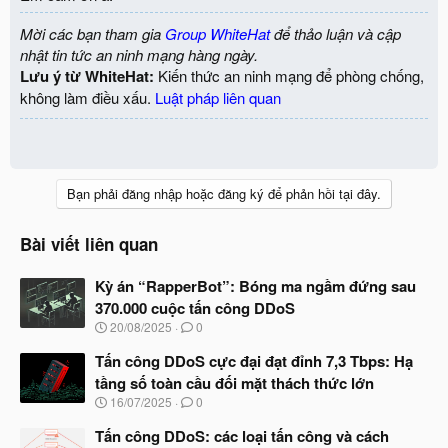
Mời các bạn tham gia
Group WhiteHat
để thảo luận và cập
nhật tin tức an ninh mạng hàng ngày.
Lưu ý từ WhiteHat:
Kiến thức an ninh mạng để phòng chống,
không làm điều xấu.
Luật pháp liên quan
Bạn phải đăng nhập hoặc đăng ký để phản hồi tại đây.
Bài viết liên quan
Kỳ án “RapperBot”: Bóng ma ngầm đứng sau
370.000 cuộc tấn công DDoS
N
20/08/2025
0
g
à
Tấn công DDoS cực đại đạt đỉnh 7,3 Tbps: Hạ
y
tầng số toàn cầu đối mặt thách thức lớn
b
N
16/07/2025
0
ắ
g
t
à
Tấn công DDoS: các loại tấn công và cách
đ