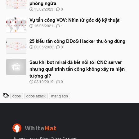
y
ầ
phòng ngừa
b
u
N
15/02/2023
0
ắ
g
t
à
Vụ tấn công VOV: Nhìn từ góc độ kỹ thuật
đ
y
ầ
N
16/06/2021
1
b
u
g
ắ
à
t
25 kiểu tấn công DDoS Hacker thường dùng
y
đ
b
N
20/05/2020
3
ầ
ắ
g
u
t
à
đ
Sau khi bot mirai đã kết nối tới CNC server
y
ầ
b
nhưng quá trình tấn công không xảy ra hiện
u
ắ
tượng gì?
t
đ
N
03/10/2019
0
ầ
g
u
à
T
ddos
ddos attack
mạng sdn
y
h
b
ắ
ẻ
t
đ
ầ
u
@ 2009 -
2026
Bkav Cyber Security