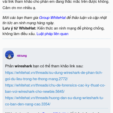
vài link tham khảo cho phần em đang thắc mắc trên được không.
Cảm ơn mn nhiều ạ.
Mời các bạn tham gia
Group WhiteHat
để thảo luận và cập nhật
tin tức an ninh mạng hàng ngày.
Lưu ý từ WhiteHat:
Kiến thức an ninh mạng để phòng chống,
không làm điều xấu.
Luật pháp liên quan
nktung
Phần
wireshark
bạn có thể tham khảo link sau:
https://whitehat.vn/threads/su-dung-wireshark-de-phan-tich-
goi-du-lieu-trong-he-thong-mang.2772/
https://whitehat.vn/threads/chu-de-forensics-cac-ky-thuat-co-
ban-voi-wireshark-cho-newbie.5645/
https://whitehat.vn/threads/huong-dan-su-dung-wrieshark-tu-
co-ban-den-nang-cao.3354/