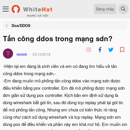
Đăng nhập
Dos/DDOS
Tấn công ddos trong mạng sdn?
T
ttminh
25/12/2018
-Hiện tại em đang là sinh viên và em có đang tìm hiểu về tấn
công ddos trong mạng sdn.-
-Em đang muốn mô phỏng tấn công ddos vào mạng sdn được
điều khiển bằng pox controller. Em đã mô phỏng được mạng sdn
đơn giản sử dụng pox controller. Kịch bản em định sử dụng là
dùng wireshark bắt gói tin, sau đó dùng tcp replay phát lại gói tin
để mô phỏng tấn công. Nhưng em chưa có kiến thức rõ ràng
cũng như cách sử dụng wireshark và tcp replay. Mạng sdn em
dùng pox để điều khiển và phần này em khá mơ hồ. Em muốn xin