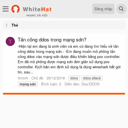
Đăng nhập
Thẻ
Tấn công ddos trong mạng sdn?
T
-Hiện tại em đang là sinh viên và em có đang tìm hiểu về tấn
công ddos trong mạng sdn.- -Em đang muốn mô phỏng tấn
công ddos vào mạng sdn được điều khiển bằng pox controller.
Em đã mô phỏng được mạng sdn đơn giản sử dụng pox
controller. Kịch bản em định sử dụng là dùng wireshark bắt gói
tin, sau...
ttminh
Chủ đề
25/12/2018
ddos
ddos attack
Bình luận: 2
Diễn đàn:
Dos/DDOS
mạng
sdn