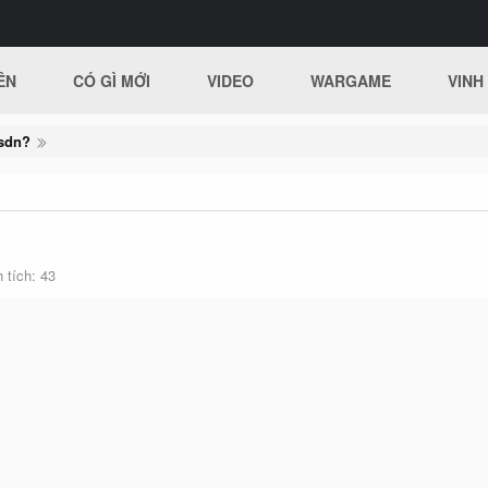
ÊN
CÓ GÌ MỚI
VIDEO
WARGAME
VINH
sdn?
 tích
43