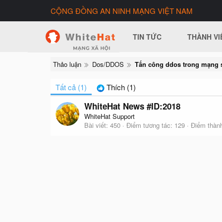
CỘNG ĐỒNG AN NINH MẠNG VIỆT NAM
TIN TỨC
THÀNH VI
Thảo luận
Dos/DDOS
Tấn công ddos trong mạng 
Tất cả
(1)
Thích
(1)
WhiteHat News #ID:2018
WhiteHat Support
Bài viết
450
Điểm tương tác
129
Điểm thành