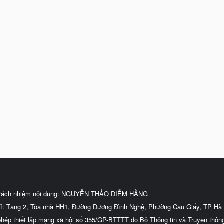
trách nhiệm nội dung: NGUYỄN THẢO DIỄM HẰNG
hỉ: Tầng 2, Tòa nhà HH1, Đường Dương Đình Nghệ, Phường Cầu Giấy, TP Hà 
phép thiết lập mạng xã hội số 355/GP-BTTTT do Bộ Thông tin và Truyền thôn