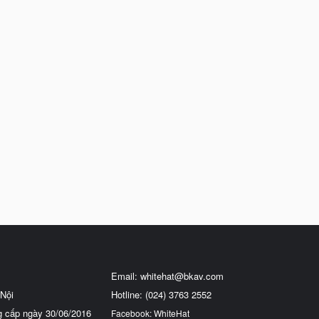
Email:
whitehat@bkav.com
Nội
Hotline: (024) 3763 2552
g cấp ngày 30/06/2016
Facebook: WhiteHat