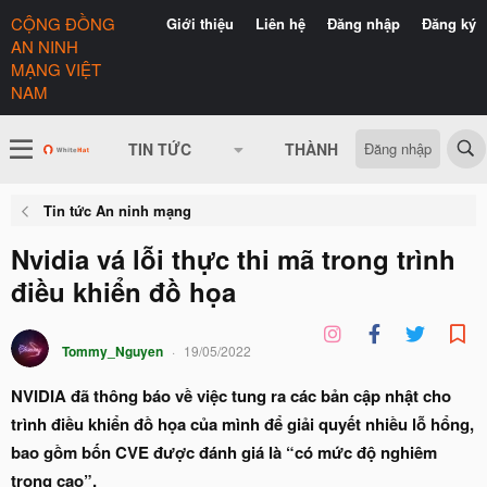
CỘNG ĐỒNG
Giới thiệu
Liên hệ
Đăng nhập
Đăng ký
AN NINH
MẠNG VIỆT
NAM
Đăng nhập
TIN TỨC
THÀNH VIÊN
CÓ GÌ 
Tin tức An ninh mạng
Nvidia vá lỗi thực thi mã trong trình
điều khiển đồ họa
Tommy_Nguyen
19/05/2022
NVIDIA đã thông báo về việc tung ra các bản cập nhật cho
trình điều khiển đồ họa của mình để giải quyết nhiều lỗ hổng,
bao gồm bốn CVE được đánh giá là “có mức độ nghiêm
trọng cao”.