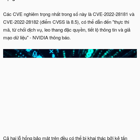
Các CVE nghiêm trọng nhất trong số này là CVE‑2022‑28181 và
CVE‑2022‑28182 (điểm CVSS là 8.5), có thể dẫn đến "thực thi
mã, từ chối dịch vụ, leo thang đặc quyền, tiết lộ thông tin và giả
mạo dữ liệu" - NVIDIA thông báo.
Cả hai lỗ hổng bảo mật trên đều có thể bị khai thác bởi kẻ tấn