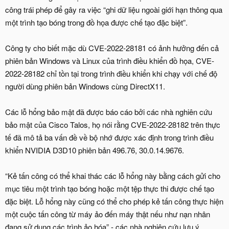
công trái phép để gây ra việc “ghi dữ liệu ngoài giới hạn thông qua
một trình tạo bóng trong đồ họa được chế tạo đặc biệt”.
Công ty cho biết mặc dù CVE-2022‑28181 có ảnh hưởng đến cả
phiên bản Windows và Linux của trình điều khiển đồ họa, CVE-
2022‑28182 chỉ tồn tại trong trình điều khiển khi chạy với chế độ
người dùng phiên bản Windows cùng DirectX11.
Các lỗ hổng bảo mật đã được báo cáo bởi các nhà nghiên cứu
bảo mật của Cisco Talos, họ nói rằng CVE-2022‑28182 trên thực
tế đã mô tả ba vấn đề về bộ nhớ được xác định trong trình điều
khiển NVIDIA D3D10 phiên bản 496.76, 30.0.14.9676.
“Kẻ tấn công có thể khai thác các lỗ hổng này bằng cách gửi cho
mục tiêu một trình tạo bóng hoặc một tệp thực thi được chế tạo
đặc biệt. Lỗ hổng này cũng có thể cho phép kẻ tấn công thực hiện
một cuộc tấn công từ máy ảo đến máy thật nếu như nạn nhân
đang sử dụng các trình ảo hóa” - các nhà nghiên cứu lưu ý.