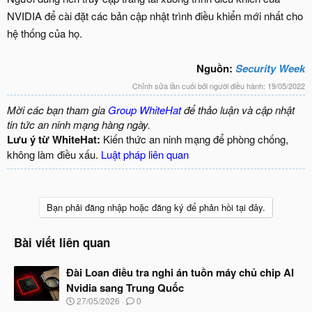
NVIDIA để cài đặt các bản cập nhật trình điều khiển mới nhất cho
hệ thống của họ.
Nguồn:
Security Week
Chỉnh sửa lần cuối bởi người điều hành:
19/05/2022
Mời các bạn tham gia
Group WhiteHat
để thảo luận và cập nhật
tin tức an ninh mạng hàng ngày.
Lưu ý từ WhiteHat:
Kiến thức an ninh mạng để phòng chống,
không làm điều xấu.
Luật pháp liên quan
Bạn phải đăng nhập hoặc đăng ký để phản hồi tại đây.
Bài viết liên quan
Đài Loan điều tra nghi án tuồn máy chủ chip AI
Nvidia sang Trung Quốc
N
27/05/2026
0
g