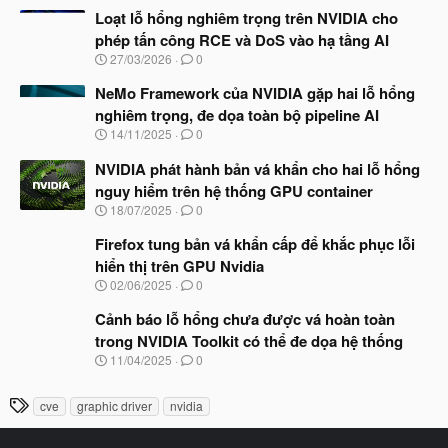
à
Loạt lỗ hổng nghiêm trọng trên NVIDIA cho
y
phép tấn công RCE và DoS vào hạ tầng AI
b
N
27/03/2026
0
ắ
g
t
à
NeMo Framework của NVIDIA gặp hai lỗ hổng
đ
y
ầ
nghiêm trọng, đe dọa toàn bộ pipeline AI
b
u
N
14/11/2025
0
ắ
g
t
à
NVIDIA phát hành bản vá khẩn cho hai lỗ hổng
đ
y
ầ
nguy hiểm trên hệ thống GPU container
b
u
N
18/07/2025
0
ắ
g
t
à
Firefox tung bản vá khẩn cấp để khắc phục lỗi
đ
y
ầ
hiển thị trên GPU Nvidia
b
u
N
02/06/2025
0
ắ
g
t
à
Cảnh báo lỗ hổng chưa được vá hoàn toàn
đ
y
ầ
trong NVIDIA Toolkit có thể đe dọa hệ thống
b
u
N
11/04/2025
0
ắ
g
t
à
đ
T
cve
graphic driver
nvidia
y
ầ
h
b
u
ắ
ẻ