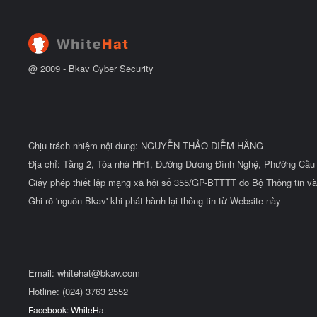
t
đ
ầ
u
@ 2009 -
Bkav Cyber Security
Chịu trách nhiệm nội dung: NGUYỄN THẢO DIỄM HẰNG
Địa chỉ: Tầng 2, Tòa nhà HH1, Đường Dương Đình Nghệ, Phường Cầu 
Giấy phép thiết lập mạng xã hội số 355/GP-BTTTT do Bộ Thông tin và
Ghi rõ 'nguồn Bkav' khi phát hành lại thông tin từ Website này
Email:
whitehat@bkav.com
Hotline: (024) 3763 2552
Facebook: WhiteHat