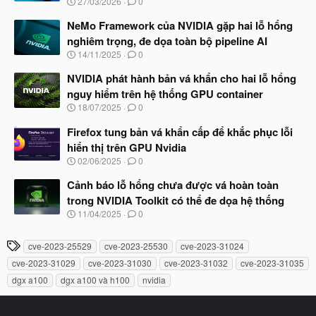
N
27/03/2026
0
ắ
g
t
à
NeMo Framework của NVIDIA gặp hai lỗ hổng
đ
y
ầ
nghiêm trọng, đe dọa toàn bộ pipeline AI
b
u
N
14/11/2025
0
ắ
g
t
à
NVIDIA phát hành bản vá khẩn cho hai lỗ hổng
đ
y
ầ
nguy hiểm trên hệ thống GPU container
b
u
N
18/07/2025
0
ắ
g
t
à
Firefox tung bản vá khẩn cấp để khắc phục lỗi
đ
y
ầ
hiển thị trên GPU Nvidia
b
u
N
02/06/2025
0
ắ
g
t
à
Cảnh báo lỗ hổng chưa được vá hoàn toàn
đ
y
ầ
trong NVIDIA Toolkit có thể đe dọa hệ thống
b
u
N
11/04/2025
0
ắ
g
t
à
đ
T
cve-2023-25529
cve-2023-25530
cve-2023-31024
y
ầ
h
b
u
cve-2023-31029
cve-2023-31030
cve-2023-31032
cve-2023-31035
ắ
ẻ
dgx a100
dgx a100 và h100
nvidia
t
đ
ầ
u