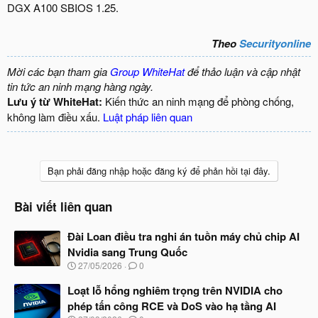
DGX A100 SBIOS 1.25.
Theo
Securityonline
Mời các bạn tham gia
Group WhiteHat
để thảo luận và cập nhật
tin tức an ninh mạng hàng ngày.
Lưu ý từ WhiteHat:
Kiến thức an ninh mạng để phòng chống,
không làm điều xấu.
Luật pháp liên quan
Bạn phải đăng nhập hoặc đăng ký để phản hồi tại đây.
Bài viết liên quan
Đài Loan điều tra nghi án tuồn máy chủ chip AI
Nvidia sang Trung Quốc
N
27/05/2026
0
g
à
Loạt lỗ hổng nghiêm trọng trên NVIDIA cho
y
phép tấn công RCE và DoS vào hạ tầng AI
b