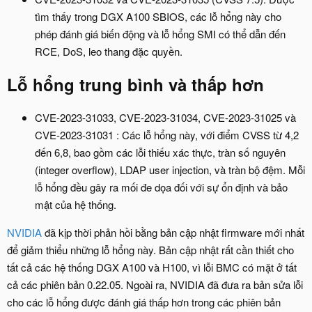
tìm thấy trong DGX A100 SBIOS, các lỗ hổng này cho
phép đánh giá biến động và lỗ hổng SMI có thể dẫn đến
RCE, DoS, leo thang đặc quyền.
Lỗ hổng trung bình và thấp hơn​
CVE-2023-31033, CVE-2023-31034, CVE-2023-31025 và
CVE-2023-31031 : Các lỗ hổng này, với điểm CVSS từ 4,2
đến 6,8, bao gồm các lỗi thiếu xác thực, tràn số nguyên
(integer overflow), LDAP user injection, và tràn bộ đệm. Mỗi
lỗ hổng đều gây ra mối đe dọa đối với sự ổn định và bảo
mật của hệ thống.
NVIDIA
đã kịp thời phản hồi bằng bản cập nhật firmware mới nhất
để giảm thiểu những lỗ hổng này. Bản cập nhật rất cần thiết cho
tất cả các hệ thống DGX A100 và H100, vì lỗi BMC có mặt ở tất
cả các phiên bản 0.22.05. Ngoài ra, NVIDIA đã đưa ra bản sửa lỗi
cho các lỗ hổng được đánh giá thấp hơn trong các phiên bản