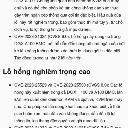
DGX A100. Chúng liên quan đến daemon KVM của máy
chủ và có thể cho phép kẻ tấn công không cần xác thực
gây tràn ngăn xếp thông qua gói tin đặc biệt. Hậu quả của
lỗi này rất nghiêm trọng, bao gồm thực thi mã tùy ý, từ chối
dịch vụ, lộ lọt thông tin và giả mạo dữ liệu.
CVE-2023-31024 (CVSS 9.0): Lỗ hổng này cũng có trong
DGX A100 BMC, có thể dẫn đến hỏng bộ nhớ ngăn xếp bởi
kẻ tấn công không được xác thực lợi dụng gói tin đặc biệt.
Tác động tương tự như 2 lỗi nêu trên.
Lỗ hổng nghiêm trọng cao​
CVE-2023-25529 và CVE-2023-25530 (CVSS 8.0): Các lỗ
hổng này xuất hiện trong cả DGX H100 và A100 BMC, lần
lượt liên quan đến daemon KVM và dịch vụ KVM trên máy
chủ. Cho phép kẻ tấn công khai thác sự khác biệt về thời
gian hoặc xác thực đầu vào không đúng, dẫn đến lộ lọt
thông tin, leo thang đặc quyền và giả mạo dữ liệu.
CVE-2023-31032 và CVE-2023-31035 (CVSS 7.5): Được