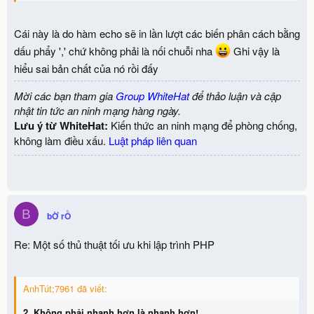
Cái này là do hàm echo sẽ in lần lượt các biến phân cách bằng
dấu phẩy ',' chứ không phải là nối chuỗi nha
Ghi vậy là
hiểu sai bản chất của nó rồi đấy
Mời các bạn tham gia
Group WhiteHat
để thảo luận và cập
nhật tin tức an ninh mạng hàng ngày.
Lưu ý từ WhiteHat:
Kiến thức an ninh mạng để phòng chống,
không làm điều xấu.
Luật pháp liên quan
B
bỜ rỒ
Re: Một số thủ thuật tối ưu khi lập trình PHP
AnhTút;7961 đã viết:
2.
Không phải nhanh hơn là nhanh hơn!