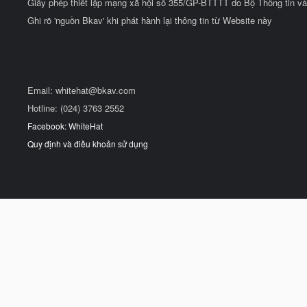
Giấy phép thiết lập mạng xã hội số 355/GP-BTTTT do Bộ Thông tin và
Ghi rõ 'nguồn Bkav' khi phát hành lại thông tin từ Website này
Email:
whitehat@bkav.com
Hotline: (024) 3763 2552
Facebook: WhiteHat
Quy định và điều khoản sử dụng