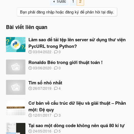
Trước
1
2
Bạn phải đăng nhập hoặc đăng ký để phản hồi tại đây.
Bài viết liên quan
Làm sao để tải tệp lên server sử dụng thư viện
PycURL trong Python?
N
03/04/2022
0
g
à
Ronaldo Béo trong giới thuật toán !
y
N
03/06/2020
0
b
g
ắ
à
t
Tìm số nhỏ nhất
y
đ
b
N
26/07/2019
4
ầ
ắ
g
u
t
à
đ
Cơ bản về cấu trúc dữ liệu và giải thuật – Phần
y
ầ
b
một: Đệ quy
u
ắ
N
12/01/2017
3
t
g
đ
à
Tại sao một dòng code không nên quá 80 kí tự
ầ
y
N
u
24/05/2016
5
b