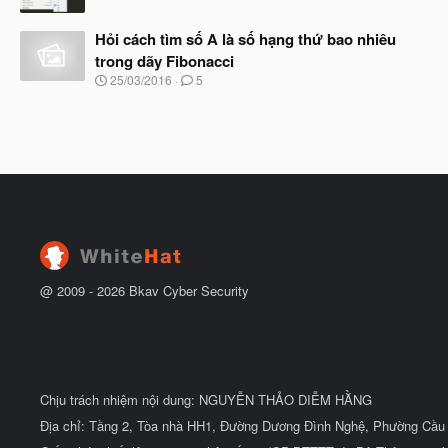
g
ắ
à
t
Hỏi cách tìm số A là số hạng thứ bao nhiêu
y
đ
b
trong dãy Fibonacci
ầ
ắ
N
u
25/03/2016
5
t
g
đ
à
ầ
y
u
b
ắ
t
đ
ầ
u
@ 2009 -
2026
Bkav Cyber Security
Chịu trách nhiệm nội dung: NGUYỄN THẢO DIỄM HẰNG
Địa chỉ: Tầng 2, Tòa nhà HH1, Đường Dương Đình Nghệ, Phường Cầu 