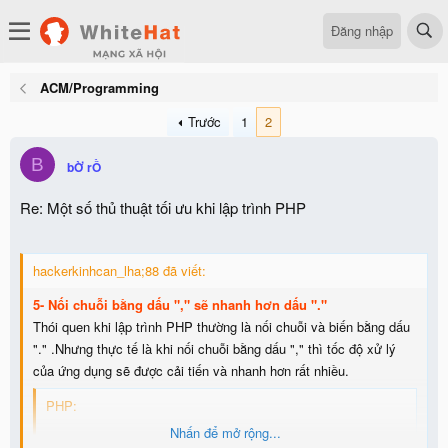
Đăng nhập
ACM/Programming
Trước
1
2
B
bỜ rỒ
Re: Một số thủ thuật tối ưu khi lập trình PHP
hackerkinhcan_lha;88 đã viết:
5- Nối chuỗi bằng dấu "," sẽ nhanh hơn dấu "."
Thói quen khi lập trình PHP thường là nối chuỗi và biến bằng dấu
"." .Nhưng thực tế là khi nối chuỗi bằng dấu "," thì tốc độ xử lý
của ứng dụng sẽ được cải tiến và nhanh hơn rất nhiều.
PHP:
Nhấn để mở rộng...