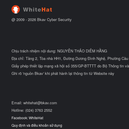
đ
ầ
u
@ 2009 -
2026
Bkav Cyber Security
Chịu trách nhiệm nội dung: NGUYỄN THẢO DIỄM HẰNG
Địa chỉ: Tầng 2, Tòa nhà HH1, Đường Dương Đình Nghệ, Phường Cầu 
Giấy phép thiết lập mạng xã hội số 355/GP-BTTTT do Bộ Thông tin và
Ghi rõ 'nguồn Bkav' khi phát hành lại thông tin từ Website này
Email:
whitehat@bkav.com
Hotline: (024) 3763 2552
Facebook: WhiteHat
Quy định và điều khoản sử dụng