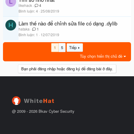
L
likehack
4
Bình luận
4
25/08/2019
Làm thế nào để chỉnh sửa file có dạng .dylib
H
hataka
1
Bình luận
1
12/07/2019
1
5
Tiếp
Tùy chọn hiển thị chủ đề
Bạn phải đăng nhập hoặc đăng ký để đăng bài ở đây.
@ 2009 -
2026
Bkav Cyber Security