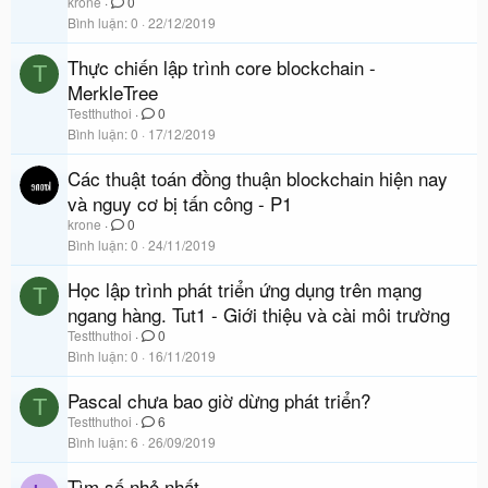
krone
0
Bình luận
0
22/12/2019
Thực chiến lập trình core blockchain -
T
MerkleTree
Testthuthoi
0
Bình luận
0
17/12/2019
Các thuật toán đồng thuận blockchain hiện nay
và nguy cơ bị tấn công - P1
krone
0
Bình luận
0
24/11/2019
Học lập trình phát triển ứng dụng trên mạng
T
ngang hàng. Tut1 - Giới thiệu và cài môi trường
Testthuthoi
0
Bình luận
0
16/11/2019
Pascal chưa bao giờ dừng phát triển?
T
Testthuthoi
6
Bình luận
6
26/09/2019
Tìm số nhỏ nhất