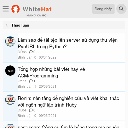
Đăng nhập
Thảo luận
Làm sao để tải tệp lên server sử dụng thư viện
PycURL trong Python?
DDos
0
Bình luận
0
03/04/2022
Tổng hợp những bài viết hay về
ACM/Programming
krone
1
Bình luận
1
20/09/2021
Ronin: nền tảng để nghiên cứu và viết khai thác
với ngôn ngữ lập trình Ruby
DDos
0
Bình luận
0
09/03/2021
sast-scan: Công cụ tìm lỗ hổng trong mã nguồn