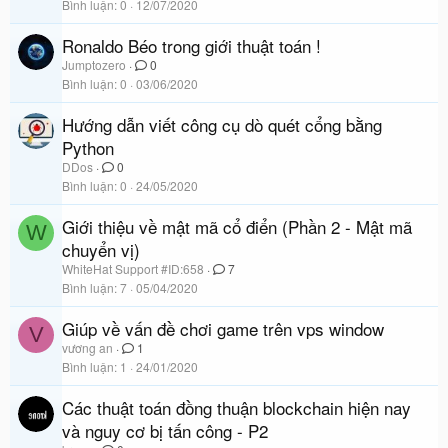
Bình luận
0
12/07/2020
Ronaldo Béo trong giới thuật toán !
Jumptozero
0
Bình luận
0
03/06/2020
Hướng dẫn viết công cụ dò quét cổng bằng
Python
DDos
0
Bình luận
0
24/05/2020
Giới thiệu về mật mã cổ điển (Phần 2 - Mật mã
W
chuyển vị)
WhiteHat Support #ID:658
7
Bình luận
7
05/04/2020
Giúp về vấn đề chơi game trên vps window
V
vương an
1
Bình luận
1
24/01/2020
Các thuật toán đồng thuận blockchain hiện nay
và nguy cơ bị tấn công - P2