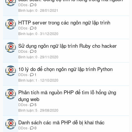
DDos
0
Bình luận
0
28/01/2021
HTTP server trong các ngôn ngữ lập trình
DDos
0
Bình luận
0
31/12/2020
Sử dụng ngôn ngữ lập trình Ruby cho hacker
DDos
0
Bình luận
0
29/11/2020
10 lý do để chọn ngôn ngữ lập trình Python
DDos
1
Bình luận
1
12/10/2020
Phân tích mã nguồn PHP để tìm lỗ hổng ứng
dụng web
DDos
5
Bình luận
5
29/08/2020
Danh sách các mã PHP dễ bị khai thác
DDos
0