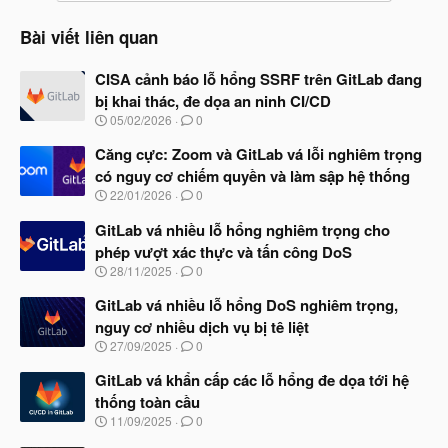
Bài viết liên quan
CISA cảnh báo lỗ hổng SSRF trên GitLab đang
bị khai thác, đe dọa an ninh CI/CD
N
05/02/2026
0
g
à
Căng cực: Zoom và GitLab vá lỗi nghiêm trọng
y
có nguy cơ chiếm quyền và làm sập hệ thống
b
N
22/01/2026
0
ắ
g
t
à
GitLab vá nhiều lỗ hổng nghiêm trọng cho
đ
y
ầ
phép vượt xác thực và tấn công DoS
b
u
N
28/11/2025
0
ắ
g
t
à
GitLab vá nhiều lỗ hổng DoS nghiêm trọng,
đ
y
ầ
nguy cơ nhiều dịch vụ bị tê liệt
b
u
N
27/09/2025
0
ắ
g
t
à
GitLab vá khẩn cấp các lỗ hổng đe dọa tới hệ
đ
y
ầ
thống toàn cầu
b
u
N
11/09/2025
0
ắ
g
t