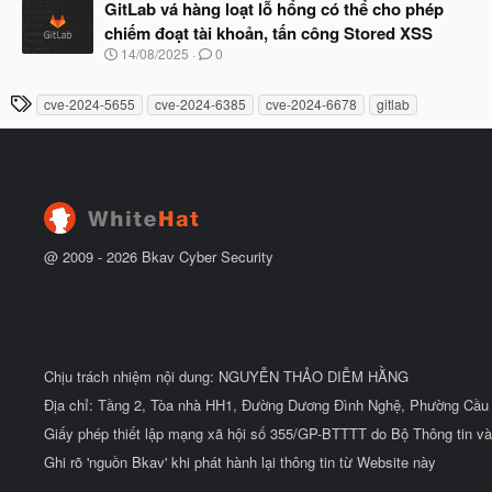
à
GitLab vá hàng loạt lỗ hổng có thể cho phép
đ
y
ầ
chiếm đoạt tài khoản, tấn công Stored XSS
b
u
N
14/08/2025
0
ắ
g
t
à
đ
T
cve-2024-5655
cve-2024-6385
cve-2024-6678
gitlab
y
ầ
h
b
u
ắ
ẻ
t
đ
ầ
u
@ 2009 -
2026
Bkav Cyber Security
Chịu trách nhiệm nội dung: NGUYỄN THẢO DIỄM HẰNG
Địa chỉ: Tầng 2, Tòa nhà HH1, Đường Dương Đình Nghệ, Phường Cầu 
Giấy phép thiết lập mạng xã hội số 355/GP-BTTTT do Bộ Thông tin và
Ghi rõ 'nguồn Bkav' khi phát hành lại thông tin từ Website này