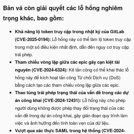
Bản vá còn giải quyết các lỗ hổng nghiêm
trọng khác, bao gồm:​
Khả năng lộ token truy cập trong nhật ký của GitLab
(CVE-2025-0194):
Lỗ hổng này có thể làm lộ token truy cập
trong một số điều kiện nhất định, dẫn đến nguy cơ truy cập
trái phép.
Tham chiếu vòng lặp giữa các epic gây cạn kiệt tài
nguyên (CVE-2024-6324):
Kẻ tấn công có thể khai thác lỗ
hổng này để kích hoạt tấn công Từ chối Dịch vụ (DoS)
bằng cách tạo các tham chiếu vòng lặp giữa các epic.
Thao túng trái phép trạng thái của vấn đề trong các dự
án công khai (CVE-2024-12431):
Lỗ hổng này cho phép
người dùng không được phép thay đổi trạng thái của các
vấn đề trong dự án công khai, gây gián đoạn quy trình làm
việc và ảnh hưởng đến tính toàn vẹn của dữ liệu.
Vượt qua xác thực SAML trong hệ thống (CVE-2024-