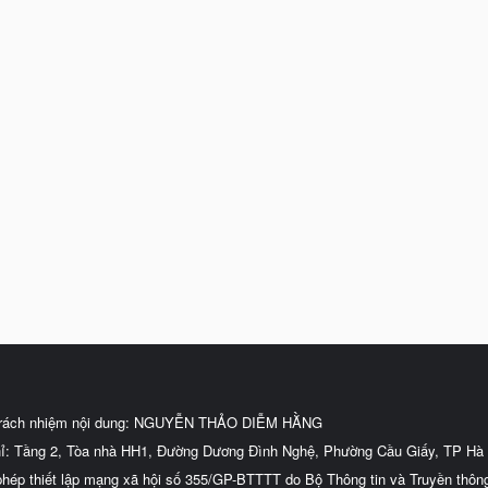
trách nhiệm nội dung: NGUYỄN THẢO DIỄM HẰNG
hỉ: Tầng 2, Tòa nhà HH1, Đường Dương Đình Nghệ, Phường Cầu Giấy, TP Hà 
phép thiết lập mạng xã hội số 355/GP-BTTTT do Bộ Thông tin và Truyền thôn