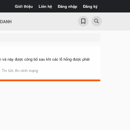
Giới thiệu
Liên hệ
Đăng nhập
Đăng ký
 DANH
n vá này được công bố sau khi các lỗ hổng được phát
.
:
Tin tức An ninh mạng