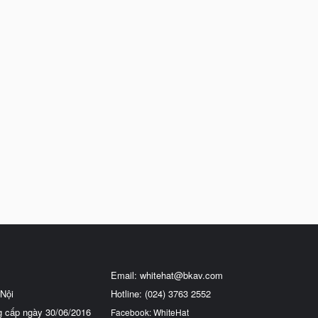
Email:
whitehat@bkav.com
Nội
Hotline: (024) 3763 2552
g cấp ngày 30/06/2016
Facebook: WhiteHat