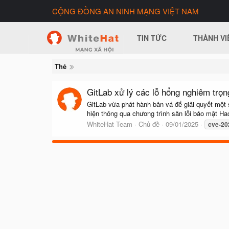
CỘNG ĐỒNG AN NINH MẠNG VIỆT NAM
TIN TỨC
THÀNH VI
Thẻ
GitLab xử lý các lỗ hổng nghiêm trọn
GitLab vừa phát hành bản vá để giải quyết một
hiện thông qua chương trình săn lỗi bảo mật H
WhiteHat Team
Chủ đề
09/01/2025
cve-20