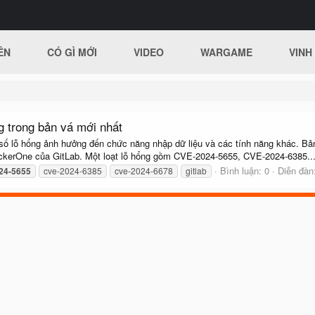
ÊN
CÓ GÌ MỚI
VIDEO
WARGAME
VINH
g trong bản vá mới nhất
 số lỗ hổng ảnh hưởng đến chức năng nhập dữ liệu và các tính năng khác. Bả
ackerOne của GitLab. Một loạt lỗ hổng gồm CVE-2024-5655, CVE-2024-6385..
Bình luận: 0
Diễn đàn
24-5655
cve-2024-6385
cve-2024-6678
gitlab