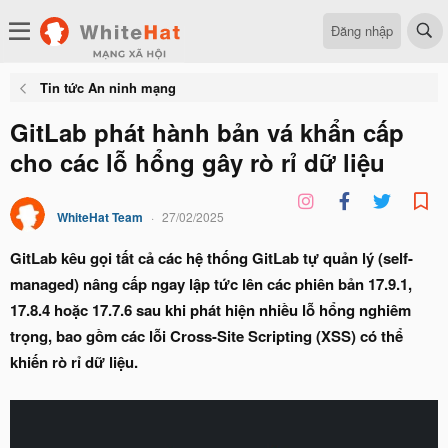
Đăng nhập
Tin tức An ninh mạng
GitLab phát hành bản vá khẩn cấp
cho các lỗ hổng gây rò rỉ dữ liệu
WhiteHat Team
27/02/2025
GitLab kêu gọi tất cả các hệ thống GitLab tự quản lý (self-
managed) nâng cấp ngay lập tức lên các phiên bản 17.9.1,
17.8.4 hoặc 17.7.6 sau khi phát hiện nhiều lỗ hổng nghiêm
trọng, bao gồm các lỗi Cross-Site Scripting (XSS) có thể
khiến rò rỉ dữ liệu.