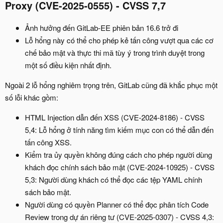
Proxy (CVE-2025-0555) - CVSS 7,7
Ảnh hưởng đến GitLab-EE phiên bản 16.6 trở đi
Lỗ hổng này có thể cho phép kẻ tấn công vượt qua các cơ
chế bảo mật và thực thi mã tùy ý trong trình duyệt trong
một số điều kiện nhất định.
Ngoài 2 lỗ hổng nghiêm trọng trên, GitLab cũng đã khắc phục một
số lỗi khác gồm:
HTML Injection dẫn đến XSS (CVE-2024-8186) - CVSS
5,4: Lỗ hổng ở tính năng tìm kiếm mục con có thể dẫn đến
tấn công XSS.
Kiểm tra ủy quyền không đúng cách cho phép người dùng
khách đọc chính sách bảo mật (CVE-2024-10925) - CVSS
5,3: Người dùng khách có thể đọc các tệp YAML chính
sách bảo mật.
Người dùng có quyền Planner có thể đọc phân tích Code
Review trong dự án riêng tư (CVE-2025-0307) - CVSS 4,3: