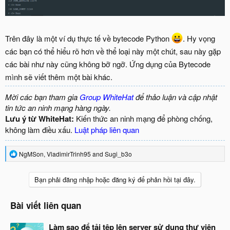
Trên đây là một ví dụ thực tế về bytecode Python
. Hy vọng
các bạn có thể hiểu rõ hơn về thể loại này một chút, sau này gặp
các bài như này cũng không bỡ ngỡ. Ứng dụng của Bytecode
mình sẽ viết thêm một bài khác.
Mời các bạn tham gia
Group WhiteHat
để thảo luận và cập nhật
tin tức an ninh mạng hàng ngày.
Lưu ý từ WhiteHat:
Kiến thức an ninh mạng để phòng chống,
không làm điều xấu.
Luật pháp liên quan
R
NgMSon
,
VladimirTrinh95
and
Sugi_b3o
e
a
c
Bạn phải đăng nhập hoặc đăng ký để phản hồi tại đây.
t
i
o
Bài viết liên quan
n
s
Làm sao để tải tệp lên server sử dụng thư viện
: