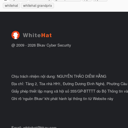
ầ
h
ắ
whitehat
whitehat grandprix
u
t
ẻ
đ
ầ
u
@ 2009 -
2026
Bkav Cyber Security
Chịu trách nhiệm nội dung: NGUYỄN THẢO DIỄM HẰNG
Địa chỉ: Tầng 2, Tòa nhà HH1, Đường Dương Đình Nghệ, Phường Cầu 
Giấy phép thiết lập mạng xã hội số 355/GP-BTTTT do Bộ Thông tin và
Ghi rõ 'nguồn Bkav' khi phát hành lại thông tin từ Website này
Email:
whitehat@bkav.com