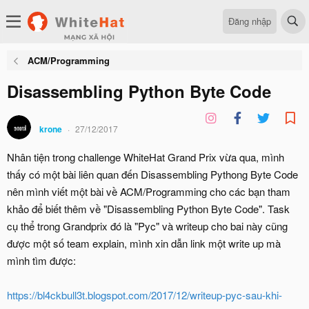
Đăng nhập
ACM/Programming
Disassembling Python Byte Code
krone
27/12/2017
Nhân tiện trong challenge WhiteHat Grand Prix vừa qua, mình
thấy có một bài liên quan đến Disassembling Pythong Byte Code
nên mình viết một bài về ACM/Programming cho các bạn tham
khảo để biết thêm về "Disassembling Python Byte Code". Task
cụ thể trong Grandprix đó là "Pyc" và writeup cho bai này cũng
được một số team explain, mình xin dẫn link một write up mà
mình tìm được:
https://bl4ckbull3t.blogspot.com/2017/12/writeup-pyc-sau-khi-