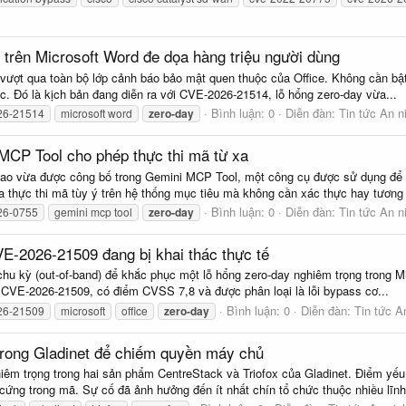
trên Microsoft Word đe dọa hàng triệu người dùng
 vượt qua toàn bộ lớp cảnh báo bảo mật quen thuộc của Office. Không cần bậ
hác. Đó là kịch bản đang diễn ra với CVE-2026-21514, lỗ hổng zero-day vừa...
Bình luận: 0
Diễn đàn:
Tin tức An 
26-21514
microsoft word
zero-day
MCP Tool cho phép thực thi mã từ xa
ao vừa được công bố trong Gemini MCP Tool, một công cụ được sử dụng để quả
 thực thi mã tùy ý trên hệ thống mục tiêu mà không cần xác thực hay tương t
Bình luận: 0
Diễn đàn:
Tin tức An 
26-0755
gemini mcp tool
zero-day
VE-2026-21509 đang bị khai thác thực tế
u kỳ (out-of-band) để khắc phục một lỗ hổng zero-day nghiêm trọng trong Micr
 CVE-2026-21509, có điểm CVSS 7,8 và được phân loại là lỗi bypass cơ...
Bình luận: 0
Diễn đàn:
Tin tức A
26-21509
microsoft
office
zero-day
 trong Gladinet để chiếm quyền máy chủ
êm trọng trong hai sản phẩm CentreStack và Triofox của Gladinet. Điểm yếu nà
ng trong mã. Sự cố đã ảnh hưởng đến ít nhất chín tổ chức thuộc nhiều lĩnh.