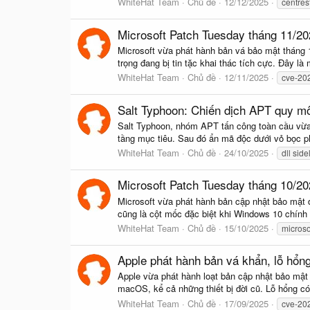
WhiteHat Team
Chủ đề
12/12/2025
centres
Microsoft Patch Tuesday tháng 11/202
Microsoft vừa phát hành bản vá bảo mật tháng
trọng đang bị tin tặc khai thác tích cực. Đây là
WhiteHat Team
Chủ đề
12/11/2025
cve-20
Salt Typhoon: Chiến dịch APT quy mô
Salt Typhoon, nhóm APT tấn công toàn cầu vừa tri
tầng mục tiêu. Sau đó ẩn mã độc dưới vỏ bọc 
WhiteHat Team
Chủ đề
24/10/2025
dll sid
Microsoft Patch Tuesday tháng 10/20
Microsoft vừa phát hành bản cập nhật bảo mật đ
cũng là cột mốc đặc biệt khi Windows 10 chính t
WhiteHat Team
Chủ đề
15/10/2025
microso
Apple phát hành bản vá khẩn, lỗ hổn
Apple vừa phát hành loạt bản cập nhật bảo mật 
macOS, kể cả những thiết bị đời cũ. Lỗ hổng c
WhiteHat Team
Chủ đề
17/09/2025
cve-20