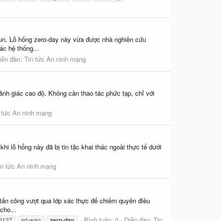
Sun. Lỗ hổng zero-day này vừa được nhà nghiên cứu
c hệ thống...
iễn đàn:
Tin tức An ninh mạng
ảnh giác cao độ. Không cần thao tác phức tạp, chỉ với
 tức An ninh mạng
hi lỗ hổng này đã bị tin tặc khai thác ngoài thực tế dưới
in tức An ninh mạng
tấn công vượt qua lớp xác thực để chiếm quyền điều
cho...
Bình luận: 0
Diễn đàn:
Tin
0127
sd-wan
zero-day