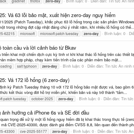
Bình luận: 0
Diễn đàn:
Tin tức An ni
tack
gladinet
triofox
zero-day
5: Vá 63 lỗi bảo mật, xuất hiện zero-day nguy hiểm
 11/2025 (Patch Tuesday), khắc phục 63 lỗ hổng trong các sản phẩm Windows
 một trong những đợt cập nhật đáng chú ý nhất năm, khi nhiều lỗ hổng có thể..
Bình luận: 0
Di
25-62215
microsoft
microsoft patch tuesday
zero-day
 toàn cầu và lời cảnh báo từ Bkav
ển khai một chiến dịch cực kỳ tinh vi khi khai thác lỗ hổng trên các thiết bị
phần mềm hợp pháp, chạy kèm tiến trình của các phần mềm bảo mật...
Bình luận: 0
Diễn đàn:
Tin tức An ninh
eloading
salt typhoon
zero-day
25: Vá 172 lỗ hổng (6 zero-day)
ịnh kỳ Patch Tuesday tháng 10 với 172 lỗ hổng bảo mật được vá, bao gồm 6 l
hức kết thúc vòng đời hỗ trợ miễn phí, khiến bản vá này trở thành “tấm...
Bình luận: 0
Diễn đàn:
Tin tứ
ft patch tuesday
october 2025
zero-day
g ảnh hưởng cả iPhone 6s và SE đời đầu
quan trọng để xử lý một lỗ hổng nguy hiểm đã bị khai thác trong thực tế (zer
ó mã CVE-2025-43300, được đánh giá điểm CVSS 8,8, liên quan đến thành ph
Bình luận: 0
Diễn đàn:
Tin tức An
25-43300
cve-2025-55177
zero-day