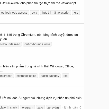
E-2026-42897 cho phép tin tặc thực thi mã JavaScript
outlook web access
owa
thực thi mã javascript
xss
6-11645 trong Chromium, nền tảng trình duyệt được sử
 lên...
-of-bounds read
out-of-bounds write
nhiều sản phẩm trong hệ sinh thái Windows, Office,
..
microsoft
microsoft office
patch tuesday
rce
ết nối các AI agent với những dịch vụ nhắn tin phổ biến
Bình luận: 0
claw
slack
telegram
zalo
zero-day