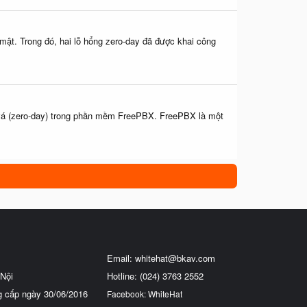
mật. Trong đó, hai lỗ hổng zero-day đã được khai công
c vá (zero-day) trong phần mềm FreePBX. FreePBX là một
Email:
whitehat@bkav.com
Nội
Hotline: (024) 3763 2552
g cấp ngày 30/06/2016
Facebook: WhiteHat