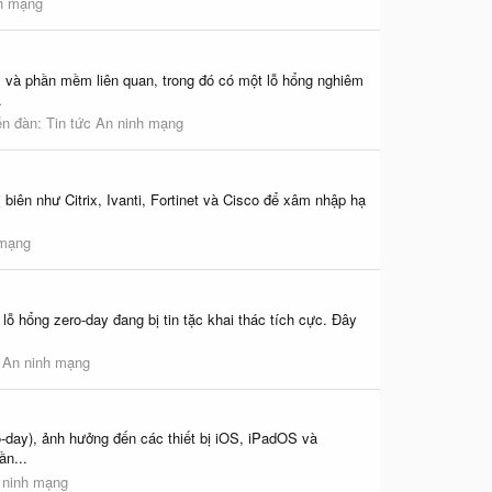
nh mạng
 và phần mềm liên quan, trong đó có một lỗ hổng nghiêm
.
ễn đàn:
Tin tức An ninh mạng
 biên như Citrix, Ivanti, Fortinet và Cisco để xâm nhập hạ
 mạng
ỗ hổng zero-day đang bị tin tặc khai thác tích cực. Đây
c An ninh mạng
o-day), ảnh hưởng đến các thiết bị iOS, iPadOS và
ần...
 ninh mạng