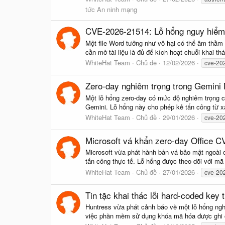
tức An ninh mạng
CVE-2026-21514: Lỗ hổng nguy hiểm 
Một file Word tưởng như vô hại có thể âm thầm
cần mở tài liệu là đủ để kích hoạt chuỗi khai t
WhiteHat Team
Chủ đề
12/02/2026
cve-20
Zero-day nghiêm trọng trong Gemini 
Một lỗ hổng zero-day có mức độ nghiêm trọng c
Gemini. Lỗ hổng này cho phép kẻ tấn công từ xa
WhiteHat Team
Chủ đề
29/01/2026
cve-20
Microsoft vá khẩn zero-day Office C
Microsoft vừa phát hành bản vá bảo mật ngoài ch
tấn công thực tế. Lỗ hổng được theo dõi với mã
WhiteHat Team
Chủ đề
27/01/2026
cve-20
Tin tặc khai thác lỗi hard-coded key
Huntress vừa phát cảnh báo về một lỗ hổng nghi
việc phần mềm sử dụng khóa mã hóa được ghi cứ