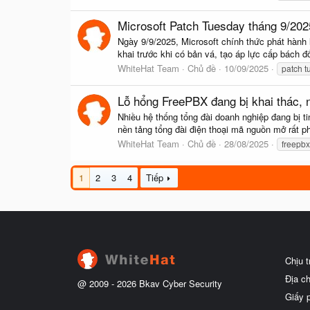
Microsoft Patch Tuesday tháng 9/202
Ngày 9/9/2025, Microsoft chính thức phát hành 
khai trước khi có bản vá, tạo áp lực cấp bách đố
WhiteHat Team
Chủ đề
10/09/2025
patch t
Lỗ hổng FreePBX đang bị khai thác, 
Nhiều hệ thống tổng đài doanh nghiệp đang bị 
nền tảng tổng đài điện thoại mã nguồn mở rất p
WhiteHat Team
Chủ đề
28/08/2025
freepbx
1
2
3
4
Tiếp
Chịu 
Địa c
@ 2009 -
2026
Bkav Cyber Security
Giấy 