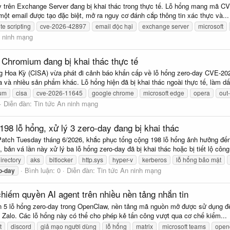
y trên Exchange Server đang bị khai thác trong thực tế. Lỗ hổng mang mã CV
một email được tạo đặc biệt, mở ra nguy cơ đánh cắp thông tin xác thực và...
te scripting
cve-2026-42897
email độc hại
exchange server
microsoft
n ninh mạng
 Chromium đang bị khai thác thực tế
g Hoa Kỳ (CISA) vừa phát đi cảnh báo khẩn cấp về lỗ hổng zero-day CVE-202
và nhiều sản phẩm khác. Lỗ hổng hiện đã bị khai thác ngoài thực tế, làm dấy
um
cisa
cve-2026-11645
google chrome
microsoft edge
opera
out
Diễn đàn:
Tin tức An ninh mạng
198 lỗ hổng, xử lý 3 zero-day đang bị khai thác
Patch Tuesday tháng 6/2026, khắc phục tổng cộng 198 lỗ hổng ảnh hưởng đến 
bản vá lần này xử lý ba lỗ hổng zero-day đã bị khai thác hoặc bị tiết lộ công.
irectory
aks
bitlocker
http.sys
hyper-v
kerberos
lỗ hổng bảo mật
Bình luận: 0
Diễn đàn:
Tin tức An ninh mạng
o-day
hiếm quyền AI agent trên nhiều nền tảng nhắn tin
 5 lỗ hổng zero-day trong OpenClaw, nền tảng mã nguồn mở được sử dụng để k
 Zalo. Các lỗ hổng này có thể cho phép kẻ tấn công vượt qua cơ chế kiểm...
t
discord
giả mạo người dùng
lỗ hổng
matrix
microsoft teams
open