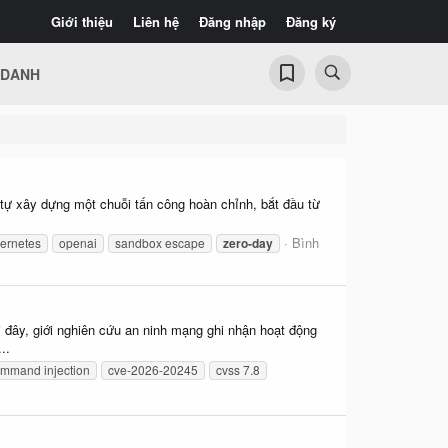
Giới thiệu
Liên hệ
Đăng nhập
Đăng ký
 DANH
 tự xây dựng một chuỗi tấn công hoàn chỉnh, bắt đầu từ
Bình
ernetes
openai
sandbox escape
zero-day
đây, giới nghiên cứu an ninh mạng ghi nhận hoạt động
..
mmand injection
cve-2026-20245
cvss 7.8