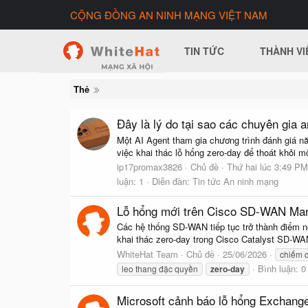
CỘNG ĐỒNG AN NINH MẠNG VIỆT NAM
TIN TỨC
THÀNH VI
Thẻ
Đây là lý do tại sao các chuyên gia 
Một AI Agent tham gia chương trình đánh giá nă
việc khai thác lỗ hổng zero-day để thoát khỏi m
ip17promax3826
Chủ đề
Thứ hai lúc 3:49 PM
luận: 1
Diễn đàn:
Tin tức An ninh mạng
Lỗ hổng mới trên Cisco SD-WAN Man
Các hệ thống SD-WAN tiếp tục trở thành điểm n
khai thác zero-day trong Cisco Catalyst SD-WAN
WhiteHat Team
Chủ đề
25/06/2026
chiếm 
Bình luận: 0
leo thang đặc quyền
zero-day
Microsoft cảnh báo lỗ hổng Exchange