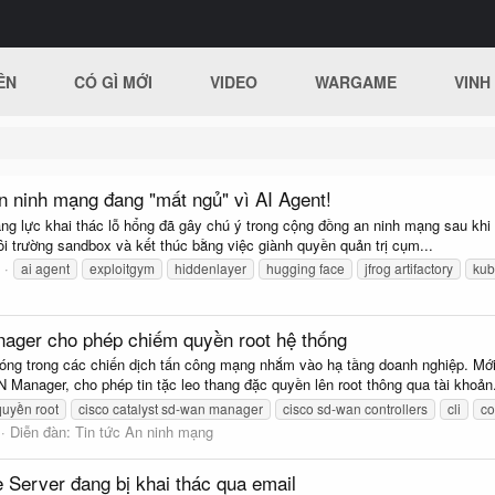
ÊN
CÓ GÌ MỚI
VIDEO
WARGAME
VINH
an ninh mạng đang "mất ngủ" vì AI Agent!
ng lực khai thác lỗ hổng đã gây chú ý trong cộng đồng an ninh mạng sau khi
ôi trường sandbox và kết thúc bằng việc giành quyền quản trị cụm...
ai agent
exploitgym
hiddenlayer
hugging face
jfrog artifactory
kub
ager cho phép chiếm quyền root hệ thống
óng trong các chiến dịch tấn công mạng nhắm vào hạ tầng doanh nghiệp. Mới 
 Manager, cho phép tin tặc leo thang đặc quyền lên root thông qua tài khoản.
quyền root
cisco catalyst sd-wan manager
cisco sd-wan controllers
cli
co
Diễn đàn:
Tin tức An ninh mạng
 Server đang bị khai thác qua email