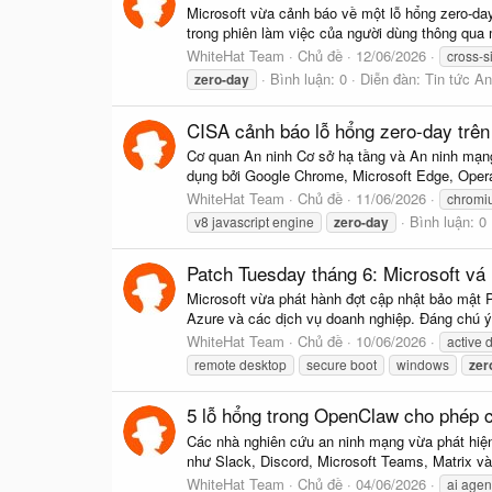
Microsoft vừa cảnh báo về một lỗ hổng zero-da
trong phiên làm việc của người dùng thông qua 
WhiteHat Team
Chủ đề
12/06/2026
cross-si
Bình luận: 0
Diễn đàn:
Tin tức A
zero-day
CISA cảnh báo lỗ hổng zero-day trên
Cơ quan An ninh Cơ sở hạ tầng và An ninh mạn
dụng bởi Google Chrome, Microsoft Edge, Opera 
WhiteHat Team
Chủ đề
11/06/2026
chromi
Bình luận: 0
v8 javascript engine
zero-day
Patch Tuesday tháng 6: Microsoft vá 
Microsoft vừa phát hành đợt cập nhật bảo mật 
Azure và các dịch vụ doanh nghiệp. Đáng chú ý, 
WhiteHat Team
Chủ đề
10/06/2026
active d
remote desktop
secure boot
windows
zer
5 lỗ hổng trong OpenClaw cho phép c
Các nhà nghiên cứu an ninh mạng vừa phát hiện
như Slack, Discord, Microsoft Teams, Matrix và
WhiteHat Team
Chủ đề
04/06/2026
ai agen