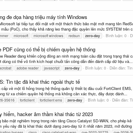
ang đe dọa hàng triệu máy tính Windows
icrosoft lại tiếp tục đối mặt với một thách thức bảo mật mới mang tên Red
c mẫu (PoC), cho thấy khả năng leo thang đặc quyền lên mức SYSTEM trên cá
Bình luận: 0
D
ammer
microsoft
microsoft windows
redsun
zero-day
e PDF cũng có thể bị chiếm quyền hệ thống
e Reader đang khiến cộng đồng an ninh mạng toàn cầu đặt trong trạng thái c
ời dùng có thể vô tình kích hoạt chuỗi tấn công dẫn đến đánh cắp dữ liệu và...
Bình luận: 0
Diễn đàn:
Tin
acrobat
adobe reader
javascript
zero-day
: Tin tặc đã khai thác ngoài thực tế
ấp về một lỗ hổng trong hệ thống quản lý thiết bị đầu cuối FortiClient EMS, k
ông từ xa chiếm quyền hệ thống mà không cần xác thực, đây được đánh...
Bình luận: 0
Diễn đàn:
T
26-35616
forticlient
forticlient ems
zero-day
 hiểm, hacker âm thầm khai thác từ 2023
g bảo mật nghiêm trọng trong nền tảng Cisco Catalyst SD-WAN, cho phép kẻ 
ểm yếu này đã bị khai thác dưới dạng zero-day từ ít nhất năm 2023, mở đường 
ication bypass
cisco
cisco catalyst sd-wan
cve-2022-20775
cve-2026-2