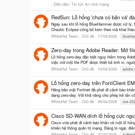
Diễn đàn:
Tin tức An ninh mạng
RedSun: Lỗ hổng 'chưa có bản vá' đ
Ngay sau khi lỗ hổng BlueHammer được xử lý, M
Chaotic Eclipse công bố kèm theo mã khai thá
WhiteHat Team
Chủ đề
17/04/2026
blueh
Zero-day trong Adobe Reader: Mở fil
Lỗ hổng zero-day đặc biệt nguy hiểm trong Adob
việc mở một file PDF được thiết kế tinh vi, ngư
WhiteHat Team
Chủ đề
10/04/2026
adobe 
Lỗ hổng zero-day trên FortiClient EMS
Hãng bảo mật Fortinet đã phát đi cảnh báo khẩn c
dạng zero-day. Với khả năng cho phép kẻ tấn c
WhiteHat Team
Chủ đề
06/04/2026
cve-20
Cisco SD-WAN dính lỗ hổng cực nguy
Cisco vừa phát đi cảnh báo khẩn về một lỗ hổn
khiển hệ thống quản trị mạng. Đáng lo ngại, đi
WhiteHat Team
Chủ đề
27/02/2026
authent