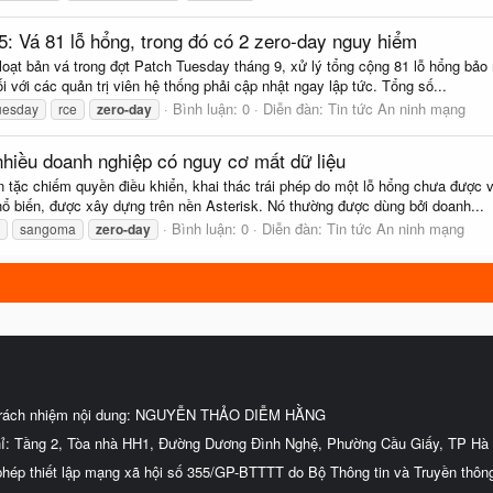
5: Vá 81 lỗ hổng, trong đó có 2 zero-day nguy hiểm
loạt bản vá trong đợt Patch Tuesday tháng 9, xử lý tổng cộng 81 lỗ hổng bảo 
i với các quản trị viên hệ thống phải cập nhật ngay lập tức. Tổng số...
Bình luận: 0
Diễn đàn:
Tin tức An ninh mạng
uesday
rce
zero-day
nhiều doanh nghiệp có nguy cơ mất dữ liệu
tin tặc chiếm quyền điều khiển, khai thác trái phép do một lỗ hổng chưa đượ
hổ biến, được xây dựng trên nền Asterisk. Nó thường được dùng bởi doanh...
Bình luận: 0
Diễn đàn:
Tin tức An ninh mạng
sangoma
zero-day
trách nhiệm nội dung: NGUYỄN THẢO DIỄM HẰNG
hỉ: Tầng 2, Tòa nhà HH1, Đường Dương Đình Nghệ, Phường Cầu Giấy, TP Hà 
phép thiết lập mạng xã hội số 355/GP-BTTTT do Bộ Thông tin và Truyền thôn