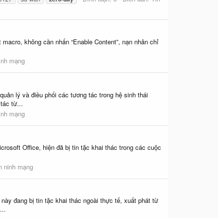
t macro, không cần nhấn “Enable Content”, nạn nhân chỉ
ninh mạng
n lý và điều phối các tương tác trong hệ sinh thái
ác từ...
ninh mạng
osoft Office, hiện đã bị tin tặc khai thác trong các cuộc
n ninh mạng
y đang bị tin tặc khai thác ngoài thực tế, xuất phát từ
..