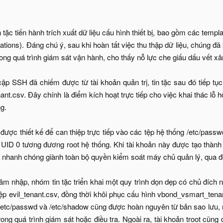
n tặc tiến hành trích xuất dữ liệu cấu hình thiết bị, bao gồm các templ
ations). Đáng chú ý, sau khi hoàn tất việc thu thập dữ liệu, chúng 
rong quá trình giám sát vận hành, cho thấy nỗ lực che giấu dấu vết 
p SSH đã chiếm được từ tài khoản quản trị, tin tặc sau đó tiếp tục 
nant.csv. Đây chính là điểm kích hoạt trực tiếp cho việc khai thác 
g.
 được thiết kế để can thiệp trực tiếp vào các tệp hệ thống /etc/pass
n UID 0 tương đương root hệ thống. Khi tài khoản này được tạo thàn
 nhanh chóng giành toàn bộ quyền kiểm soát máy chủ quản lý, qua đ
âm nhập, nhóm tin tặc triển khai một quy trình dọn dẹp có chủ đích 
ệp evil_tenant.csv, đồng thời khôi phục cấu hình vbond_vsmart_tenant
/etc/passwd và /etc/shadow cũng được hoàn nguyên từ bản sao lưu, n
rong quá trình giám sát hoặc điều tra. Ngoài ra, tài khoản troot cũn