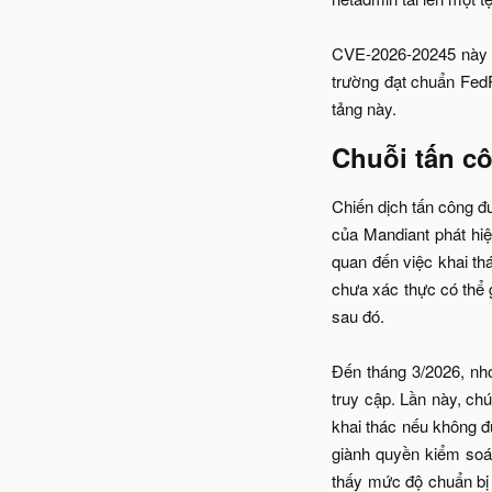
CVE-2026-20245 này ả
trường đạt chuẩn Fed
tảng này.​
Chuỗi tấn cô
Chiến dịch tấn công đư
của Mandiant phát hi
quan đến việc khai t
chưa xác thực có thể 
sau đó.
Đến tháng 3/2026, nhó
truy cập. Lần này, c
khai thác nếu không đ
giành quyền kiểm soát
thấy mức độ chuẩn bị 