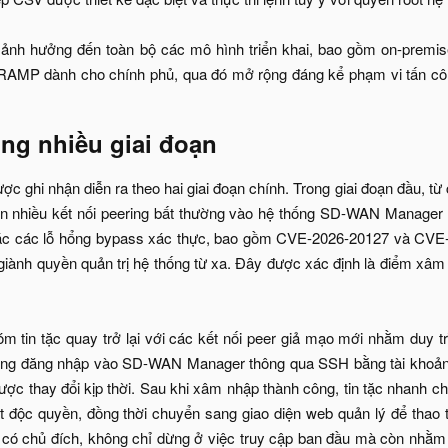
nh hưởng đến toàn bộ các mô hình triển khai, bao gồm on-premi
RAMP dành cho chính phủ, qua đó mở rộng đáng kể phạm vi tấn công
ng nhiều giai đoạn​
ợc ghi nhận diễn ra theo hai giai đoạn chính. Trong giai đoạn đầu, 
ện nhiều kết nối peering bất thường vào hệ thống SD-WAN Manager 
hác các lỗ hổng bypass xác thực, bao gồm CVE-2026-20127 và CVE
giành quyền quản trị hệ thống từ xa. Đây được xác định là điểm xâm 
m tin tặc quay trở lại với các kết nối peer giả mạo mới nhằm duy tr
húng đăng nhập vào SD-WAN Manager thông qua SSH bằng tài khoản
ược thay đổi kịp thời. Sau khi xâm nhập thành công, tin tặc nhanh ch
 độc quyền, đồng thời chuyển sang giao diện web quản lý để thao t
có chủ đích, không chỉ dừng ở việc truy cập ban đầu mà còn nhằm th