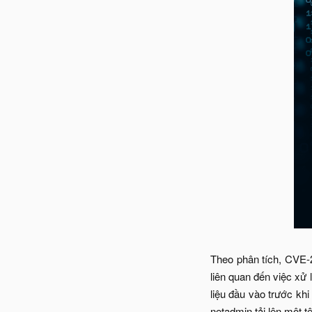
Theo phân tích, CVE-
liên quan đến việc xử 
liệu đầu vào trước kh
netadmin tải lên một t