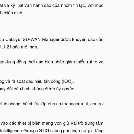
át và kỷ luật vận hành cao của nhóm tin tặc, với mục
 chiến dịch.​
 Cisco Catalyst SD-WAN Manager được khuyến cáo cần
6.1.1.2 hoặc mới hơn.
p dụng đồng thời các biện pháp giảm thiểu rủi ro và
g và rà soát dấu hiệu tấn công (IOC).​
thay đổi cấu hình không được ủy quyền.​
nh phòng thủ nhiều lớp cho cả management, control
 vào các thiết bị biên mạng vốn giữ vai trò trung tâm
Intelligence Group (GTIG) cũng ghi nhận sự gia tăng