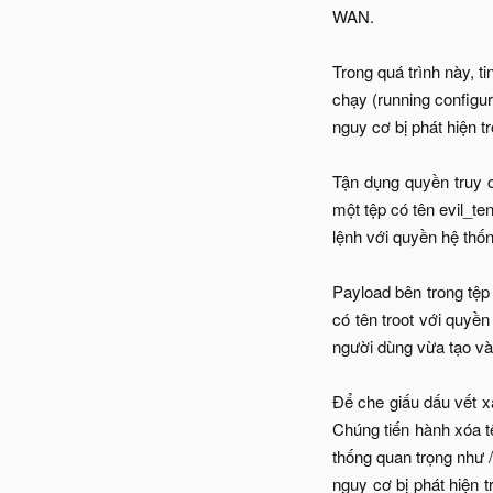
WAN.
Trong quá trình này, ti
chạy (running configur
nguy cơ bị phát hiện t
Tận dụng quyền truy cậ
một tệp có tên evil_te
lệnh với quyền hệ thốn
Payload bên trong tệp
có tên troot với quyề
người dùng vừa tạo và
Để che giấu dấu vết x
Chúng tiến hành xóa t
thống quan trọng như 
nguy cơ bị phát hiện t