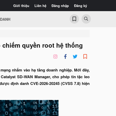
Giới thiệu
Liên hệ
Đăng nhập
Đăng ký
 DANH
 chiếm quyền root hệ thống
g mạng nhắm vào hạ tầng doanh nghiệp. Mới đây,
 Catalyst SD-WAN Manager, cho phép tin tặc leo
g được định danh CVE-2026-20245 (CVSS 7.8) hiện