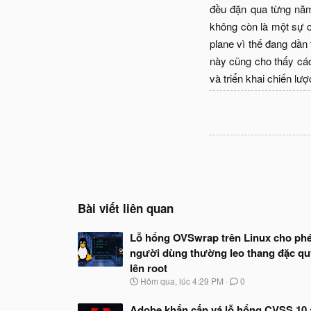
đều đặn qua từng năm
không còn là một sự c
plane vì thế đang dần 
này cũng cho thấy các
và triển khai chiến lư
Bài viết liên quan
Lỗ hổng OVSwrap trên Linux cho ph
người dùng thường leo thang đặc q
lên root
N
Hôm qua, lúc 4:29 PM
0
g
à
Adobe khẩn cấp vá lỗ hổng CVSS 10