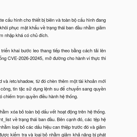
ate cấu hình cho thiết bị biên và toàn bộ cấu hình đang
đã khôi phục mật khẩu về trạng thái ban đầu nhằm giảm
xâm nhập khá có chủ đích.
triển khai bước leo thang tiếp theo bằng cách tải lên
lỗ hổng CVE-2026-20245, mở đường cho hành vi thực thi
wd và /etc/shadow, từ đó chèn thêm một tài khoản mới
h công, tin tặc sử dụng lệnh su để chuyển sang quyền
ó chiếm trọn quyền điều hành hệ thống.
nhằm xóa bỏ toàn bộ dấu vết hoạt động trên hệ thống.
_list về trạng thái ban đầu. Bên cạnh đó, các tệp hệ
hằm loại bỏ các dấu hiệu can thiệp trước đó và giảm
g được kiểm tra và loại bỏ nhằm giảm khả năng bị phát