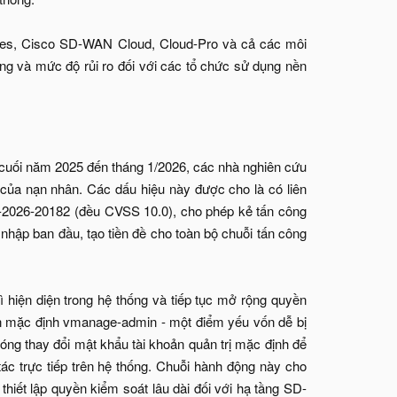
ses, Cisco SD-WAN Cloud, Cloud-Pro và cả các môi
 và mức độ rủi ro đối với các tổ chức sử dụng nền
từ cuối năm 2025 đến tháng 1/2026, các nhà nghiên cứu
của nạn nhân. Các dấu hiệu này được cho là có liên
-2026-20182 (đều CVSS 10.0), cho phép kẻ tấn công
nhập ban đầu, tạo tiền đề cho toàn bộ chuỗi tấn công
ì hiện diện trong hệ thống và tiếp tục mở rộng quyền
 mặc định vmanage-admin - một điểm yếu vốn dễ bị
óng thay đổi mật khẩu tài khoản quản trị mặc định để
ác trực tiếp trên hệ thống. Chuỗi hành động này cho
iết lập quyền kiểm soát lâu dài đối với hạ tầng SD-