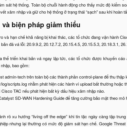
giám sát hệ thống. Toàn bộ chuỗi hành động cho thấy mức độ kiểm so
vết xâm nhập và giữ cho hệ thống ở trạng thái “sạch” sau khi hoàn tất
và biện pháp giảm thiểu​
i ro và hạn chế khả năng bị khai thác, các tổ chức đang vận hành
bản đã vá lỗi: 20.9.9.2, 20.12.7.2, 20.15.4.5, 20.15.5.3, 20.18.3.1, 2
 thể triển khai bản vá ngay lập tức, các tổ chức được khuyến cáo á
 nhập, bao gồm:​
t admin-tech trên toàn bộ các thành phần control-plane để thu thập lo
ar/log/scripts.log nhằm phát hiện các hành vi upload bất thường hoặc 
i Cisco TAC nếu phát hiện bất kỳ dấu hiệu xâm nhập nào.​
Catalyst SD-WAN Hardening Guide để tăng cường bảo mật theo mô hì
h rõ xu hướng “living off the edge” khi tin tặc ngày càng tập trung
ghiệp nhưng lại thường có mức độ giám sát hạn chế. Google Threat 