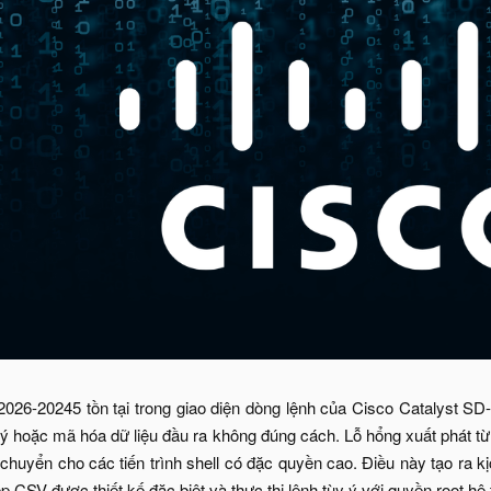
2026-20245 tồn tại trong giao diện dòng lệnh của Cisco Catalyst S
lý hoặc mã hóa dữ liệu đầu ra không đúng cách. Lỗ hổng xuất phát từ
i chuyển cho các tiến trình shell có đặc quyền cao. Điều này tạo ra 
ệp CSV được thiết kế đặc biệt và thực thi lệnh tùy ý với quyền root hệ