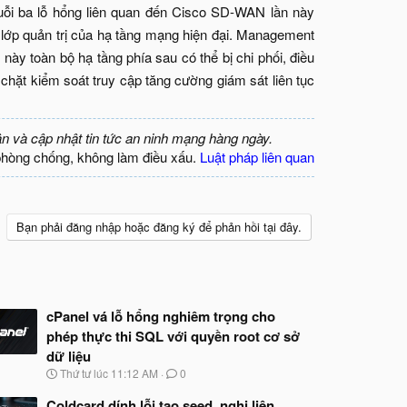
uỗi ba lỗ hổng liên quan đến Cisco SD-WAN lần này
 lớp quản trị của hạ tầng mạng hiện đại. Management
 này toàn bộ hạ tầng phía sau có thể bị chi phối, điều
chặt kiểm soát truy cập tăng cường giám sát liên tục
ận và cập nhật tin tức an ninh mạng hàng ngày.
phòng chống, không làm điều xấu.
Luật pháp liên quan
Bạn phải đăng nhập hoặc đăng ký để phản hồi tại đây.
cPanel vá lỗ hổng nghiêm trọng cho
phép thực thi SQL với quyền root cơ sở
dữ liệu
N
Thứ tư lúc 11:12 AM
0
g
à
Coldcard dính lỗi tạo seed, nghi liên