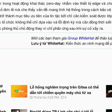
 trong hoạt động khai thác zero-day nhắm vào thiết bị edge và ch
ố đơn lẻ mà cho thấy vấn đề mang tính hệ thống trong cách bảo vệ
trở thành mục tiêu ưu tiên của tin tặc bởi chỉ cần kiểm soát được lớp
 tổ chức không thể chỉ dựa vào vá lỗi định kỳ mà cần đồng thời siết 
ợc phòng thủ chủ động thay vì chỉ phản ứng sau khi sự cố xảy ra.​
Mời các bạn tham gia
Group WhiteHat
để thảo lu
Lưu ý từ WhiteHat:
Kiến thức an ninh mạng để 
ép
Lỗ hổng nghiêm trọng trên Gitea có thể
uyền
dẫn tới chiếm quyền máy chủ từ xa
N
Thứ tư lúc 2:22 PM
0
g
à
y
 ảnh
Người dùng TP-Link cần chú ý tới lỗ