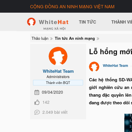
CỘNG ĐỒNG AN NINH MẠNG VIỆT NAM
TIN TỨC
THÀNH VI
Thảo luận
Tin tức An ninh mạng
Lỗ hổng mới
WhiteHat Team
WhiteHat Team
Administrators
Các hệ thống SD-WAN
Thành viên BQT
giới nghiên cứu an 
09/04/2020
thang đặc quyền lên
142
đang được theo dõi 
2.049 bài viết