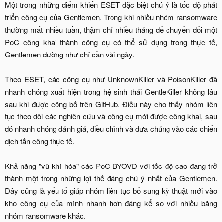
Một trong những điểm khiến ESET đặc biệt chú ý là tốc độ phát
triển công cụ của Gentlemen. Trong khi nhiều nhóm ransomware
thường mất nhiều tuần, thậm chí nhiều tháng để chuyển đổi một
PoC công khai thành công cụ có thể sử dụng trong thực tế,
Gentlemen dường như chỉ cần vài ngày.
Theo ESET, các công cụ như UnknownKiller và PoisonKiller đã
nhanh chóng xuất hiện trong hệ sinh thái GentleKiller không lâu
sau khi được công bố trên GitHub. Điều này cho thấy nhóm liên
tục theo dõi các nghiên cứu và công cụ mới được công khai, sau
đó nhanh chóng đánh giá, điều chỉnh và đưa chúng vào các chiến
dịch tấn công thực tế.
Khả năng "vũ khí hóa" các PoC BYOVD với tốc độ cao đang trở
thành một trong những lợi thế đáng chú ý nhất của Gentlemen.
Đây cũng là yếu tố giúp nhóm liên tục bổ sung kỹ thuật mới vào
kho công cụ của mình nhanh hơn đáng kể so với nhiều băng
nhóm ransomware khác.​