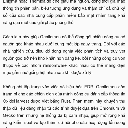
Enigma hoặc Themida để che giấu mã nguồn, đồng thời giả mạo
thông tin phiên bản, biểu tượng ứng dụng và thậm chí cả chữ ký
số của các nhà cung cấp phần mềm bảo mật nhằm tăng khả
năng qua mặt các giải pháp phòng thủ.
Cách làm này giúp Gentlemen có thể đóng gói nhiều công cụ có
nguồn gốc khác nhau dưới cùng một lớp ngụy trang. Đối với các
nhà nghiên cứu, điều đó đồng nghĩa việc phân tích và truy vết
nguồn gốc trở nên khó khăn hơn đáng kể, bởi những công cụ vốn
thuộc về các nhóm ransomware khác nhau có thể mang diện
mạo gần như giống hệt nhau sau khi được xử lý.
Không chỉ tập trung vào việc vô hiệu hóa EDR, Gentlemen còn
trang bị cho các chiến dịch của mình công cụ đánh cắp thông tin
OxideHarvest được viết bằng Rust. Phần mềm này chuyên thu
thập dữ liệu đăng nhập từ các trình duyệt dựa trên Chromium và
Gecko trên những hệ thống đã bị xâm nhập, giúp mở rộng khả
năng kiểm soát và tạo thêm cơ hội cho các hoạt động tấn công