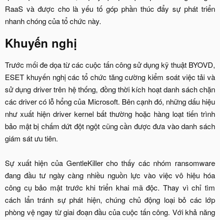
RaaS và được cho là yếu tố góp phần thúc đẩy sự phát triển
nhanh chóng của tổ chức này.​
Khuyến nghị​
Trước mối đe dọa từ các cuộc tấn công sử dụng kỹ thuật BYOVD,
ESET khuyến nghị các tổ chức tăng cường kiểm soát việc tải và
sử dụng driver trên hệ thống, đồng thời kích hoạt danh sách chặn
các driver có lỗ hổng của Microsoft. Bên cạnh đó, những dấu hiệu
như xuất hiện driver kernel bất thường hoặc hàng loạt tiến trình
bảo mật bị chấm dứt đột ngột cũng cần được đưa vào danh sách
giám sát ưu tiên.
Sự xuất hiện của GentleKiller cho thấy các nhóm ransomware
đang đầu tư ngày càng nhiều nguồn lực vào việc vô hiệu hóa
công cụ bảo mật trước khi triển khai mã độc. Thay vì chỉ tìm
cách lẩn tránh sự phát hiện, chúng chủ động loại bỏ các lớp
phòng vệ ngay từ giai đoạn đầu của cuộc tấn công. Với khả năng