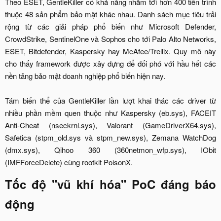
Theo ESET, GentleKiller có khả năng nhắm tới hơn 400 tiến trình
thuộc 48 sản phẩm bảo mật khác nhau. Danh sách mục tiêu trải
rộng từ các giải pháp phổ biến như Microsoft Defender,
CrowdStrike, SentinelOne và Sophos cho tới Palo Alto Networks,
ESET, Bitdefender, Kaspersky hay McAfee/Trellix. Quy mô này
cho thấy framework được xây dựng để đối phó với hầu hết các
nền tảng bảo mật doanh nghiệp phổ biến hiện nay.
Tám biến thể của GentleKiller lần lượt khai thác các driver từ
nhiều phần mềm quen thuộc như Kaspersky (eb.sys), FACEIT
Anti-Cheat (nseckrnl.sys), Valorant (GameDriverX64.sys),
Safetica (stpm_old.sys và stpm_new.sys), Zemana WatchDog
(dmx.sys), Qihoo 360 (360netmon_wfp.sys), IObit
(IMFForceDelete) cùng rootkit PoisonX.​
Tốc độ "vũ khí hóa" PoC đáng báo
động​