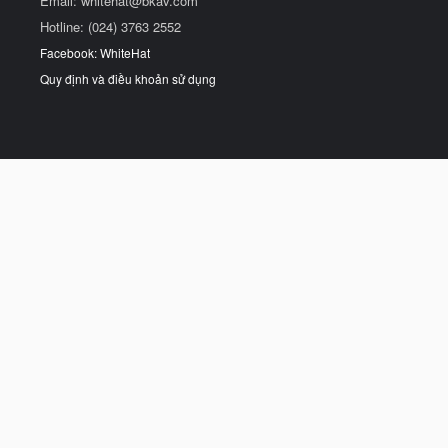
Email:
whitehat@bkav.com
Hotline: (024) 3763 2552
Facebook: WhiteHat
Quy định và điều khoản sử dụng