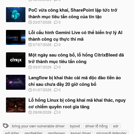
g
à
PoC vừa công khai, SharePoint lập tức trở
y
thành mục tiêu tấn công của tin tặc
b
N
23/07/2026
0
ắ
g
t
à
Lỗi cấu hình Gemini Live có thể biến trợ lý AI
đ
y
ầ
thành công cụ thực thi mã
b
u
N
07/07/2026
0
ắ
g
t
à
Một ngày sau công bố, lỗ hổng CitrixBleed đã
đ
y
ầ
trở thành mục tiêu tấn công
b
u
N
03/07/2026
0
ắ
g
t
à
Langflow bị khai thác cài mã độc đào tiền ảo
đ
y
ầ
chỉ sau chưa đầy 20 giờ công bố
b
u
N
01/07/2026
0
ắ
g
t
à
Lỗ hổng Linux bị công khai mã khai thác, nguy
đ
y
ầ
cơ chiếm quyền root gia tăng
b
u
N
29/06/2026
0
ắ
g
t
à
đ
T
bring your own vulnerable driver
byovd
driver lỗ hổng
edr
y
ầ
h
b
u
edr killer
gentlekiller
gentlemen
kernel driver
microsoft defender