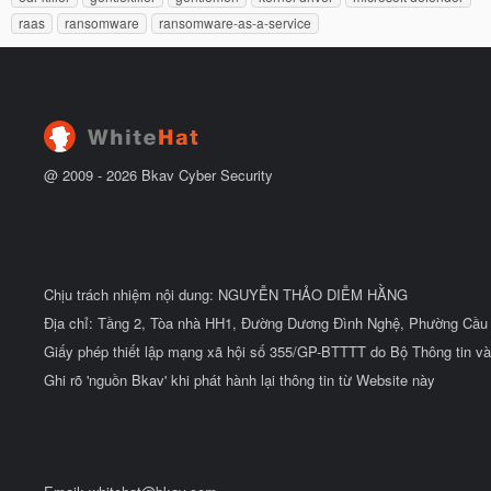
ắ
ẻ
raas
ransomware
ransomware-as-a-service
t
đ
ầ
u
@ 2009 -
2026
Bkav Cyber Security
Chịu trách nhiệm nội dung: NGUYỄN THẢO DIỄM HẰNG
Địa chỉ: Tầng 2, Tòa nhà HH1, Đường Dương Đình Nghệ, Phường Cầu 
Giấy phép thiết lập mạng xã hội số 355/GP-BTTTT do Bộ Thông tin và
Ghi rõ 'nguồn Bkav' khi phát hành lại thông tin từ Website này