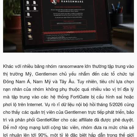
Khác với nhiều băng nhóm ransomware lớn thường tập trung vào
thị trường Mỹ, Gentlemen chủ yếu nhắm đến các tổ chức tại
Đông Nam Á, Nam Mỹ và Tây Âu. Tuy nhiên, tiêu chí lựa chọn
nạn nhân của nhóm không phụ thuộc quá nhiều vào vị trí địa lý
mà tập trung vào các hệ thống FortiGate bị cấu hình sai hoặc
phơi lộ trên Internet. Vụ rò rỉ dữ liệu nội bộ hồi tháng 5/2026 cũng
cho thấy các quản trị viên của Gentlemen trực tiếp phát triển, bảo
trì và phân phối GentleKiller cho các affiliate đã được phê duyệt.
Để mở rộng mạng lưới cộng tác viên, nhóm đưa ra mức chia sẻ
lợi nhuận lên tới 90%, một tỷ lệ đặc biệt hấp dẫn trong thế giới