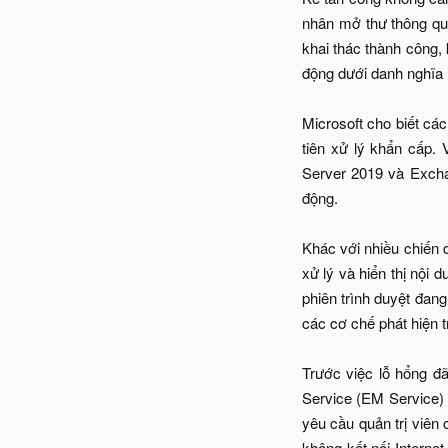
nhân mở thư thông qua
khai thác thành công,
động dưới danh nghĩa
Microsoft cho biết cá
tiên xử lý khẩn cấp
Server 2019 và Excha
động.
Khác với nhiều chiến 
xử lý và hiển thị nội 
phiên trình duyệt đan
các cơ chế phát hiện t
Trước việc lỗ hổng đ
Service (EM Service) 
yêu cầu quản trị viên 
không kết nối Interne