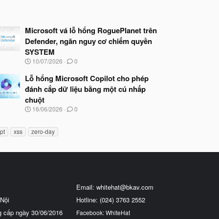
Microsoft vá lỗ hổng RoguePlanet trên
Defender, ngăn nguy cơ chiếm quyền
SYSTEM
N
10/07/2026
0
g
à
Lỗ hổng Microsoft Copilot cho phép
y
đánh cắp dữ liệu bằng một cú nhấp
b
chuột
ắ
t
N
16/06/2026
0
đ
g
ầ
à
u
pt
xss
zero-day
y
b
ắ
t
đ
ầ
u
Email:
whitehat@bkav.com
Nội
Hotline: (024) 3763 2552
g cấp ngày 30/06/2016
Facebook: WhiteHat