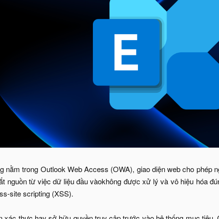
ổng nằm trong Outlook Web Access (OWA), giao diện web cho phép ng
t nguồn từ việc dữ liệu đầu vàokhông được xử lý và vô hiệu hóa đún
s-site scripting (XSS).
 xác thực hay sở hữu quyền truy cập trước vào hệ thống mục tiêu. C