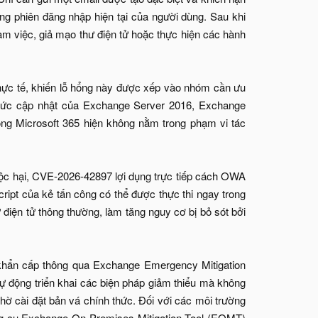
ng phiên đăng nhập hiện tại của người dùng. Sau khi
àm việc, giả mạo thư điện tử hoặc thực hiện các hành
thực tế, khiến lỗ hổng này được xếp vào nhóm cần ưu
mức cập nhật của Exchange Server 2016, Exchange
ong Microsoft 365 hiện không nằm trong phạm vi tác
độc hại, CVE-2026-42897 lợi dụng trực tiếp cách OWA
cript của kẻ tấn công có thể được thực thi ngay trong
điện tử thông thường, làm tăng nguy cơ bị bỏ sót bởi
ệ khẩn cấp thông qua Exchange Emergency Mitigation
ự động triển khai các biện pháp giảm thiểu mà không
 chờ cài đặt bản vá chính thức. Đối với các môi trường
công cụ Exchange On-Premises Mitigation Tool (EOMT)