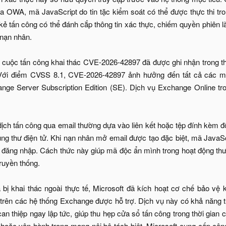
 OWA, mã JavaScript do tin tặc kiểm soát có thể được thực thi tro
 kẻ tấn công có thể đánh cắp thông tin xác thực, chiếm quyền phiên l
 nạn nhân.
c cuộc tấn công khai thác CVE-2026-42897 đã được ghi nhận trong 
. Với điểm CVSS 8.1, CVE-2026-42897 ảnh hưởng đến tất cả các 
nge Server Subscription Edition (SE). Dịch vụ Exchange Online tr
dịch tấn công qua email thường dựa vào liên kết hoặc tệp đính kèm 
dung thư điện tử. Khi nạn nhân mở email được tạo đặc biệt, mã JavaS
g đăng nhập. Cách thức này giúp mã độc ẩn mình trong hoạt động thư 
ruyền thống.
ã bị khai thác ngoài thực tế, Microsoft đã kích hoạt cơ chế bảo v
trên các hệ thống Exchange được hỗ trợ. Dịch vụ này có khả năng t
can thiệp ngay lập tức, giúp thu hẹp cửa sổ tấn công trong thời gian
t hoặc vận hành trong mạng nội bộ tách biệt, Microsoft cung cấp 