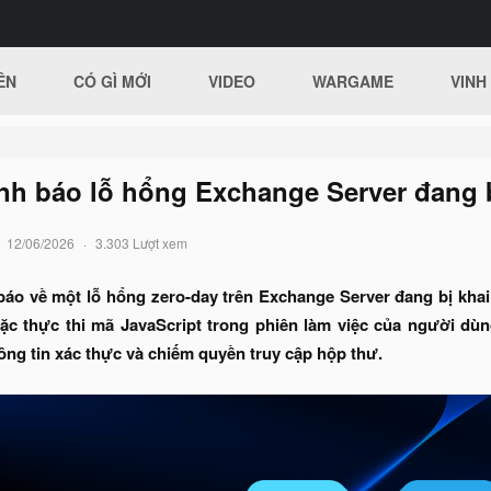
ÊN
CÓ GÌ MỚI
VIDEO
WARGAME
VINH
nh báo lỗ hổng Exchange Server đang b
12/06/2026
3.303 Lượt xem
báo về một lỗ hổng zero-day trên Exchange Server đang bị kha
tặc thực thi mã JavaScript trong phiên làm việc của người dù
ng tin xác thực và chiếm quyền truy cập hộp thư.