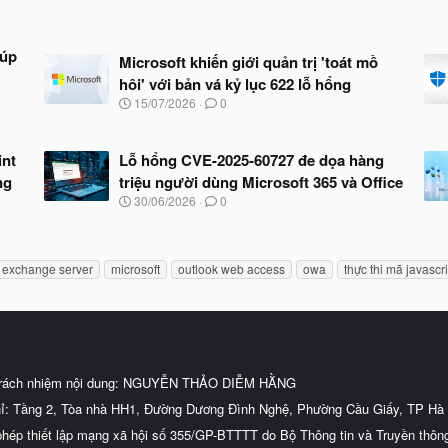
iúp
Microsoft khiến giới quản trị 'toát mồ
hôi' với bản vá kỷ lục 622 lỗ hổng
N
15/07/2026
0
g
à
y
int
Lỗ hổng CVE-2025-60727 đe dọa hàng
b
ng
triệu người dùng Microsoft 365 và Office
ắ
t
N
30/06/2026
0
đ
g
ầ
à
u
y
b
exchange server
microsoft
outlook web access
owa
thực thi mã javascri
ắ
t
đ
ầ
u
trách nhiệm nội dung: NGUYỄN THẢO DIỄM HẰNG
hỉ: Tầng 2, Tòa nhà HH1, Đường Dương Đình Nghệ, Phường Cầu Giấy, TP Hà 
phép thiết lập mạng xã hội số 355/GP-BTTTT do Bộ Thông tin và Truyền thôn