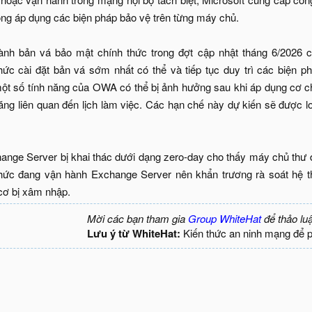
động áp dụng các biện pháp bảo vệ trên từng máy chủ.
nh bản vá bảo mật chính thức trong đợt cập nhật tháng 6/2026 c
hức cài đặt bản vá sớm nhất có thể và tiếp tục duy trì các biện p
một số tính năng của OWA có thể bị ảnh hưởng sau khi áp dụng cơ chế
ăng liên quan đến lịch làm việc. Các hạn chế này dự kiến sẽ được l
ange Server bị khai thác dưới dạng zero-day cho thấy máy chủ thư điệ
ức đang vận hành Exchange Server nên khẩn trương rà soát hệ thốn
ơ bị xâm nhập.​
Mời các bạn tham gia
Group WhiteHat
để thảo lu
Lưu ý từ WhiteHat:
Kiến thức an ninh mạng để 