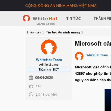
CỘNG ĐỒNG AN NINH MẠNG VIỆT NAM
TIN TỨC
THÀNH VI
Thảo luận
Tin tức An ninh mạng
Microsoft cả
WhiteHat Team
WhiteHat Team
Administrators
Microsoft vừa cảnh 
Thành viên BQT
42897 cho phép tin 
09/04/2020
nguy cơ đánh cắp thô
142
2.049 bài viết