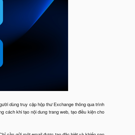
ười dùng truy cập hộp thư Exchange thông qua trình
g cách khi tạo nội dung trang web, tạo điều kiện cho
hỉ cần gửi một email được tạo đặc biệt và khiến nạn