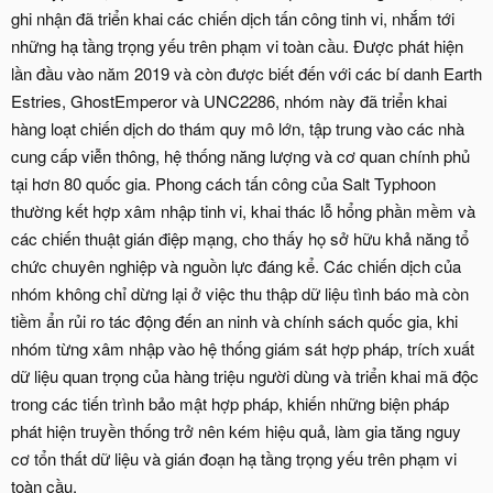
ghi nhận đã triển khai các chiến dịch tấn công tinh vi, nhắm tới
những hạ tầng trọng yếu trên phạm vi toàn cầu. Được phát hiện
lần đầu vào năm 2019 và còn được biết đến với các bí danh Earth
Estries, GhostEmperor và UNC2286, nhóm này đã triển khai
hàng loạt chiến dịch do thám quy mô lớn, tập trung vào các nhà
cung cấp viễn thông, hệ thống năng lượng và cơ quan chính phủ
tại hơn 80 quốc gia. Phong cách tấn công của Salt Typhoon
thường kết hợp xâm nhập tinh vi, khai thác lỗ hổng phần mềm và
các chiến thuật gián điệp mạng, cho thấy họ sở hữu khả năng tổ
chức chuyên nghiệp và nguồn lực đáng kể. Các chiến dịch của
nhóm không chỉ dừng lại ở việc thu thập dữ liệu tình báo mà còn
tiềm ẩn rủi ro tác động đến an ninh và chính sách quốc gia, khi
nhóm từng xâm nhập vào hệ thống giám sát hợp pháp, trích xuất
dữ liệu quan trọng của hàng triệu người dùng và triển khai mã độc
trong các tiến trình bảo mật hợp pháp, khiến những biện pháp
phát hiện truyền thống trở nên kém hiệu quả, làm gia tăng nguy
cơ tổn thất dữ liệu và gián đoạn hạ tầng trọng yếu trên phạm vi
toàn cầu.