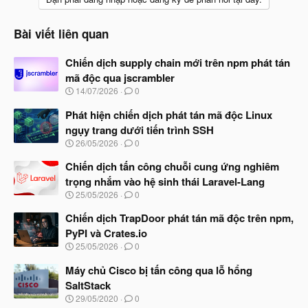
Bài viết liên quan
Chiến dịch supply chain mới trên npm phát tán
mã độc qua jscrambler
N
14/07/2026
0
g
à
Phát hiện chiến dịch phát tán mã độc Linux
y
ngụy trang dưới tiến trình SSH
b
N
26/05/2026
0
ắ
g
t
à
Chiến dịch tấn công chuỗi cung ứng nghiêm
đ
y
ầ
trọng nhắm vào hệ sinh thái Laravel-Lang
b
u
N
25/05/2026
0
ắ
g
t
à
Chiến dịch TrapDoor phát tán mã độc trên npm,
đ
y
ầ
PyPI và Crates.io
b
u
N
25/05/2026
0
ắ
g
t
à
Máy chủ Cisco bị tấn công qua lỗ hổng
đ
y
ầ
SaltStack
b
u
N
29/05/2020
0
ắ