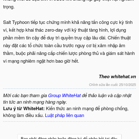
trọng.
Salt Typhoon tiếp tục chứng minh khả năng tấn công cực kỳ tinh
vi, kết hợp khai thác zero-day với kỹ thuật tàng hình, lợi dụng
phần mềm tin cậy để duy trì quyền truy cập lâu dài. Chiến thuật
này đặt các tổ chức toàn cầu trước nguy cơ bị xâm nhập âm
thầm, buộc phải nâng cấp chiến lược phòng thủ và giám sát hành
vi mạng nghiêm ngặt hơn bao giờ hết.
Theo whitehat.vn
Chỉnh sửa lần cuối:
25/10/2025
Mời các bạn tham gia
Group WhiteHat
để thảo luận và cập nhật
tin tức an ninh mạng hàng ngày.
Lưu ý từ WhiteHat:
Kiến thức an ninh mạng để phòng chống,
không làm điều xấu.
Luật pháp liên quan
Bạn phải đăng nhập hoặc đăng ký để phản hồi tại đây.