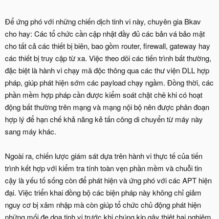
Để ứng phó với những chiến dịch tinh vi này, chuyên gia Bkav
cho hay: Các tổ chức cần cập nhật đầy đủ các bản vá bảo mật
cho tất cả các thiết bị biên, bao gồm router, firewall, gateway hay
các thiết bị truy cập từ xa. Việc theo dõi các tiến trình bất thường,
đặc biệt là hành vi chạy mã độc thông qua các thư viện DLL hợp
pháp, giúp phát hiện sớm các payload chạy ngầm. Đồng thời, các
phần mềm hợp pháp cần được kiểm soát chặt chẽ khi có hoạt
động bất thường trên mạng và mạng nội bộ nên được phân đoạn
hợp lý để hạn chế khả năng kẻ tấn công di chuyển từ máy này
sang máy khác.
Ngoài ra, chiến lược giám sát dựa trên hành vi thực tế của tiến
trình kết hợp với kiểm tra tính toàn vẹn phần mềm và chuỗi tin
cậy là yếu tố sống còn để phát hiện và ứng phó với các APT hiện
đại. Việc triển khai đồng bộ các biện pháp này không chỉ giảm
nguy cơ bị xâm nhập mà còn giúp tổ chức chủ động phát hiện
những mối đe dọa tinh vi trước khi chúng kịp gây thiệt hại nghiêm