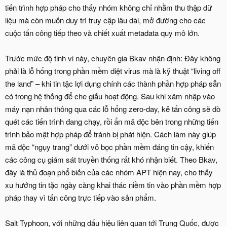
tiến trình hợp pháp cho thấy nhóm không chỉ nhằm thu thập dữ
liệu mà còn muốn duy trì truy cập lâu dài, mở đường cho các
cuộc tấn công tiếp theo và chiết xuất metadata quy mô lớn.
Trước mức độ tinh vi này, chuyên gia Bkav nhận định: Đây không
phải là lỗ hổng trong phần mềm diệt virus mà là kỹ thuật “living off
the land” – khi tin tặc lợi dụng chính các thành phần hợp pháp sẵn
có trong hệ thống để che giấu hoạt động. Sau khi xâm nhập vào
máy nạn nhân thông qua các lỗ hổng zero-day, kẻ tấn công sẽ dò
quét các tiến trình đang chạy, rồi ẩn mã độc bên trong những tiến
trình bảo mật hợp pháp để tránh bị phát hiện. Cách làm này giúp
mã độc “ngụy trang” dưới vỏ bọc phần mềm đáng tin cậy, khiến
các công cụ giám sát truyền thống rất khó nhận biết. Theo Bkav,
đây là thủ đoạn phổ biến của các nhóm APT hiện nay, cho thấy
xu hướng tin tặc ngày càng khai thác niềm tin vào phần mềm hợp
pháp thay vì tấn công trực tiếp vào sản phẩm.
Salt Typhoon, với những dấu hiệu liên quan tới Trung Quốc, được