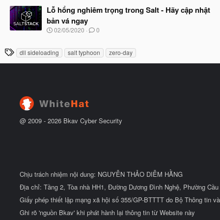
g
t
à
Lỗ hổng nghiêm trọng trong Salt - Hãy cập nhật
đ
y
ầ
bản vá ngay
b
u
N
02/05/2020
0
ắ
g
t
à
đ
T
dll sideloading
salt typhoon
zero-day
y
ầ
h
b
u
ắ
ẻ
t
đ
ầ
u
@ 2009 -
2026
Bkav Cyber Security
Chịu trách nhiệm nội dung: NGUYỄN THẢO DIỄM HẰNG
Địa chỉ: Tầng 2, Tòa nhà HH1, Đường Dương Đình Nghệ, Phường Cầu 
Giấy phép thiết lập mạng xã hội số 355/GP-BTTTT do Bộ Thông tin và
Ghi rõ 'nguồn Bkav' khi phát hành lại thông tin từ Website này