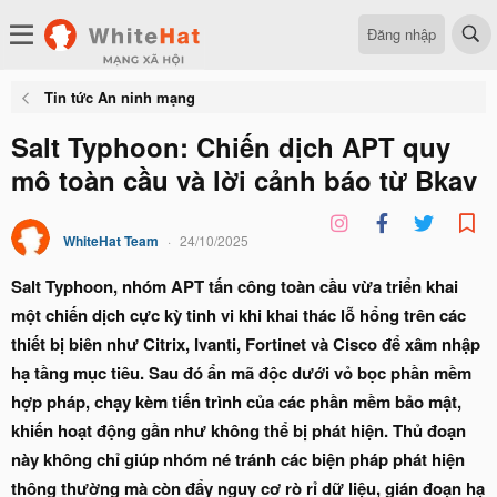
Đăng nhập
Tin tức An ninh mạng
Salt Typhoon: Chiến dịch APT quy
mô toàn cầu và lời cảnh báo từ Bkav
WhiteHat Team
24/10/2025
Salt Typhoon, nhóm APT tấn công toàn cầu vừa triển khai
một chiến dịch cực kỳ tinh vi khi khai thác lỗ hổng trên các
thiết bị biên như Citrix, Ivanti, Fortinet và Cisco để xâm nhập
hạ tầng mục tiêu. Sau đó ẩn mã độc dưới vỏ bọc phần mềm
hợp pháp, chạy kèm tiến trình của các phần mềm bảo mật,
khiến hoạt động gần như không thể bị phát hiện. Thủ đoạn
này không chỉ giúp nhóm né tránh các biện pháp phát hiện
thông thường mà còn đẩy nguy cơ rò rỉ dữ liệu, gián đoạn hạ