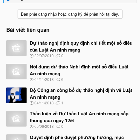
e
a
c
Bạn phải đăng nhập hoặc đăng ký để phản hồi tại đây.
t
i
o
Bài viết liên quan
n
s
Dự thảo nghị định quy định chi tiết một số điều
:
của Luật An ninh mạng
N
22/07/2019
0
g
à
Nội dung dự thảo Nghị định một số điều Luật
y
An ninh mạng
b
N
04/11/2018
6
ắ
g
t
à
Bộ Công an công bố dự thảo nghị định về Luật
đ
y
ầ
An ninh mạng
b
u
N
04/11/2018
1
ắ
g
t
à
Thảo luận về Dự thảo Luật An ninh mạng sắp
đ
y
ầ
thông qua ngày 12/6
b
u
N
05/06/2018
0
ắ
g
t
à
Quyết định phê duyệt phương hướng, mục
đ