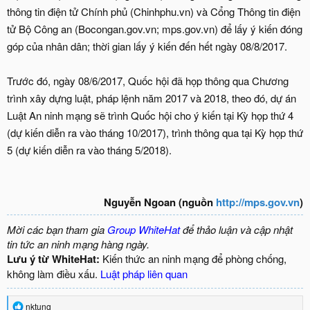
thông tin điện tử Chính phủ (Chinhphu.vn) và Cổng Thông tin điện
tử Bộ Công an (Bocongan.gov.vn; mps.gov.vn) để lấy ý kiến đóng
góp của nhân dân; thời gian lấy ý kiến đến hết ngày 08/8/2017.
Trước đó, ngày 08/6/2017, Quốc hội đã họp thông qua Chương
trình xây dựng luật, pháp lệnh năm 2017 và 2018, theo đó, dự án
Luật An ninh mạng sẽ trình Quốc hội cho ý kiến tại Kỳ họp thứ 4
(dự kiến diễn ra vào tháng 10/2017), trình thông qua tại Kỳ họp thứ
5 (dự kiến diễn ra vào tháng 5/2018).
Nguyễn Ngoan (nguồn
http://mps.gov.vn
)
Mời các bạn tham gia
Group WhiteHat
để thảo luận và cập nhật
tin tức an ninh mạng hàng ngày.
Lưu ý từ WhiteHat:
Kiến thức an ninh mạng để phòng chống,
không làm điều xấu.
Luật pháp liên quan
R
nktung