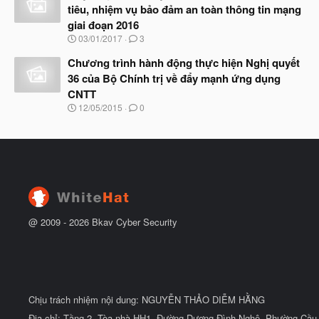
y
ầ
tiêu, nhiệm vụ bảo đảm an toàn thông tin mạng
b
u
giai đoạn 2016
ắ
t
N
03/01/2017
3
đ
g
ầ
à
Chương trình hành động thực hiện Nghị quyết
u
y
36 của Bộ Chính trị về đẩy mạnh ứng dụng
b
CNTT
ắ
t
N
12/05/2015
0
đ
g
ầ
à
u
y
b
ắ
t
đ
ầ
u
@ 2009 -
2026
Bkav Cyber Security
Chịu trách nhiệm nội dung: NGUYỄN THẢO DIỄM HẰNG
Địa chỉ: Tầng 2, Tòa nhà HH1, Đường Dương Đình Nghệ, Phường Cầu 