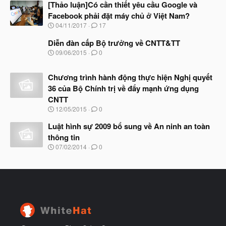
t
[Thảo luận]Có cần thiết yêu cầu Google và
y
đ
b
Facebook phải đặt máy chủ ở Việt Nam?
ầ
ắ
N
u
04/11/2017
17
t
g
đ
à
Diễn đàn cấp Bộ trưởng về CNTT&TT
ầ
y
N
u
09/06/2015
0
b
g
ắ
à
t
Chương trình hành động thực hiện Nghị quyết
y
đ
b
36 của Bộ Chính trị về đẩy mạnh ứng dụng
ầ
ắ
u
CNTT
t
đ
N
12/05/2015
0
ầ
g
u
à
Luật hình sự 2009 bổ sung về An ninh an toàn
y
thông tin
b
N
07/02/2014
0
ắ
g
t
à
đ
y
ầ
b
u
ắ
t
đ
ầ
u