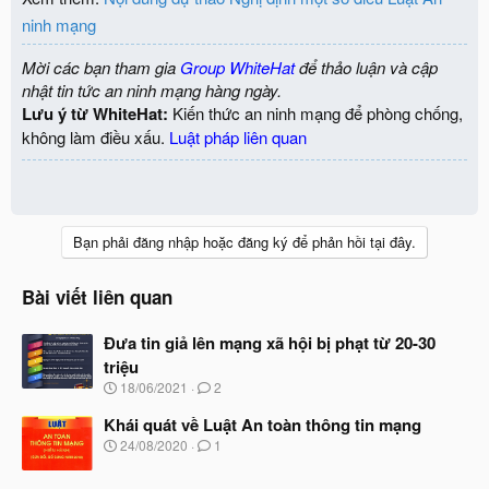
ninh mạng
Mời các bạn tham gia
Group WhiteHat
để thảo luận và cập
nhật tin tức an ninh mạng hàng ngày.
Lưu ý từ WhiteHat:
Kiến thức an ninh mạng để phòng chống,
không làm điều xấu.
Luật pháp liên quan
Bạn phải đăng nhập hoặc đăng ký để phản hồi tại đây.
Bài viết liên quan
Đưa tin giả lên mạng xã hội bị phạt từ 20-30
triệu
N
18/06/2021
2
g
à
Khái quát về Luật An toàn thông tin mạng
y
N
24/08/2020
1
b
g
ắ
à