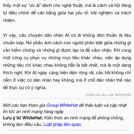
thấy một sự “ưu ái” dành cho nghệ thuật, mà là cách xã hội đang
tự điều chỉnh để cân bằng giữa hai yếu tố: trải nghiệm và trách
nhiệm.
Vì vậy, câu chuyện dán nhãn AI có lẽ không đơn thuần là tiêu
chuẩn kép. Nó phản ánh cách con người phân biệt giữa những gì
cần kiểm chứng và những gì được tạo ra để cảm nhận. Khi cùng
một công cụ phục vụ những mục tiêu khác nhau, việc áp dụng
những tiêu chí khác nhau không hẳn là bất nhất, mà là một dạng
thích nghi. Khi AI ngày càng hiện diện rộng rãi, câu hỏi không chỉ
nằm ở việc có dán nhãn hay không, mà ở chỗ dán nhãn thế nào
để thực sự có ý nghĩa.​
Chỉnh sửa lần cuối:
06/04/2026
Mời các bạn tham gia
Group WhiteHat
để thảo luận và cập nhật
tin tức an ninh mạng hàng ngày.
Lưu ý từ WhiteHat:
Kiến thức an ninh mạng để phòng chống,
không làm điều xấu.
Luật pháp liên quan