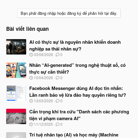
Bạn phải đăng nhập hoặc đăng ký để phản hồi tại đây.
Bài viết liên quan
AI có thực sự là nguyên nhân khiến doanh
nghiệp sa thải nhân sự?
N
03/06/2026
0
g
à
Nhãn “AI-generated” trong nghệ thuật số, có
y
thực sự cần thiết?
b
N
10/04/2026
0
ắ
g
t
à
Facebook Messenger dùng AI đọc tin nhắn:
đ
y
ầ
Lằn ranh bảo vệ lừa đảo hay quyền riêng tư?
b
u
N
13/03/2026
0
ắ
g
t
à
Cẩn trọng khi tra cứu "Danh sách các phương
đ
y
ầ
tiện vi phạm camera AI"
b
u
N
11/12/2025
0
ắ
g
t
à
Trí tuệ nhân tạo (AI) và học máy (Machine
đ