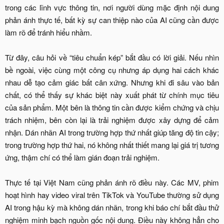
trong các lĩnh vực thông tin, nơi người dùng mặc định nội dung
phản ánh thực tế, bất kỳ sự can thiệp nào của AI cũng cần được
làm rõ để tránh hiểu nhầm.
Từ đây, câu hỏi về “tiêu chuẩn kép” bắt đầu có lời giải. Nếu nhìn
bề ngoài, việc cùng một công cụ nhưng áp dụng hai cách khác
nhau dễ tạo cảm giác bất cân xứng. Nhưng khi đi sâu vào bản
chất, có thể thấy sự khác biệt này xuất phát từ chính mục tiêu
của sản phẩm. Một bên là thông tin cần được kiểm chứng và chịu
trách nhiệm, bên còn lại là trải nghiệm được xây dựng để cảm
nhận. Dán nhãn AI trong trường hợp thứ nhất giúp tăng độ tin cậy;
trong trường hợp thứ hai, nó không nhất thiết mang lại giá trị tương
ứng, thậm chí có thể làm gián đoạn trải nghiệm.
Thực tế tại Việt Nam cũng phản ánh rõ điều này. Các MV, phim
hoạt hình hay video viral trên TikTok và YouTube thường sử dụng
AI trong hậu kỳ mà không dán nhãn, trong khi báo chí bắt đầu thử
nghiệm minh bạch nguồn gốc nội dung. Điều này không hẳn cho