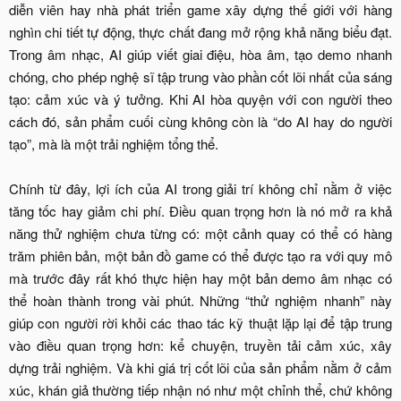
diễn viên hay nhà phát triển game xây dựng thế giới với hàng
nghìn chi tiết tự động, thực chất đang mở rộng khả năng biểu đạt.
Trong âm nhạc, AI giúp viết giai điệu, hòa âm, tạo demo nhanh
chóng, cho phép nghệ sĩ tập trung vào phần cốt lõi nhất của sáng
tạo: cảm xúc và ý tưởng. Khi AI hòa quyện với con người theo
cách đó, sản phẩm cuối cùng không còn là “do AI hay do người
tạo”, mà là một trải nghiệm tổng thể.
Chính từ đây, lợi ích của AI trong giải trí không chỉ nằm ở việc
tăng tốc hay giảm chi phí. Điều quan trọng hơn là nó mở ra khả
năng thử nghiệm chưa từng có: một cảnh quay có thể có hàng
trăm phiên bản, một bản đồ game có thể được tạo ra với quy mô
mà trước đây rất khó thực hiện hay một bản demo âm nhạc có
thể hoàn thành trong vài phút. Những “thử nghiệm nhanh” này
giúp con người rời khỏi các thao tác kỹ thuật lặp lại để tập trung
vào điều quan trọng hơn: kể chuyện, truyền tải cảm xúc, xây
dựng trải nghiệm. Và khi giá trị cốt lõi của sản phẩm nằm ở cảm
xúc, khán giả thường tiếp nhận nó như một chỉnh thể, chứ không