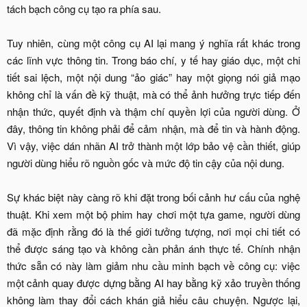
tách bạch công cụ tạo ra phía sau.
Tuy nhiên, cùng một công cụ AI lại mang ý nghĩa rất khác trong
các lĩnh vực thông tin. Trong báo chí, y tế hay giáo dục, một chi
tiết sai lệch, một nội dung “ảo giác” hay một giọng nói giả mạo
không chỉ là vấn đề kỹ thuật, mà có thể ảnh hưởng trực tiếp đến
nhận thức, quyết định và thậm chí quyền lợi của người dùng. Ở
đây, thông tin không phải để cảm nhận, mà để tin và hành động.
Vì vậy, việc dán nhãn AI trở thành một lớp bảo vệ cần thiết, giúp
người dùng hiểu rõ nguồn gốc và mức độ tin cậy của nội dung.
Sự khác biệt này càng rõ khi đặt trong bối cảnh hư cấu của nghệ
thuật. Khi xem một bộ phim hay chơi một tựa game, người dùng
đã mặc định rằng đó là thế giới tưởng tượng, nơi mọi chi tiết có
thể được sáng tạo và không cần phản ánh thực tế. Chính nhận
thức sẵn có này làm giảm nhu cầu minh bạch về công cụ: việc
một cảnh quay được dựng bằng AI hay bằng kỹ xảo truyền thống
không làm thay đổi cách khán giả hiểu câu chuyện. Ngược lại,