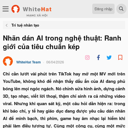
Đăng nhập
Trí tuệ nhân tạo
Nhãn dán AI trong nghệ thuật: Ranh
giới của tiêu chuẩn kép
WhiteHat Team
06/04/2026
Chỉ cần lướt vài phút trên TikTok hay mở một MV mới trên
YouTube, không khó để nhận thấy dấu ấn của AI đang phủ
bóng lên mọi ngóc ngách. Nó chỉnh sửa hình ảnh, dựng cảnh
3D, tạo nhạc, viết lời thoại, thậm chí sinh ra cả những video
viral. Nhưng khi quan sát kỹ, một câu hỏi dần hiện ra: trong
khi báo chí, y tế hay giáo dục đang được yêu cầu dán nhãn
AI để minh bạch, thì phim, game hay âm nhạc lại hiếm khi
phải làm điều tương tự. Cùng một công cụ, cùng một mức