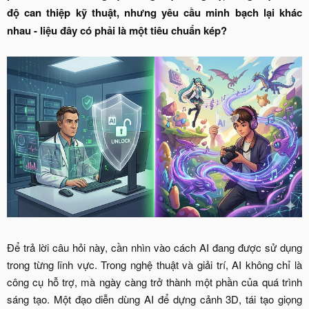
độ can thiệp kỹ thuật, nhưng yêu cầu minh bạch lại khác
nhau - liệu đây có phải là một tiêu chuẩn kép?
Để trả lời câu hỏi này, cần nhìn vào cách AI đang được sử dụng
trong từng lĩnh vực. Trong nghệ thuật và giải trí, AI không chỉ là
công cụ hỗ trợ, mà ngày càng trở thành một phần của quá trình
sáng tạo. Một đạo diễn dùng AI để dựng cảnh 3D, tái tạo giọng