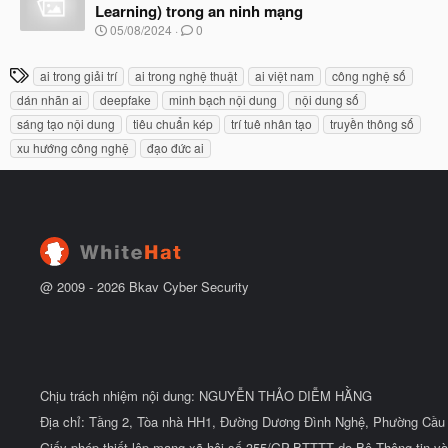
y
ầ
Learning) trong an ninh mạng
b
u
N
05/08/2024
0
ắ
g
t
à
đ
T
ai trong giải trí
ai trong nghệ thuật
ai việt nam
công nghệ số
y
ầ
h
b
u
dán nhãn ai
deepfake
minh bạch nội dung
nội dung số
ắ
ẻ
sáng tạo nội dung
tiêu chuẩn kép
trí tuê nhân tạo
truyền thông số
t
đ
xu hướng công nghệ
đạo đức ai
ầ
u
@ 2009 -
2026
Bkav Cyber Security
Chịu trách nhiệm nội dung: NGUYỄN THẢO DIỄM HẰNG
Địa chỉ: Tầng 2, Tòa nhà HH1, Đường Dương Đình Nghệ, Phường Cầu 
Giấy phép thiết lập mạng xã hội số 355/GP-BTTTT do Bộ Thông tin và