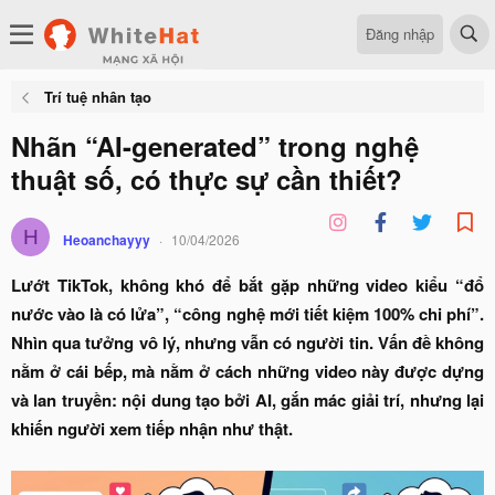
Đăng nhập
Trí tuệ nhân tạo
Nhãn “AI-generated” trong nghệ
thuật số, có thực sự cần thiết?
H
Heoanchayyy
10/04/2026
Lướt TikTok, không khó để bắt gặp những video kiểu “đổ
nước vào là có lửa”, “công nghệ mới tiết kiệm 100% chi phí”.
Nhìn qua tưởng vô lý, nhưng vẫn có người tin. Vấn đề không
nằm ở cái bếp, mà nằm ở cách những video này được dựng
và lan truyền: nội dung tạo bởi AI, gắn mác giải trí, nhưng lại
khiến người xem tiếp nhận như thật.