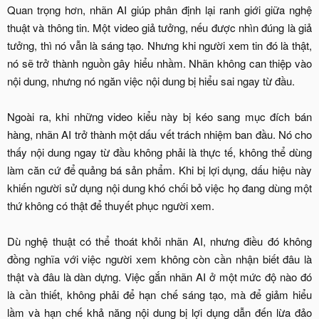
Quan trọng hơn, nhãn AI giúp phân định lại ranh giới giữa nghệ
thuật và thông tin. Một video giả tưởng, nếu được nhìn đúng là giả
tưởng, thì nó vẫn là sáng tạo. Nhưng khi người xem tin đó là thật,
nó sẽ trở thành nguồn gây hiểu nhầm. Nhãn không can thiệp vào
nội dung, nhưng nó ngăn việc nội dung bị hiểu sai ngay từ đầu.
Ngoài ra, khi những video kiểu này bị kéo sang mục đích bán
hàng, nhãn AI trở thành một dấu vết trách nhiệm ban đầu. Nó cho
thấy nội dung ngay từ đầu không phải là thực tế, không thể dùng
làm căn cứ để quảng bá sản phẩm. Khi bị lợi dụng, dấu hiệu này
khiến người sử dụng nội dung khó chối bỏ việc họ đang dùng một
thứ không có thật để thuyết phục người xem.
Dù nghệ thuật có thể thoát khỏi nhãn AI, nhưng điều đó không
đồng nghĩa với việc người xem không còn cần nhận biết đâu là
thật và đâu là dàn dựng. Việc gắn nhãn AI ở một mức độ nào đó
là cần thiết, không phải để hạn chế sáng tạo, mà để giảm hiểu
lầm và hạn chế khả năng nội dung bị lợi dụng dẫn đến lừa đảo