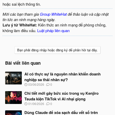
hoặc sai lệch thông tin.​
Mời các bạn tham gia
Group WhiteHat
để thảo luận và cập nhật
tin tức an ninh mạng hàng ngày.
Lưu ý từ WhiteHat:
Kiến thức an ninh mạng để phòng chống,
không làm điều xấu.
Luật pháp liên quan
Bạn phải đăng nhập hoặc đăng ký để phản hồi tại đây.
Bài viết liên quan
AI có thực sự là nguyên nhân khiến doanh
nghiệp sa thải nhân sự?
N
03/06/2026
0
g
à
Chi tiết mới gây bức xúc trong vụ Kenjiro
y
Tsuda kiện TikTok vì AI nhại giọng
b
N
01/06/2026
0
ắ
g
t
à
Dùng Claude để xóa sạch dấu vết số trên
đ