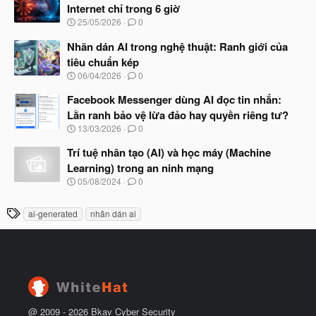
y
ầ
Internet chỉ trong 6 giờ
b
u
N
25/05/2026
0
ắ
g
t
à
Nhãn dán AI trong nghệ thuật: Ranh giới của
đ
y
ầ
tiêu chuẩn kép
b
u
N
06/04/2026
0
ắ
g
t
à
Facebook Messenger dùng AI đọc tin nhắn:
đ
y
ầ
Lằn ranh bảo vệ lừa đảo hay quyền riêng tư?
b
u
N
13/03/2026
0
ắ
g
t
à
Trí tuệ nhân tạo (AI) và học máy (Machine
đ
y
ầ
Learning) trong an ninh mạng
b
u
N
05/08/2024
0
ắ
g
t
à
đ
T
ai-generated
nhãn dán ai
y
ầ
h
b
u
ắ
ẻ
t
đ
ầ
u
@ 2009 -
2026
Bkav Cyber Security