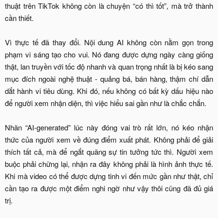
thuật trên TikTok không còn là chuyện “có thì tốt”, mà trở thành
cần thiết.
Vì thực tế đã thay đổi. Nội dung AI không còn nằm gọn trong
phạm vi sáng tạo cho vui. Nó đang được dựng ngày càng giống
thật, lan truyền với tốc độ nhanh và quan trọng nhất là bị kéo sang
mục đích ngoài nghệ thuật - quảng bá, bán hàng, thậm chí dẫn
dắt hành vi tiêu dùng. Khi đó, nếu không có bất kỳ dấu hiệu nào
để người xem nhận diện, thì việc hiểu sai gần như là chắc chắn.
Nhãn “AI-generated” lúc này đóng vai trò rất lớn, nó kéo nhận
thức của người xem về đúng điểm xuất phát. Không phải để giải
thích tất cả, mà để ngắt quãng sự tin tưởng tức thì. Người xem
buộc phải chững lại, nhận ra đây không phải là hình ảnh thực tế.
Khi mà video có thể được dựng tinh vi đến mức gần như thật, chỉ
cần tạo ra được một điểm nghi ngờ như vậy thôi cũng đã đủ giá
trị.