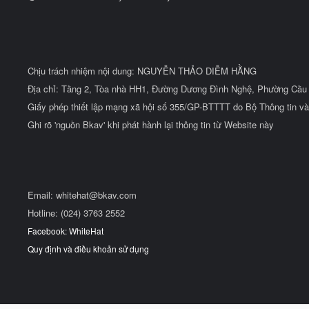
Chịu trách nhiệm nội dung: NGUYỄN THẢO DIỄM HẰNG
Địa chỉ: Tầng 2, Tòa nhà HH1, Đường Dương Đình Nghệ, Phường Cầu 
Giấy phép thiết lập mạng xã hội số 355/GP-BTTTT do Bộ Thông tin và
Ghi rõ 'nguồn Bkav' khi phát hành lại thông tin từ Website này
Email:
whitehat@bkav.com
Hotline: (024) 3763 2552
Facebook: WhiteHat
Quy định và điều khoản sử dụng