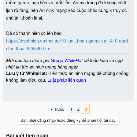
mềm game, nạp tiền và mất tiền, Admin trang đó không có lí
lịch rõ ràng, nên An nink mạng vào cuộc chắc cũng k truy đc
chủ tài khoản là ai.
Đã có thanh niên đc lên báo.
https://thanhnien.vn/thoi-su/19-tuo...hoan-game-va-1410-card-
dien-thoai-849540.html
Mời các bạn tham gia
Group WhiteHat
để thảo luận và cập
nhật tin tức an ninh mạng hàng ngày.
Lưu ý từ WhiteHat:
Kiến thức an ninh mạng để phòng chống,
không làm điều xấu.
Luật pháp liên quan
Trước
1
2
3
Bạn phải đăng nhập hoặc đăng ký để phản hồi tại đây.
Bài viết liên quan