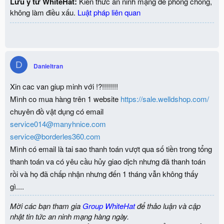
Lưu ý từ WhiteHat:
Kiến thức an ninh mạng để phòng chống,
không làm điều xấu.
Luật pháp liên quan
D
Danieltran
Xin cac van giup minh với !?!!!!!!!!
Mình co mua hàng trên 1 website
https://sale.welldshop.com/
chuyên đồ vật dụng có email
service014@manyhnice.com
service@borderles360.com
Mình có email là tai sao thanh toán vượt qua số tiền trong tổng
thanh toán va có yêu cầu hủy giao dịch nhưng đã thanh toán
rồi và họ đã chấp nhận nhưng đến 1 tháng vẫn không thấy
gì....
Mời các bạn tham gia
Group WhiteHat
để thảo luận và cập
nhật tin tức an ninh mạng hàng ngày.