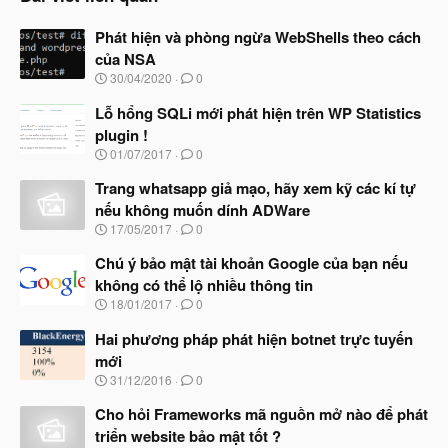
Phát hiện và phòng ngừa WebShells theo cách
của NSA
N
30/04/2020
0
g
à
Lỗ hổng SQLi mới phát hiện trên WP Statistics
y
plugin !
b
N
01/07/2017
0
ắ
g
t
à
Trang whatsapp giả mạo, hãy xem kỹ các kí tự
đ
y
ầ
nếu không muốn dính ADWare
b
u
N
17/05/2017
0
ắ
g
t
à
Chú ý bảo mật tài khoản Google của bạn nếu
đ
y
ầ
không có thể lộ nhiều thông tin
b
u
N
18/01/2017
0
ắ
g
t
à
Hai phương pháp phát hiện botnet trực tuyến
đ
y
ầ
mới
b
u
N
31/12/2016
0
ắ
g
t
à
Cho hỏi Frameworks mã nguồn mở nào để phát
đ
y
ầ
triển website bảo mật tốt ?
b
u