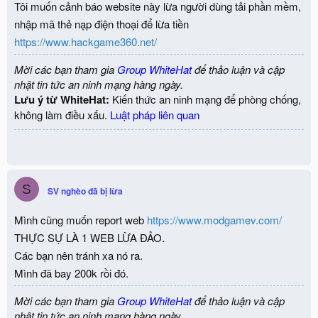
Tôi muốn cảnh báo website này lừa người dùng tải phần mềm,
s
:
nhập mã thẻ nạp điện thoại để lừa tiền
https://www.hackgame360.net/
Mời các bạn tham gia
Group WhiteHat
để thảo luận và cập
nhật tin tức an ninh mạng hàng ngày.
Lưu ý từ WhiteHat:
Kiến thức an ninh mạng để phòng chống,
không làm điều xấu.
Luật pháp liên quan
S
SV nghèo đã bị lừa
Mình cũng muốn report web
https://www.modgamev.com/
THỰC SỰ LÀ 1 WEB LỪA ĐẢO.
Các bạn nên tránh xa nó ra.
Mình đã bay 200k rồi đó.
Mời các bạn tham gia
Group WhiteHat
để thảo luận và cập
nhật tin tức an ninh mạng hàng ngày.