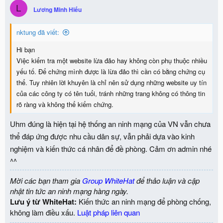
L
i
Lương Minh Hiếu
o
n
nktung đã viết:
s
:
Hi bạn
Việc kiểm tra một website lừa đảo hay không còn phụ thuộc nhiều
yếu tố. Để chứng mình được là lừa đảo thì cần có bằng chứng cụ
thể. Tuy nhiên lời khuyên là chỉ nên sử dụng những website uy tín
của các công ty có tên tuổi, tránh những trang không có thông tin
rõ ràng và không thể kiểm chứng.
Uhm đúng là hiện tại hệ thống an ninh mạng của VN vẫn chưa
thể đáp ứng được nhu cầu dân sự, vẫn phải dựa vào kinh
nghiệm và kiến thức cá nhân để đề phòng. Cảm ơn admin nhé
^^
Mời các bạn tham gia
Group WhiteHat
để thảo luận và cập
nhật tin tức an ninh mạng hàng ngày.
Lưu ý từ WhiteHat:
Kiến thức an ninh mạng để phòng chống,
không làm điều xấu.
Luật pháp liên quan