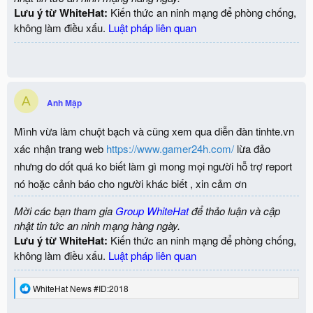
Lưu ý từ WhiteHat:
Kiến thức an ninh mạng để phòng chống,
không làm điều xấu.
Luật pháp liên quan
A
Anh Mập
Mình vừa làm chuột bạch và cũng xem qua diễn đàn tinhte.vn
xác nhận trang web
https://www.gamer24h.com/
lừa đảo
nhưng do dốt quá ko biết làm gì mong mọi người hỗ trợ report
nó hoặc cảnh báo cho người khác biết , xin cảm ơn
Mời các bạn tham gia
Group WhiteHat
để thảo luận và cập
nhật tin tức an ninh mạng hàng ngày.
Lưu ý từ WhiteHat:
Kiến thức an ninh mạng để phòng chống,
không làm điều xấu.
Luật pháp liên quan
R
WhiteHat News #ID:2018
e
a