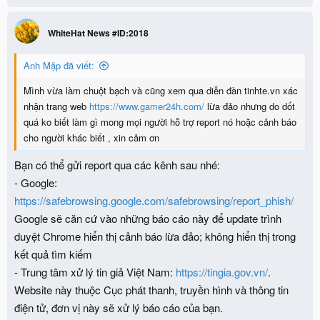
c
t
i
WhiteHat News #ID:2018
o
n
Anh Mập đã viết:
s
:
Mình vừa làm chuột bạch và cũng xem qua diễn đàn tinhte.vn xác
nhận trang web
https://www.gamer24h.com/
lừa đảo nhưng do dốt
quá ko biết làm gì mong mọi người hỗ trợ report nó hoặc cảnh báo
cho người khác biết , xin cảm ơn
Bạn có thể gửi report qua các kênh sau nhé:
- Google:
https://safebrowsing.google.com/safebrowsing/report_phish/
Google sẽ căn cứ vào những báo cáo này để update trình
duyệt Chrome hiển thị cảnh báo lừa đảo; không hiển thị trong
kết quả tìm kiếm
- Trung tâm xử lý tin giả Việt Nam:
https://tingia.gov.vn/
.
Website này thuộc Cục phát thanh, truyền hình và thông tin
điện tử, đơn vị này sẽ xử lý báo cáo của bạn.