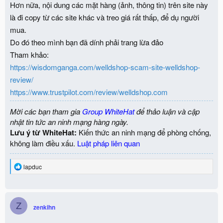
Hơn nữa, nội dung các mặt hàng (ảnh, thông tin) trên site này
là đi copy từ các site khác và treo giá rất thấp, để dụ người
mua.
Do đó theo mình bạn đã dính phải trang lừa đảo
Tham khảo:
https://wisdomganga.com/welldshop-scam-site-welldshop-
review/
https://www.trustpilot.com/review/welldshop.com
Mời các bạn tham gia
Group WhiteHat
để thảo luận và cập
nhật tin tức an ninh mạng hàng ngày.
Lưu ý từ WhiteHat:
Kiến thức an ninh mạng để phòng chống,
không làm điều xấu.
Luật pháp liên quan
R
lapduc
e
a
c
t
Z
i
zenkihn
o
n