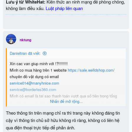
Lưu ý từ WhiteHat:
Kiến thức an ninh mạng để phòng chống,
không làm điều xấu.
Luật pháp liên quan
nktung
Danieltran đã viết:
Xin cac van giup minh với !?!!!!!!!!
Mình co mua hàng trên 1 website
https://sale.welldshop.com/
chuyên đồ vật dụng có email
service014@manyhnice.com
service@borderles360.com
Mình có email là tai sao thanh toán vượt qua số tiền trong tổng
Nhấn để mở rộng...
thanh toán va có yêu cầu hủy giao dịch nhưng đã thanh toán rồi
và họ đã chấp nhận nhưng đến 1 tháng vẫn không thấy gì....
Theo thông tin trên mạng chỉ ra thì trang này không đáng tin
cậy vì thông tin chủ sở hữu không rõ ràng, không có liên hệ
qua điện thoại trực tiếp để phản ánh.