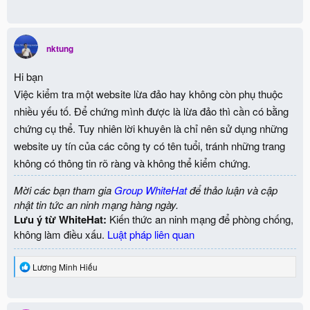
nktung
Hi bạn
Việc kiểm tra một website lừa đảo hay không còn phụ thuộc
nhiều yếu tố. Để chứng mình được là lừa đảo thì cần có bằng
chứng cụ thể. Tuy nhiên lời khuyên là chỉ nên sử dụng những
website uy tín của các công ty có tên tuổi, tránh những trang
không có thông tin rõ ràng và không thể kiểm chứng.
Mời các bạn tham gia
Group WhiteHat
để thảo luận và cập
nhật tin tức an ninh mạng hàng ngày.
Lưu ý từ WhiteHat:
Kiến thức an ninh mạng để phòng chống,
không làm điều xấu.
Luật pháp liên quan
R
Lương Minh Hiếu
e
a
c
t