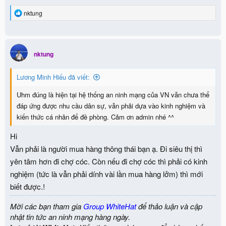
R
nktung
e
a
c
t
i
nktung
o
n
Lương Minh Hiếu đã viết:
s
:
Uhm đúng là hiện tại hệ thống an ninh mạng của VN vẫn chưa thể
đáp ứng được nhu cầu dân sự, vẫn phải dựa vào kinh nghiệm và
kiến thức cá nhân để đề phòng. Cảm ơn admin nhé ^^
Hi
Vẫn phải là người mua hàng thông thái bạn ạ. Đi siêu thị thì
yên tâm hơn đi chợ cóc. Còn nếu đi chợ cóc thì phải có kinh
nghiệm (tức là vẫn phải dính vài lần mua hàng lởm) thì mới
biết được.!
Mời các bạn tham gia
Group WhiteHat
để thảo luận và cập
nhật tin tức an ninh mạng hàng ngày.