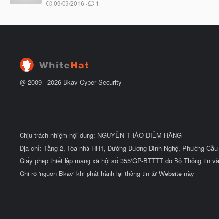
N
09/09/2016
1
ắ
g
t
à
đ
y
ầ
b
u
ắ
t
đ
ầ
u
@ 2009 -
2026
Bkav Cyber Security
Chịu trách nhiệm nội dung: NGUYỄN THẢO DIỄM HẰNG
Địa chỉ: Tầng 2, Tòa nhà HH1, Đường Dương Đình Nghệ, Phường Cầu 
Giấy phép thiết lập mạng xã hội số 355/GP-BTTTT do Bộ Thông tin và
Ghi rõ 'nguồn Bkav' khi phát hành lại thông tin từ Website này