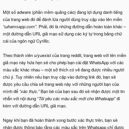
Một số adware (phần mềm quảng cáo) đang lợi dụng danh tiếng
của trang web đó để đánh lừa người dùng truy cập vào tên miền
“шһатѕарр.com”
. Phải, đó là những đường dẫn hoàn toàn khác –
một đường dẫn URL giả mạo sử dụng các ký tự trong bảng chữ
cái của ngôn ngữ Cyrillic.
Theo thành viên u/yuexist của trang reddit, trang web với tên miền
giả mạo này hứa hẹn sẽ cho phép bạn cài đặt WhatsApp với các
màu sắc khác nhau – một sở thích có vẻ đang được nhiều người
chú ý. Tuy nhiên nếu bạn truy cập vào đường link đó, bạn sẽ
được yêu cầu chia sẻ trang web này với những người bạn của
mình để
“xác thực.”
Bạn bè của bạn sau đó sẽ nhận được một tin
nhắn với nội dung “
Tôi yêu các màu sắc mới cho Whatsapp
” đi
kèm với đường dẫn URL giả mạo.
Ngay khi bạn đã hoàn thành xong bước xác thực trên, bạn sẽ
nhận được thông báo rằng các màu sắc trên Whatsapp chỉ được