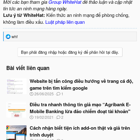
Mời các bạn tham gia
Group WhiteHat
để thảo luận và cập nhật
tin tức an ninh mạng hàng ngày.
Lưu ý từ WhiteHat:
Kiến thức an ninh mạng để phòng chống,
không làm điều xấu.
Luật pháp liên quan
R
whf
e
a
c
Bạn phải đăng nhập hoặc đăng ký để phản hồi tại đây.
t
i
o
Bài viết liên quan
n
s
Website bị tấn công điều hướng về trang cá độ,
:
game trên tìm kiếm google
N
26/06/2025
1
g
à
Điều tra nhanh thông tin giả mạo “Agribank E-
y
Mobile Banking lừa đảo chiếm đoạt tài khoản"
b
N
19/02/2021
2
ắ
g
t
à
Cách nhận biết tiện ích add-on thật và giả trên
đ
y
ầ
trình duyệt
b
u