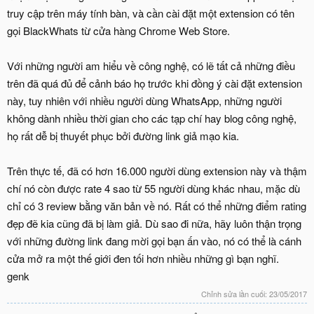
truy cập trên máy tính bàn, và cần cài đặt một extension có tên
gọi BlackWhats từ cửa hàng Chrome Web Store.
Với những người am hiểu về công nghệ, có lẽ tất cả những điều
trên đã quá đủ để cảnh báo họ trước khi đồng ý cài đặt extension
này, tuy nhiên với nhiều người dùng WhatsApp, những người
không dành nhiều thời gian cho các tạp chí hay blog công nghệ,
họ rất dễ bị thuyết phục bởi đường link giả mạo kia.
Trên thực tế, đã có hơn 16.000 người dùng extension này và thậm
chí nó còn được rate 4 sao từ 55 người dùng khác nhau, mặc dù
chỉ có 3 review bằng văn bản về nó. Rất có thể những điểm rating
đẹp đẽ kia cũng đã bị làm giả. Dù sao đi nữa, hãy luôn thận trọng
với những đường link đang mời gọi bạn ấn vào, nó có thể là cánh
cửa mở ra một thế giới đen tối hơn nhiều những gì bạn nghĩ.
genk
Chỉnh sửa lần cuối:
23/05/2017