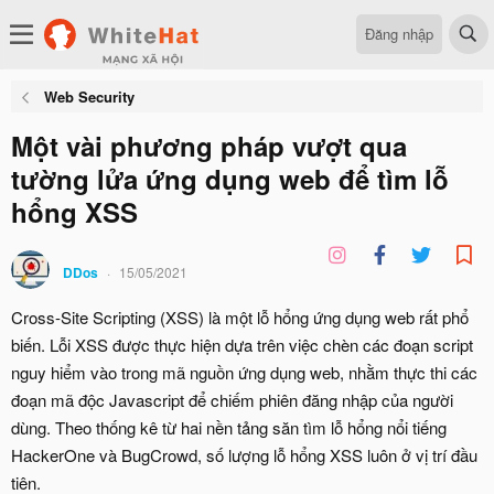
Đăng nhập
Web Security
Một vài phương pháp vượt qua
tường lửa ứng dụng web để tìm lỗ
hổng XSS
DDos
15/05/2021
Cross-Site Scripting (XSS) là một lỗ hổng ứng dụng web rất phổ
biến. Lỗi XSS được thực hiện dựa trên việc chèn các đoạn script
nguy hiểm vào trong mã nguồn ứng dụng web, nhằm thực thi các
đoạn mã độc Javascript để chiếm phiên đăng nhập của người
dùng. Theo thống kê từ hai nền tảng săn tìm lỗ hổng nổi tiếng
HackerOne và BugCrowd, số lượng lỗ hổng XSS luôn ở vị trí đầu
tiên.