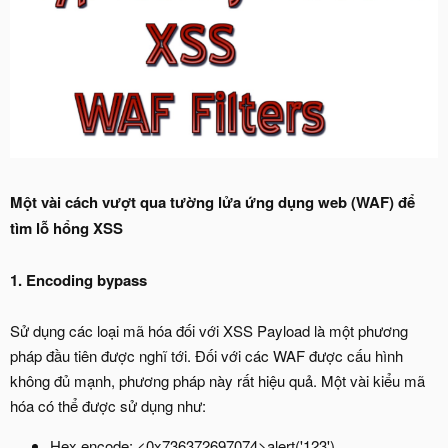
Một vài cách vượt qua tường lửa ứng dụng web (WAF) để
tìm lỗ hổng XSS
1. Encoding bypass
Sử dụng các loại mã hóa đối với XSS Payload là một phương
pháp đầu tiên được nghĩ tới. Đối với các WAF được cấu hình
không đủ mạnh, phương pháp này rất hiệu quả. Một vài kiểu mã
hóa có thể được sử dụng như:
Hex encode: <0x736372697074>alert('123')