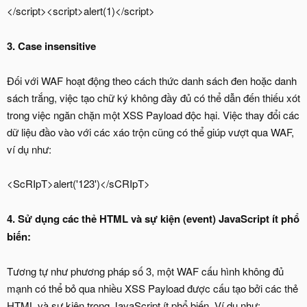
</script><script>alert(1)</script>
3. Case insensitive
Đối với WAF hoạt động theo cách thức danh sách đen hoặc danh
sách trắng, việc tạo chữ ký không đầy đủ có thể dẫn đến thiếu xót
trong việc ngăn chặn một XSS Payload độc hại. Việc thay đổi các
dữ liệu đầo vào với các xáo trộn cũng có thể giúp vượt qua WAF,
ví dụ như:
<ScRIpT>alert('123')</sCRIpT>
4. Sử dụng các thẻ HTML và sự kiện (event) JavaScript ít phổ
biến:
Tương tự như phương pháp số 3, một WAF cấu hình không đủ
mạnh có thể bỏ qua nhiều XSS Payload được cấu tạo bởi các thẻ
HTML và sự kiện trong JavaScript ít phổ biến. Ví dụ như: