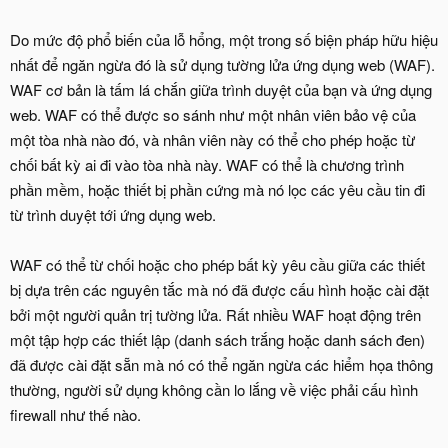
Do mức độ phổ biến của lỗ hổng, một trong số biện pháp hữu hiệu
nhất để ngăn ngừa đó là sử dụng tường lửa ứng dụng web (WAF).
WAF cơ bản là tấm lá chắn giữa trình duyệt của bạn và ứng dụng
web. WAF có thể được so sánh như một nhân viên bảo vệ của
một tòa nhà nào đó, và nhân viên này có thể cho phép hoặc từ
chối bất kỳ ai đi vào tòa nhà này. WAF có thể là chương trình
phần mềm, hoặc thiết bị phần cứng mà nó lọc các yêu cầu tin đi
từ trình duyệt tới ứng dụng web.
WAF có thể từ chối hoặc cho phép bất kỳ yêu cầu giữa các thiết
bị dựa trên các nguyên tắc mà nó đã được cấu hình hoặc cài đặt
bởi một người quản trị tường lửa. Rất nhiều WAF hoạt động trên
một tập hợp các thiết lập (danh sách trắng hoặc danh sách đen)
đã được cài đặt sẵn mà nó có thể ngăn ngừa các hiểm họa thông
thường, người sử dụng không cần lo lắng về việc phải cấu hình
firewall như thế nào.