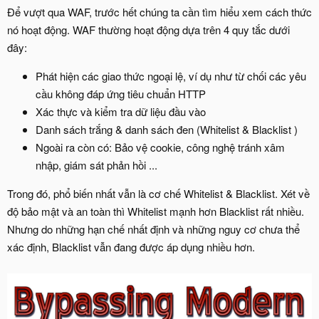
Để vượt qua WAF, trước hết chúng ta cần tìm hiểu xem cách thức
nó hoạt động. WAF thường hoạt động dựa trên 4 quy tắc dưới
đây:
Phát hiện các giao thức ngoại lệ, ví dụ như từ chối các yêu
cầu không đáp ứng tiêu chuẩn HTTP
Xác thực và kiểm tra dữ liệu đầu vào
Danh sách trắng & danh sách đen (Whitelist & Blacklist )
Ngoài ra còn có: Bảo vệ cookie, công nghệ tránh xâm
nhập, giám sát phản hồi ...
Trong đó, phổ biến nhất vẫn là cơ chế Whitelist & Blacklist. Xét về
độ bảo mật và an toàn thì Whitelist mạnh hơn Blacklist rất nhiều.
Nhưng do những hạn chế nhất định và những nguy cơ chưa thể
xác định, Blacklist vẫn đang được áp dụng nhiều hơn.