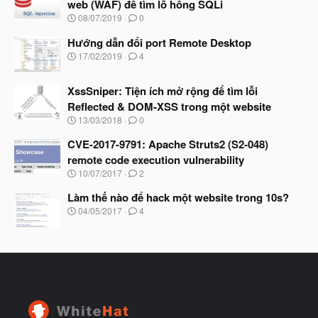
web (WAF) để tìm lỗ hổng SQLi
b
N
08/07/2019
0
ắ
g
t
à
Hướng dẫn đổi port Remote Desktop
đ
y
ầ
N
17/02/2019
4
b
u
g
ắ
à
t
XssSniper: Tiện ích mở rộng để tìm lỗi
y
đ
b
Reflected & DOM-XSS trong một website
ầ
ắ
N
u
13/03/2018
0
t
g
đ
à
CVE-2017-9791: Apache Struts2 (S2-048)
ầ
y
u
remote code execution vulnerability
b
N
10/07/2017
2
ắ
g
t
à
Làm thế nào để hack một website trong 10s?
đ
y
ầ
N
04/05/2017
4
b
u
g
ắ
à
t
y
đ
b
ầ
ắ
u
t
đ
ầ
u