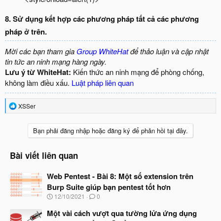
8. Sử dụng kết hợp các phương pháp tất cả các phương
pháp ở trên.
Mời các bạn tham gia
Group WhiteHat
để thảo luận và cập nhật
tin tức an ninh mạng hàng ngày.
Lưu ý từ WhiteHat:
Kiến thức an ninh mạng để phòng chống,
không làm điều xấu.
Luật pháp liên quan
R
XSSer
e
a
c
Bạn phải đăng nhập hoặc đăng ký để phản hồi tại đây.
t
i
o
Bài viết liên quan
n
s
Web Pentest - Bài 8: Một số extension trên
:
Burp Suite giúp bạn pentest tốt hơn
N
12/10/2021
0
g
à
Một vài cách vượt qua tường lửa ứng dụng
y