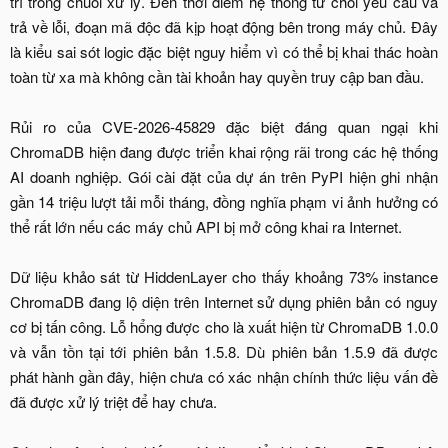
trí trong chuỗi xử lý. Đến thời điểm hệ thống từ chối yêu cầu và
trả về lỗi, đoạn mã độc đã kịp hoạt động bên trong máy chủ. Đây
là kiểu sai sót logic đặc biệt nguy hiểm vì có thể bị khai thác hoàn
toàn từ xa mà không cần tài khoản hay quyền truy cập ban đầu.
Rủi ro của CVE-2026-45829 đặc biệt đáng quan ngại khi
ChromaDB hiện đang được triển khai rộng rãi trong các hệ thống
AI doanh nghiệp. Gói cài đặt của dự án trên PyPI hiện ghi nhận
gần 14 triệu lượt tải mỗi tháng, đồng nghĩa phạm vi ảnh hưởng có
thể rất lớn nếu các máy chủ API bị mở công khai ra Internet.
Dữ liệu khảo sát từ HiddenLayer cho thấy khoảng 73% instance
ChromaDB đang lộ diện trên Internet sử dụng phiên bản có nguy
cơ bị tấn công. Lỗ hổng được cho là xuất hiện từ ChromaDB 1.0.0
và vẫn tồn tại tới phiên bản 1.5.8. Dù phiên bản 1.5.9 đã được
phát hành gần đây, hiện chưa có xác nhận chính thức liệu vấn đề
đã được xử lý triệt để hay chưa.