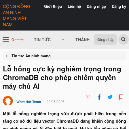
CỘNG ĐỒNG
Giới thiệu
Liên hệ
Đăng nhập
Đăng ký
AN NINH
MẠNG VIỆT
NAM
Đăng nhập
TIN TỨC
THÀNH VIÊN
CÓ GÌ 
Tin tức An ninh mạng
Lỗ hổng cực kỳ nghiêm trọng trong
ChromaDB cho phép chiếm quyền
máy chủ AI
WhiteHat Team
20/05/2026
Một lỗ hổng nghiêm trọng vừa được phát hiện trong nền
tảng cơ sở dữ liệu vector ChromaDB đang khiến cộng đồng
an ninh mạng và AI đặc biệt lo ngại, khi kẻ tấn công có thể