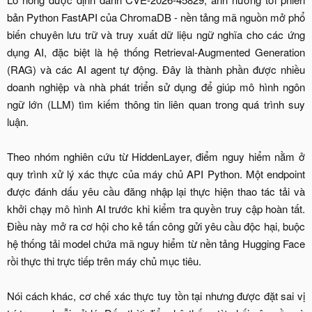
bản Python FastAPI của ChromaDB - nền tảng mã nguồn mở phổ
biến chuyên lưu trữ và truy xuất dữ liệu ngữ nghĩa cho các ứng
dụng AI, đặc biệt là hệ thống Retrieval-Augmented Generation
(RAG) và các AI agent tự động. Đây là thành phần được nhiều
doanh nghiệp và nhà phát triển sử dụng để giúp mô hình ngôn
ngữ lớn (LLM) tìm kiếm thông tin liên quan trong quá trình suy
luận.
Theo nhóm nghiên cứu từ HiddenLayer, điểm nguy hiểm nằm ở
quy trình xử lý xác thực của máy chủ API Python. Một endpoint
được đánh dấu yêu cầu đăng nhập lại thực hiện thao tác tải và
khởi chạy mô hình AI trước khi kiểm tra quyền truy cập hoàn tất.
Điều này mở ra cơ hội cho kẻ tấn công gửi yêu cầu độc hại, buộc
hệ thống tải model chứa mã nguy hiểm từ nền tảng Hugging Face
rồi thực thi trực tiếp trên máy chủ mục tiêu.
Nói cách khác, cơ chế xác thực tuy tồn tại nhưng được đặt sai vị