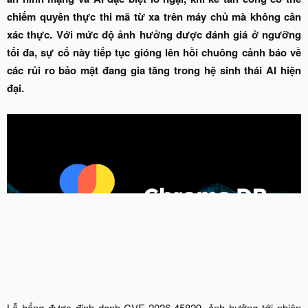
chiếm quyền thực thi mã từ xa trên máy chủ mà không cần
xác thực. Với mức độ ảnh hưởng được đánh giá ở ngưỡng
tối đa, sự cố này tiếp tục gióng lên hồi chuông cảnh báo về
các rủi ro bảo mật đang gia tăng trong hệ sinh thái AI hiện
đại.
Lỗ hổng được định danh CVE-2026-45829, ảnh hưởng tới phiên