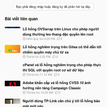
Bạn phải đăng nhập hoặc đăng ký để phản hồi tại đây.
Bài viết liên quan
Lỗ hổng OVSwrap trên Linux cho phép người
dùng thường leo thang đặc quyền lên root
N
Hôm qua, lúc 4:29 PM
0
g
à
Lỗ hổng nghiêm trọng trên Gitea có thể dẫn tới
y
chiếm quyền máy chủ từ xa
b
N
Thứ tư lúc 2:22 PM
0
ắ
g
t
à
cPanel vá lỗ hổng nghiêm trọng cho phép thực
đ
y
ầ
thi SQL với quyền root cơ sở dữ liệu
b
u
N
Thứ tư lúc 11:12 AM
0
ắ
g
t
à
Adobe khẩn cấp vá lỗ hổng CVSS 10 ảnh
đ
y
ầ
hưởng nền tảng Campaign Classic
b
u
N
Thứ ba lúc 10:25 AM
0
ắ
g
t
à
Người dùng TP-Link cần chú ý tới lỗ hổng bảo
đ
y
ầ
mật mới này