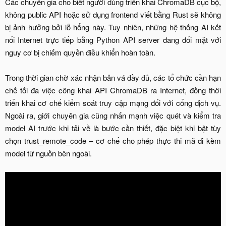
Các chuyên gia cho biết người dùng triển khai ChromaDB cục bộ,
không public API hoặc sử dụng frontend viết bằng Rust sẽ không
bị ảnh hưởng bởi lỗ hổng này. Tuy nhiên, những hệ thống AI kết
nối Internet trực tiếp bằng Python API server đang đối mặt với
nguy cơ bị chiếm quyền điều khiển hoàn toàn.
Trong thời gian chờ xác nhận bản vá đầy đủ, các tổ chức cần hạn
chế tối đa việc công khai API ChromaDB ra Internet, đồng thời
triển khai cơ chế kiểm soát truy cập mạng đối với cổng dịch vụ.
Ngoài ra, giới chuyên gia cũng nhấn mạnh việc quét và kiểm tra
model AI trước khi tải về là bước cần thiết, đặc biệt khi bật tùy
chọn trust_remote_code – cơ chế cho phép thực thi mã đi kèm
model từ nguồn bên ngoài.