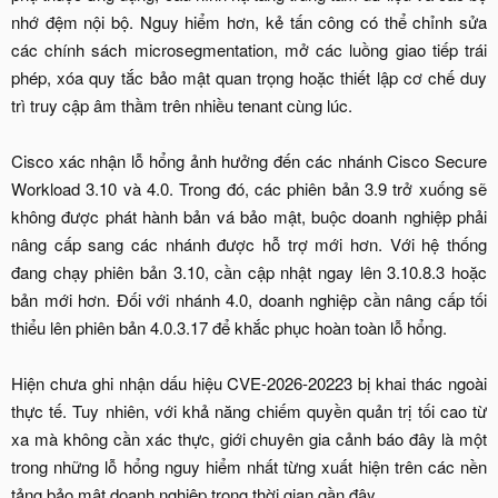
nhớ đệm nội bộ. Nguy hiểm hơn, kẻ tấn công có thể chỉnh sửa
các chính sách microsegmentation, mở các luồng giao tiếp trái
phép, xóa quy tắc bảo mật quan trọng hoặc thiết lập cơ chế duy
trì truy cập âm thầm trên nhiều tenant cùng lúc.
Cisco xác nhận lỗ hổng ảnh hưởng đến các nhánh Cisco Secure
Workload 3.10 và 4.0. Trong đó, các phiên bản 3.9 trở xuống sẽ
không được phát hành bản vá bảo mật, buộc doanh nghiệp phải
nâng cấp sang các nhánh được hỗ trợ mới hơn. Với hệ thống
đang chạy phiên bản 3.10, cần cập nhật ngay lên 3.10.8.3 hoặc
bản mới hơn. Đối với nhánh 4.0, doanh nghiệp cần nâng cấp tối
thiểu lên phiên bản 4.0.3.17 để khắc phục hoàn toàn lỗ hổng.
Hiện chưa ghi nhận dấu hiệu CVE-2026-20223 bị khai thác ngoài
thực tế. Tuy nhiên, với khả năng chiếm quyền quản trị tối cao từ
xa mà không cần xác thực, giới chuyên gia cảnh báo đây là một
trong những lỗ hổng nguy hiểm nhất từng xuất hiện trên các nền
tảng bảo mật doanh nghiệp trong thời gian gần đây.​