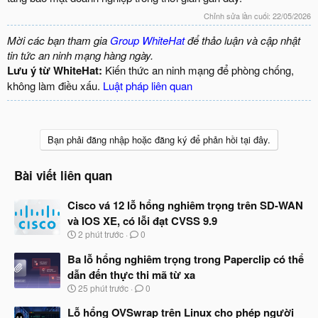
Chỉnh sửa lần cuối:
22/05/2026
Mời các bạn tham gia
Group WhiteHat
để thảo luận và cập nhật
tin tức an ninh mạng hàng ngày.
Lưu ý từ WhiteHat:
Kiến thức an ninh mạng để phòng chống,
không làm điều xấu.
Luật pháp liên quan
Bạn phải đăng nhập hoặc đăng ký để phản hồi tại đây.
Bài viết liên quan
Cisco vá 12 lỗ hổng nghiêm trọng trên SD-WAN
và IOS XE, có lỗi đạt CVSS 9.9
N
2 phút trước
0
g
à
Ba lỗ hổng nghiêm trọng trong Paperclip có thể
y
dẫn đến thực thi mã từ xa
b
N
25 phút trước
0
ắ
g
t
à
Lỗ hổng OVSwrap trên Linux cho phép người
đ