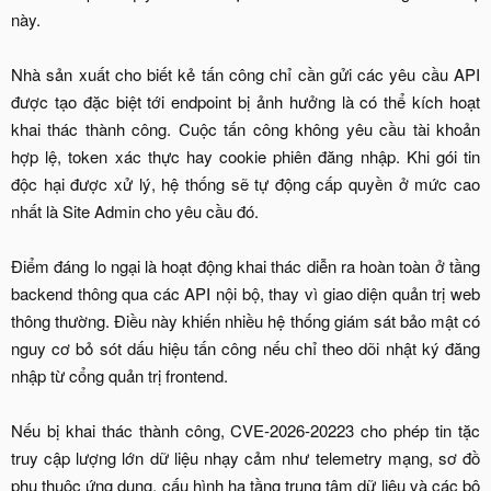
này.
Nhà sản xuất cho biết kẻ tấn công chỉ cần gửi các yêu cầu API
được tạo đặc biệt tới endpoint bị ảnh hưởng là có thể kích hoạt
khai thác thành công. Cuộc tấn công không yêu cầu tài khoản
hợp lệ, token xác thực hay cookie phiên đăng nhập. Khi gói tin
độc hại được xử lý, hệ thống sẽ tự động cấp quyền ở mức cao
nhất là Site Admin cho yêu cầu đó.
Điểm đáng lo ngại là hoạt động khai thác diễn ra hoàn toàn ở tầng
backend thông qua các API nội bộ, thay vì giao diện quản trị web
thông thường. Điều này khiến nhiều hệ thống giám sát bảo mật có
nguy cơ bỏ sót dấu hiệu tấn công nếu chỉ theo dõi nhật ký đăng
nhập từ cổng quản trị frontend.
Nếu bị khai thác thành công, CVE-2026-20223 cho phép tin tặc
truy cập lượng lớn dữ liệu nhạy cảm như telemetry mạng, sơ đồ
phụ thuộc ứng dụng, cấu hình hạ tầng trung tâm dữ liệu và các bộ