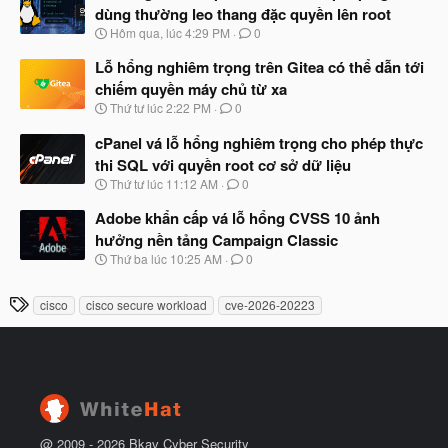
y
ầ
dùng thường leo thang đặc quyền lên root
b
u
N
Hôm qua, lúc 4:29 PM
0
ắ
g
t
à
Lỗ hổng nghiêm trọng trên Gitea có thể dẫn tới
đ
y
ầ
chiếm quyền máy chủ từ xa
b
u
N
Thứ tư lúc 2:22 PM
0
ắ
g
t
à
cPanel vá lỗ hổng nghiêm trọng cho phép thực
đ
y
ầ
thi SQL với quyền root cơ sở dữ liệu
b
u
N
Thứ tư lúc 11:12 AM
0
ắ
g
t
à
Adobe khẩn cấp vá lỗ hổng CVSS 10 ảnh
đ
y
ầ
hưởng nền tảng Campaign Classic
b
u
N
Thứ ba lúc 10:25 AM
0
ắ
g
t
à
đ
T
cisco
cisco secure workload
cve-2026-20223
y
ầ
h
b
u
ắ
ẻ
t
đ
ầ
u
@ 2009 -
2026
Bkav Cyber Security