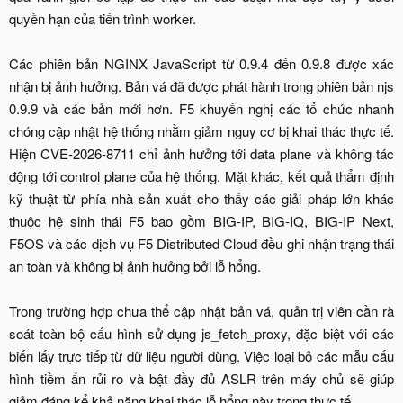
quyền hạn của tiến trình worker.
Các phiên bản NGINX JavaScript từ 0.9.4 đến 0.9.8 được xác
nhận bị ảnh hưởng. Bản vá đã được phát hành trong phiên bản njs
0.9.9 và các bản mới hơn. F5 khuyến nghị các tổ chức nhanh
chóng cập nhật hệ thống nhằm giảm nguy cơ bị khai thác thực tế.
Hiện CVE-2026-8711 chỉ ảnh hưởng tới data plane và không tác
động tới control plane của hệ thống. Mặt khác, kết quả thẩm định
kỹ thuật từ phía nhà sản xuất cho thấy các giải pháp lớn khác
thuộc hệ sinh thái F5 bao gồm BIG-IP, BIG-IQ, BIG-IP Next,
F5OS và các dịch vụ F5 Distributed Cloud đều ghi nhận trạng thái
an toàn và không bị ảnh hưởng bởi lỗ hổng.
Trong trường hợp chưa thể cập nhật bản vá, quản trị viên cần rà
soát toàn bộ cấu hình sử dụng js_fetch_proxy, đặc biệt với các
biến lấy trực tiếp từ dữ liệu người dùng. Việc loại bỏ các mẫu cấu
hình tiềm ẩn rủi ro và bật đầy đủ ASLR trên máy chủ sẽ giúp
giảm đáng kể khả năng khai thác lỗ hổng này trong thực tế.