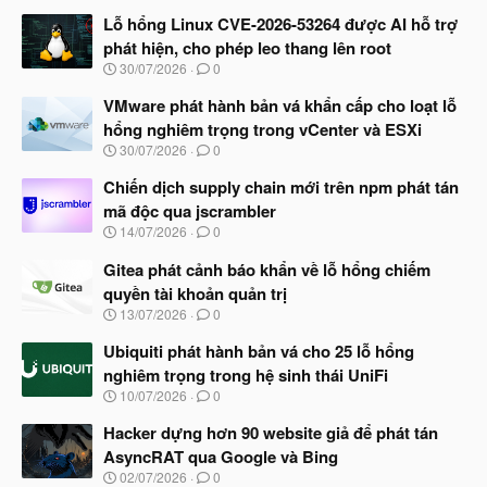
Lỗ hổng Linux CVE-2026-53264 được AI hỗ trợ
phát hiện, cho phép leo thang lên root
N
30/07/2026
0
g
à
VMware phát hành bản vá khẩn cấp cho loạt lỗ
y
hổng nghiêm trọng trong vCenter và ESXi
b
N
30/07/2026
0
ắ
g
t
à
Chiến dịch supply chain mới trên npm phát tán
đ
y
ầ
mã độc qua jscrambler
b
u
N
14/07/2026
0
ắ
g
t
à
Gitea phát cảnh báo khẩn về lỗ hổng chiếm
đ
y
ầ
quyền tài khoản quản trị
b
u
N
13/07/2026
0
ắ
g
t
à
Ubiquiti phát hành bản vá cho 25 lỗ hổng
đ
y
ầ
nghiêm trọng trong hệ sinh thái UniFi
b
u
N
10/07/2026
0
ắ
g
t
à
Hacker dựng hơn 90 website giả để phát tán
đ
y
ầ
AsyncRAT qua Google và Bing
b
u
N
02/07/2026
0
ắ