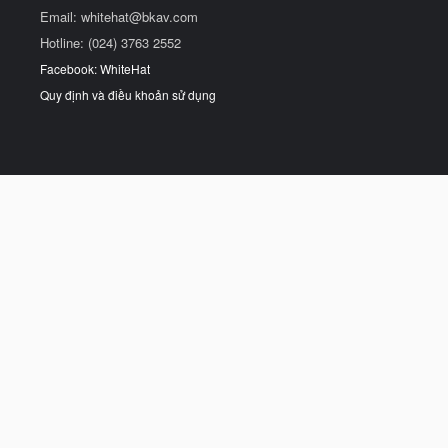
Email:
whitehat@bkav.com
Hotline: (024) 3763 2552
Facebook: WhiteHat
Quy định và điều khoản sử dụng