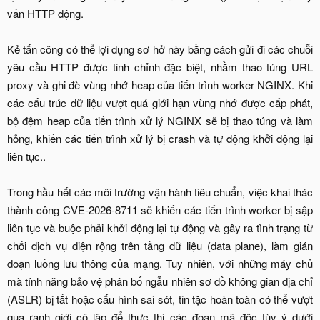
vấn HTTP động.
Kẻ tấn công có thể lợi dụng sơ hở này bằng cách gửi đi các chuỗi
yêu cầu HTTP được tinh chỉnh đặc biệt, nhằm thao túng URL
proxy và ghi đè vùng nhớ heap của tiến trình worker NGINX. Khi
các cấu trúc dữ liệu vượt quá giới hạn vùng nhớ được cấp phát,
bộ đệm heap của tiến trình xử lý NGINX sẽ bị thao túng và làm
hỏng, khiến các tiến trình xử lý bị crash và tự động khởi động lại
liên tục..
Trong hầu hết các môi trường vận hành tiêu chuẩn, việc khai thác
thành công CVE-2026-8711 sẽ khiến các tiến trình worker bị sập
liên tục và buộc phải khởi động lại tự động và gây ra tình trạng từ
chối dịch vụ diện rộng trên tầng dữ liệu (data plane), làm gián
đoạn luồng lưu thông của mạng. Tuy nhiên, với những máy chủ
mà tính năng bảo vệ phân bố ngẫu nhiên sơ đồ không gian địa chỉ
(ASLR) bị tắt hoặc cấu hình sai sót, tin tặc hoàn toàn có thể vượt
qua ranh giới cô lập để thực thi các đoạn mã độc tùy ý dưới