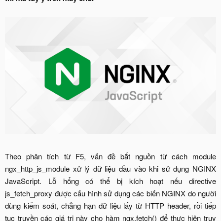
Theo phân tích từ F5, vấn đề bắt nguồn từ cách module
ngx_http_js_module xử lý dữ liệu đầu vào khi sử dụng NGINX
JavaScript. Lỗ hổng có thể bị kích hoạt nếu directive
js_fetch_proxy được cấu hình sử dụng các biến NGINX do người
dùng kiểm soát, chẳng hạn dữ liệu lấy từ HTTP header, rồi tiếp
tục truyền các giá trị này cho hàm ngx.fetch() để thực hiện truy