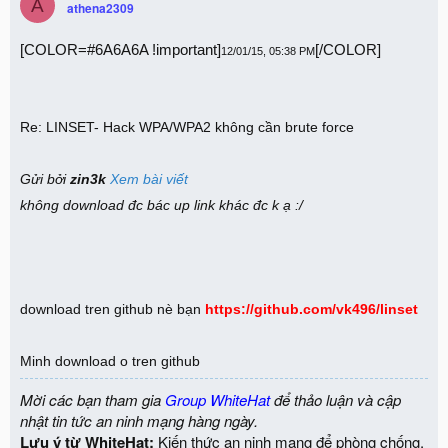
A
athena2309
[COLOR=#6A6A6A !important]
[/COLOR]
12/01/15, 05:38 PM
Re: LINSET- Hack WPA/WPA2 không cần brute force
Gửi bởi
zin3k
Xem bài viết
không download đc bác up link khác đc k ạ :/
download tren github nè bạn
https://github.com/vk496/linset
Minh download o tren github
Mời các bạn tham gia
Group WhiteHat
để thảo luận và cập
nhật tin tức an ninh mạng hàng ngày.
Lưu ý từ WhiteHat:
Kiến thức an ninh mạng để phòng chống,