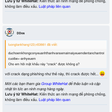
Lưu ý từ WhiteHat:
Kiến thức an ninh mạng để phòng chống,
không làm điều xấu.
Luật pháp liên quan
DDos
luongtankhang123;n53661 đã viết:
duchoemkhongconyeuanhthanhvansemaimaiyeuemdentanchantroi
cuoibe+-anhyeuem
Cho em hỏi mật khẩu này "crack" được không ạ?
với crack dạng phishing như thế này, thì crack được hết...
Mời các bạn tham gia
Group WhiteHat
để thảo luận và cập
nhật tin tức an ninh mạng hàng ngày.
Lưu ý từ WhiteHat:
Kiến thức an ninh mạng để phòng chống,
không làm điều xấu.
Luật pháp liên quan