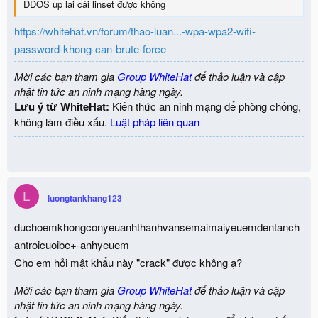
DDOS up lại cái linset được không
https://whitehat.vn/forum/thao-luan...-wpa-wpa2-wifi-
password-khong-can-brute-force
Mời các bạn tham gia
Group WhiteHat
để thảo luận và cập
nhật tin tức an ninh mạng hàng ngày.
Lưu ý từ WhiteHat:
Kiến thức an ninh mạng để phòng chống,
không làm điều xấu.
Luật pháp liên quan
L
luongtankhang123
duchoemkhongconyeuanhthanhvansemaimaiyeuemdentanch
antroicuoibe+-anhyeuem
Cho em hỏi mật khẩu này "crack" được không ạ?
Mời các bạn tham gia
Group WhiteHat
để thảo luận và cập
nhật tin tức an ninh mạng hàng ngày.