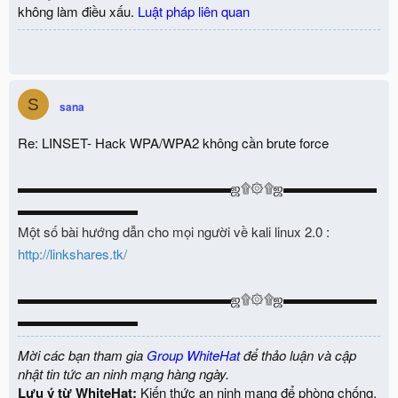
không làm điều xấu.
Luật pháp liên quan
S
sana
Re: LINSET- Hack WPA/WPA2 không cần brute force
▬▬▬▬▬▬▬▬▬▬▬▬▬▬▬▬ஜ۩۞۩ஜ▬▬▬▬▬▬▬
▬▬▬▬▬▬▬▬▬
Một số bài hướng dẫn cho mọi người về kali linux 2.0 :
http://linkshares.tk/
▬▬▬▬▬▬▬▬▬▬▬▬▬▬▬▬ஜ۩۞۩ஜ▬▬▬▬▬▬▬
▬▬▬▬▬▬▬▬▬
Mời các bạn tham gia
Group WhiteHat
để thảo luận và cập
nhật tin tức an ninh mạng hàng ngày.
Lưu ý từ WhiteHat:
Kiến thức an ninh mạng để phòng chống,