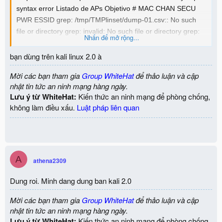
syntax error Listado de APs Objetivo # MAC CHAN SECU
PWR ESSID grep: /tmp/TMPlinset/dump-01.csv:: No such
file or directory grep: invalid: No such file or directory grep:
Nhấn để mở rộng...
number: No such file or directory grep: of: No such file or
directory grep: lines: No such file or directory 1) head:
bạn dùng trên kali linux 2.0 à
/tmp/TMPlinset/dump-01.csv: invalid number of lines 100%
Mời các bạn tham gia
Group WhiteHat
để thảo luận và cập
(*) Red con Clientes Selecciona Objetivo #>
nhật tin tức an ninh mạng hàng ngày.
Lưu ý từ WhiteHat:
Kiến thức an ninh mạng để phòng chống,
ai hướng dẫn fix lỗi này với
không làm điều xấu.
Luật pháp liên quan
A
athena2309
Dung roi. Minh dang dung ban kali 2.0
Mời các bạn tham gia
Group WhiteHat
để thảo luận và cập
nhật tin tức an ninh mạng hàng ngày.
Lưu ý từ WhiteHat:
Kiến thức an ninh mạng để phòng chống,