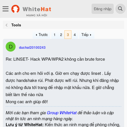
Đăng nhập
Tools
Trước
1
2
3
4
Tiếp
D
duchai20100243
Re: LINSET- Hack WPA/WPA2 không cần brute force
Các anh cho em hỏi với ạ. Giờ em chạy được linset . Lấy
được handshake rùi. Phát được wifi rùi. Nhưng khi đăng nhập
nó không đưa tới trang để nhập mật khẩu nữa. E giờ chẳng
biết làm thế nào nữa
Mong cac anh giúp đỡ!
Mời các bạn tham gia
Group WhiteHat
để thảo luận và cập
nhật tin tức an ninh mạng hàng ngày.
Lưu ý từ WhiteHat:
Kiến thức an ninh mạng để phòng chống,