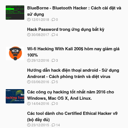
BlueBorne - Bluetooth Hacker : Cách cài đặt và
sử dụng
N
12/01/2018
0
g
à
Hack Password trong ứng dụng bất kỳ
y
N
30/08/2017
4
b
g
ắ
à
t
Wi-fi Hacking With Kali 200$ hôm nay giảm giá
y
đ
b
100%
ầ
ắ
N
u
29/12/2016
3
t
g
đ
à
Hướng dẫn hack điện thoại android - Sử dụng
ầ
y
u
Androrat - Cách phòng tránh và diệt virus
b
N
03/06/2016
5
ắ
g
t
à
Các công cụ hacking tốt nhất năm 2016 cho
đ
y
ầ
Windows, Mac OS X, And Linux.
b
u
N
14/04/2016
0
ắ
g
t
à
Các tool dành cho Certified Ethical Hacker v9
đ
y
ầ
(bộ đầy đủ)
b
u
N
23/12/2015
14
ắ