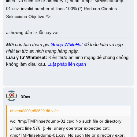
lines: No such file or directory 1) head: /tmp/TMPlinset/dump-
01.csv: invalid number of lines 100% (*) Red con Clientes
Selecciona Objetivo #>
ai hướng dẫn fix lỗi này với
Mời các bạn tham gia
Group WhiteHat
để thảo luận và cập
nhật tin tức an ninh mạng hàng ngày.
Lưu ý từ WhiteHat:
Kiến thức an ninh mạng để phòng chống,
không làm điều xấu.
Luật pháp liên quan
DDos
athena2309;n53622 đã viết:
wc: /tmp/TMPlinset/dump-01.csv: No such file or directory
./linset: line 976: [: -le: unary operator expected cat:
/tmp/TMPlinset/dump-01.csv: No such file or directory expr: