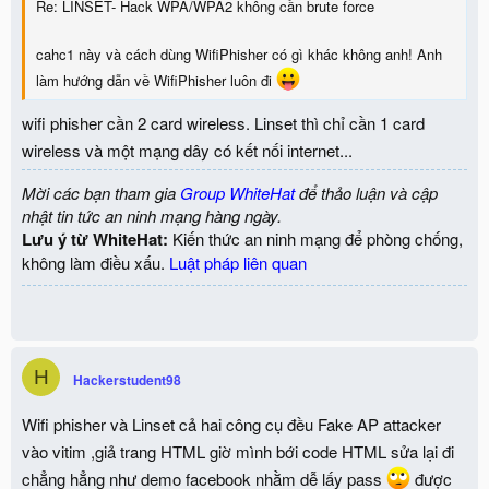
Re: LINSET- Hack WPA/WPA2 không cần brute force
cahc1 này và cách dùng WifiPhisher có gì khác không anh! Anh
làm hướng dẫn về WifiPhisher luôn đi
wifi phisher cần 2 card wireless. Linset thì chỉ cần 1 card
wireless và một mạng dây có kết nối internet...
Mời các bạn tham gia
Group WhiteHat
để thảo luận và cập
nhật tin tức an ninh mạng hàng ngày.
Lưu ý từ WhiteHat:
Kiến thức an ninh mạng để phòng chống,
không làm điều xấu.
Luật pháp liên quan
H
Hackerstudent98
Wifi phisher và Linset cả hai công cụ đều Fake AP attacker
vào vitim ,giả trang HTML giờ mình bới code HTML sửa lại đi
chẳng hẳng như demo facebook nhằm dễ lấy pass
được