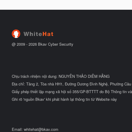
g
t
à
đ
y
ầ
b
u
ắ
t
đ
ầ
u
@ 2009 -
2026
Bkav Cyber Security
Chịu trách nhiệm nội dung: NGUYỄN THẢO DIỄM HẰNG
Địa chỉ: Tầng 2, Tòa nhà HH1, Đường Dương Đình Nghệ, Phường Cầu 
Giấy phép thiết lập mạng xã hội số 355/GP-BTTTT do Bộ Thông tin và
Ghi rõ 'nguồn Bkav' khi phát hành lại thông tin từ Website này
Email:
whitehat@bkav.com