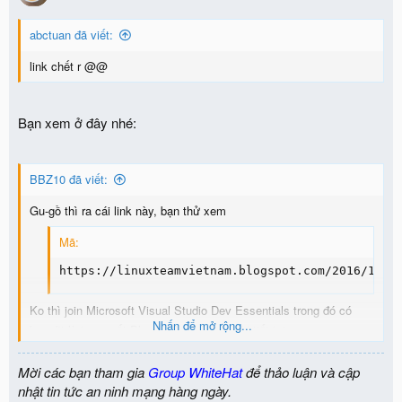
abctuan đã viết:
link chết r @@
Bạn xem ở đây nhé:
BBZ10 đã viết:
Gu-gồ thì ra cái link này, bạn thử xem
Mã:
https://linuxteamvietnam.blogspot.com/2016/10/c
Ko thì join Microsoft Visual Studio Dev Essentials trong đó có
Nhấn để mở rộng...
benefit là truy xuất Pluralsight 3 tháng, chi tiết tại
http://go.pluralsight.com/visual-studio-dev-ess
, cũng có khóa học
về CEH đó bạn
Mời các bạn tham gia
Group WhiteHat
để thảo luận và cập
View attachment 1561
nhật tin tức an ninh mạng hàng ngày.