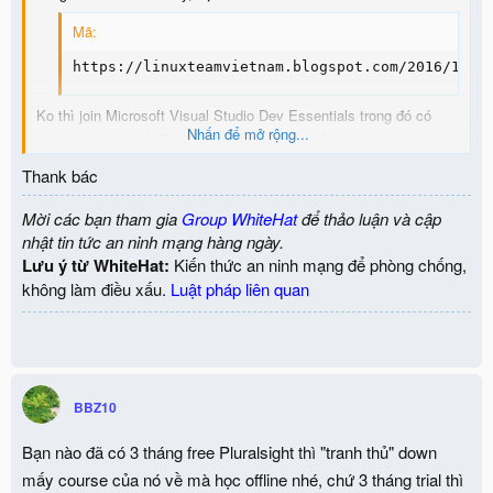
Mã:
https://linuxteamvietnam.blogspot.com/2016/10/c
Ko thì join Microsoft Visual Studio Dev Essentials trong đó có
Nhấn để mở rộng...
benefit là truy xuất Pluralsight 3 tháng, chi tiết tại
http://go.pluralsight.com/visual-studio-dev-ess
, cũng có khóa học
Thank bác
về CEH đó bạn
View attachment 1561
Mời các bạn tham gia
Group WhiteHat
để thảo luận và cập
View attachment 1560
nhật tin tức an ninh mạng hàng ngày.
Lưu ý từ WhiteHat:
Kiến thức an ninh mạng để phòng chống,
không làm điều xấu.
Luật pháp liên quan
BBZ10
Bạn nào đã có 3 tháng free Pluralsight thì "tranh thủ" down
mấy course của nó về mà học offline nhé, chứ 3 tháng trial thì