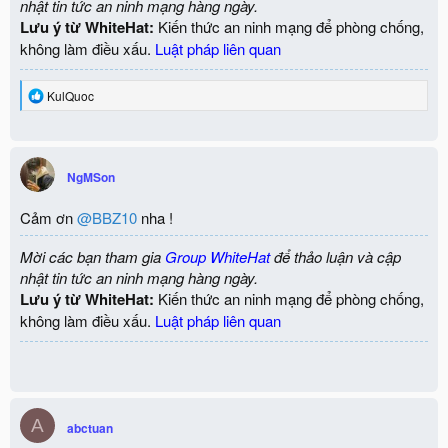
nhật tin tức an ninh mạng hàng ngày.
Lưu ý từ WhiteHat:
Kiến thức an ninh mạng để phòng chống,
không làm điều xấu.
Luật pháp liên quan
R
KulQuoc
e
a
c
t
i
NgMSon
o
n
Cảm ơn
@BBZ10
nha !
s
:
Mời các bạn tham gia
Group WhiteHat
để thảo luận và cập
nhật tin tức an ninh mạng hàng ngày.
Lưu ý từ WhiteHat:
Kiến thức an ninh mạng để phòng chống,
không làm điều xấu.
Luật pháp liên quan
A
abctuan