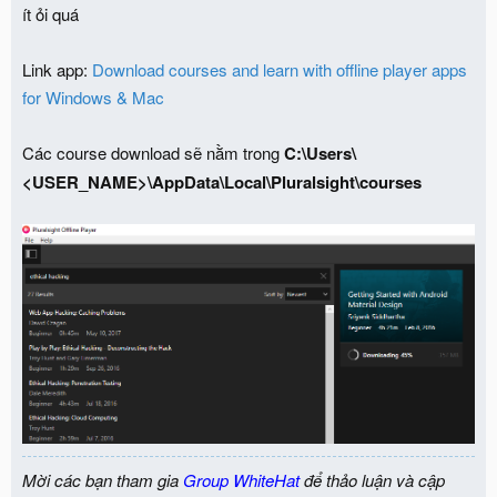
ít ỏi quá
Link app:
Download courses and learn with offline player apps
for Windows & Mac
Các course download sẽ nằm trong
C:\Users\
<USER_NAME>\AppData\Local\Pluralsight\courses
Mời các bạn tham gia
Group WhiteHat
để thảo luận và cập