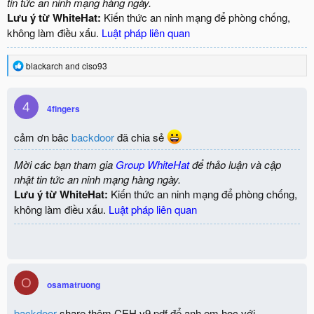
tin tức an ninh mạng hàng ngày.
Lưu ý từ WhiteHat:
Kiến thức an ninh mạng để phòng chống,
không làm điều xấu.
Luật pháp liên quan
R
blackarch
and
ciso93
e
a
c
4
4fingers
t
i
o
cảm ơn bâc
backdoor
đã chia sẻ
n
s
Mời các bạn tham gia
Group WhiteHat
để thảo luận và cập
:
nhật tin tức an ninh mạng hàng ngày.
Lưu ý từ WhiteHat:
Kiến thức an ninh mạng để phòng chống,
không làm điều xấu.
Luật pháp liên quan
O
osamatruong
backdoor
share thêm CEH v9.pdf để anh em học với