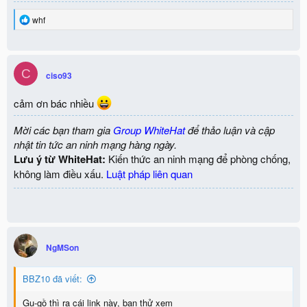
R
whf
e
a
c
t
C
i
ciso93
o
n
cảm ơn bác nhiều
s
:
Mời các bạn tham gia
Group WhiteHat
để thảo luận và cập
nhật tin tức an ninh mạng hàng ngày.
Lưu ý từ WhiteHat:
Kiến thức an ninh mạng để phòng chống,
không làm điều xấu.
Luật pháp liên quan
NgMSon
BBZ10 đã viết:
Gu-gồ thì ra cái link này, bạn thử xem