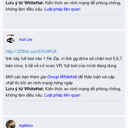
View attachment 1560
Lưu ý từ WhiteHat:
Kiến thức an ninh mạng để phòng chống,
không làm điều xấu.
Luật pháp liên quan
Half Life
http://123link.co/cEHv9FUll
link này full tool vào 1 file Zip, vì link gg drive sẽ chặn tool 5,6,7
báo virus. b tải về cứ scan VR, full tool của mình đang dùng
Mời các bạn tham gia
Group WhiteHat
để thảo luận và cập
nhật tin tức an ninh mạng hàng ngày.
Lưu ý từ WhiteHat:
Kiến thức an ninh mạng để phòng chống,
không làm điều xấu.
Luật pháp liên quan
NgMSon