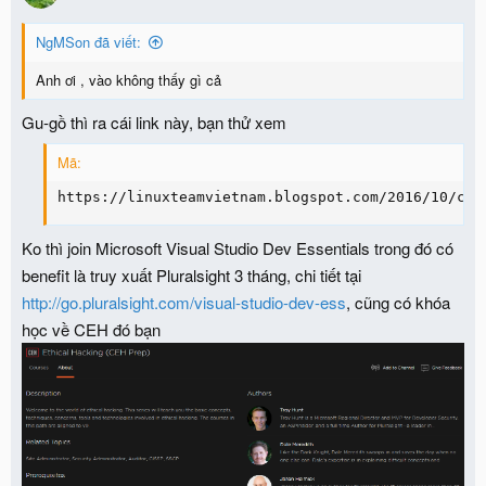
NgMSon đã viết:
Anh ơi , vào không thấy gì cả
Gu-gồ thì ra cái link này, bạn thử xem
Mã:
https://linuxteamvietnam.blogspot.com/2016/10/chi
Ko thì join Microsoft Visual Studio Dev Essentials trong đó có
benefit là truy xuất Pluralsight 3 tháng, chi tiết tại
http://go.pluralsight.com/visual-studio-dev-ess
, cũng có khóa
học về CEH đó bạn