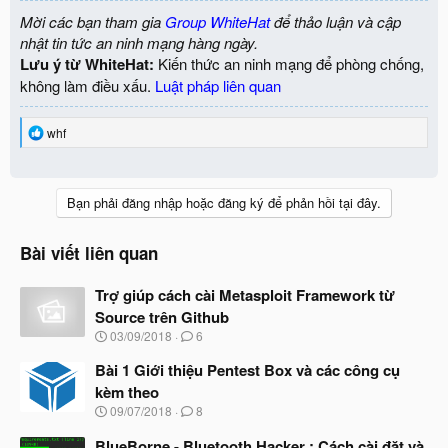
Mời các bạn tham gia
Group WhiteHat
để thảo luận và cập
nhật tin tức an ninh mạng hàng ngày.
Lưu ý từ WhiteHat:
Kiến thức an ninh mạng để phòng chống,
không làm điều xấu.
Luật pháp liên quan
R
whf
e
a
c
t
Bạn phải đăng nhập hoặc đăng ký để phản hồi tại đây.
i
o
n
Bài viết liên quan
s
:
Trợ giúp cách cài Metasploit Framework từ
Source trên Github
N
03/09/2018
6
g
à
Bài 1 Giới thiệu Pentest Box và các công cụ
y
kèm theo
b
N
09/07/2018
8
ắ
g
t
à
BlueBorne - Bluetooth Hacker : Cách cài đặt và
đ