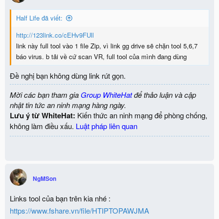
Half Life đã viết:
http://123link.co/cEHv9FUll
link này full tool vào 1 file Zip, vì link gg drive sẽ chặn tool 5,6,7
báo virus. b tải về cứ scan VR, full tool của mình đang dùng
Đề nghị bạn không dùng link rút gọn.
Mời các bạn tham gia
Group WhiteHat
để thảo luận và cập
nhật tin tức an ninh mạng hàng ngày.
Lưu ý từ WhiteHat:
Kiến thức an ninh mạng để phòng chống,
không làm điều xấu.
Luật pháp liên quan
NgMSon
Links tool của bạn trên kia nhé :
https://www.fshare.vn/file/HTIPTOPAWJMA