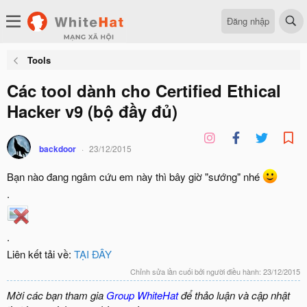
Đăng nhập
Tools
Các tool dành cho Certified Ethical
Hacker v9 (bộ đầy đủ)
backdoor
23/12/2015
Bạn nào đang ngâm cứu em này thì bây giờ "sướng" nhé
.
.
Liên kết tải về:
TẠI ĐÂY
Chỉnh sửa lần cuối bởi người điều hành:
23/12/2015
Mời các bạn tham gia
Group WhiteHat
để thảo luận và cập nhật