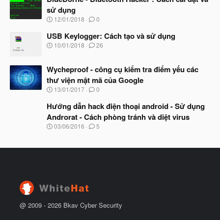
y
ầ
sử dụng
b
u
N
12/01/2018
0
ắ
g
t
à
USB Keylogger: Cách tạo và sử dụng
đ
y
ầ
N
10/01/2018
26
b
u
g
ắ
à
t
Wycheproof - công cụ kiểm tra điểm yếu các
y
đ
b
thư viện mật mã của Google
ầ
ắ
N
u
13/01/2017
0
t
g
đ
à
Hướng dẫn hack điện thoại android - Sử dụng
ầ
y
u
Androrat - Cách phòng tránh và diệt virus
b
N
03/06/2016
5
ắ
g
t
à
đ
y
ầ
b
u
ắ
t
đ
ầ
u
@ 2009 -
2026
Bkav Cyber Security