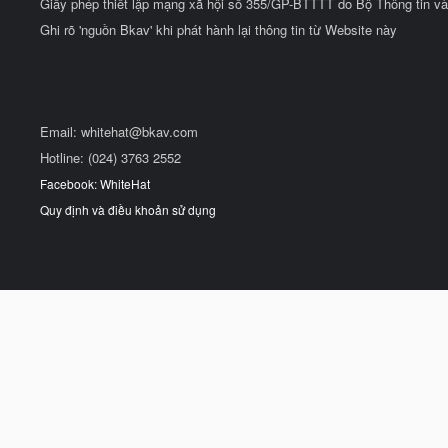
Giấy phép thiết lập mạng xã hội số 355/GP-BTTTT do Bộ Thông tin và
Ghi rõ 'nguồn Bkav' khi phát hành lại thông tin từ Website này
Email:
whitehat@bkav.com
Hotline: (024) 3763 2552
Facebook: WhiteHat
Quy định và điều khoản sử dụng